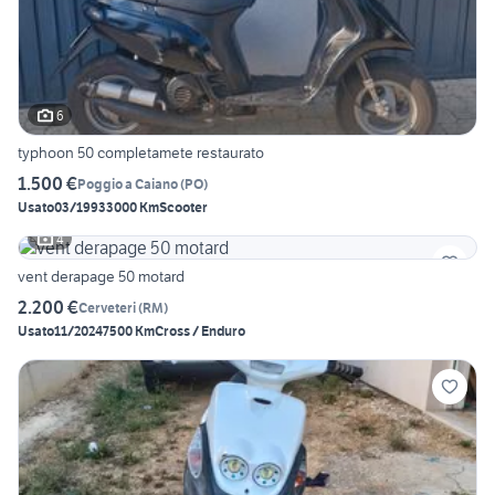
6
typhoon 50 completamete restaurato
1.500 €
Poggio a Caiano
(
PO
)
Usato
03/1993
3000 Km
Scooter
4
vent derapage 50 motard
2.200 €
Cerveteri
(
RM
)
Usato
11/2024
7500 Km
Cross / Enduro