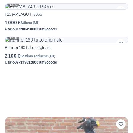
6
F10 MALAGUTI 50cc
1.000 €
Milano
(
MI
)
Usato
01/2004
10000 Km
Scooter
6
Runner 180 tutto originale
2.100 €
Settimo Torinese
(
TO
)
Usato
09/1998
12800 Km
Scooter