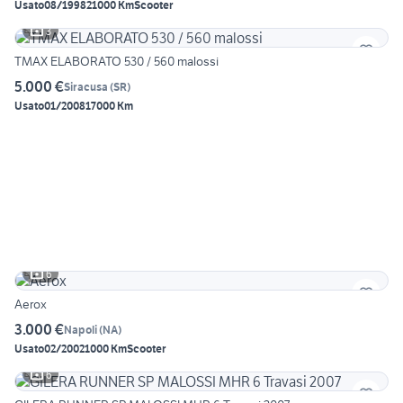
Usato
08/1998
21000 Km
Scooter
3
TMAX ELABORATO 530 / 560 malossi
5.000 €
Siracusa
(
SR
)
Usato
01/2008
17000 Km
6
Aerox
3.000 €
Napoli
(
NA
)
Usato
02/2002
1000 Km
Scooter
6