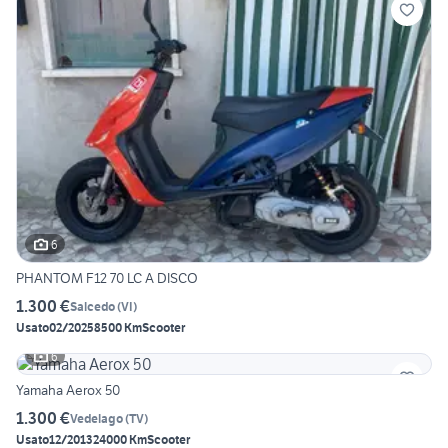
6
PHANTOM F12 70 LC A DISCO
1.300 €
Salcedo
(
VI
)
Usato
02/2025
8500 Km
Scooter
6
Yamaha Aerox 50
1.300 €
Vedelago
(
TV
)
Usato
12/2013
24000 Km
Scooter