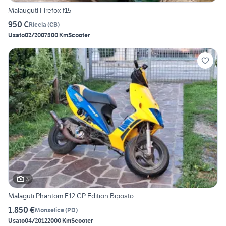
Malauguti Firefox f15
950 €
Riccia
(
CB
)
Usato
02/2007
500 Km
Scooter
3
Malaguti Phantom F12 GP Edition Biposto
1.850 €
Monselice
(
PD
)
Usato
04/2012
2000 Km
Scooter