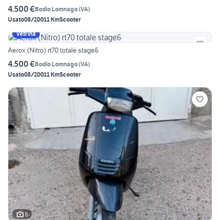
4.500 €
Bodio Lomnago
(
VA
)
Usato
08/2001
1 Km
Scooter
Vetrina
Aerox (Nitro) rt70 totale stage6
4.500 €
Bodio Lomnago
(
VA
)
Usato
08/2001
1 Km
Scooter
6