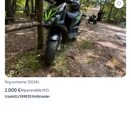
4
Nrg extreme 50(94)
2.000 €
Ripacandida
(
PZ
)
Usato
11/1999
20 Km
Scooter