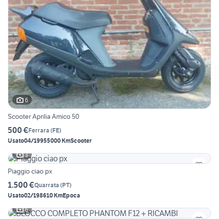
6
Scooter Aprilia Amico 50
500 €
Ferrara
(
FE
)
Usato
04/1995
5000 Km
Scooter
3
Piaggio ciao px
1.500 €
Quarrata
(
PT
)
Usato
02/1986
10 Km
Epoca
6