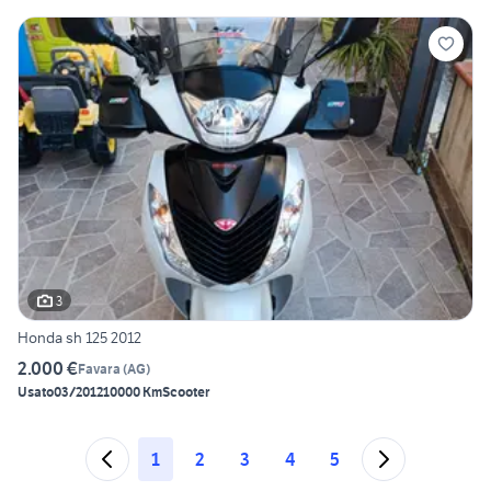
3
Honda sh 125 2012
2.000 €
Favara
(
AG
)
Usato
03/2012
10000 Km
Scooter
1
2
3
4
5