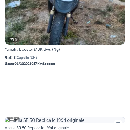
6
Yamaha Booster MBK Bws (Ng)
950 €
Cupello
(
CH
)
Usato
09/2020
28017 Km
Scooter
6
Aprilia SR 50 Replica lc 1994 originale