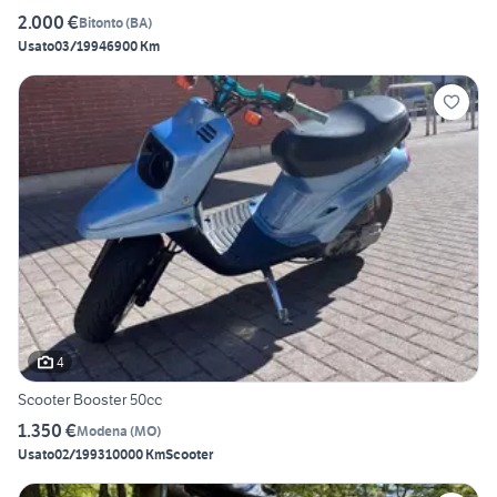
2.000 €
Bitonto
(
BA
)
Usato
03/1994
6900 Km
4
Scooter Booster 50cc
1.350 €
Modena
(
MO
)
Usato
02/1993
10000 Km
Scooter