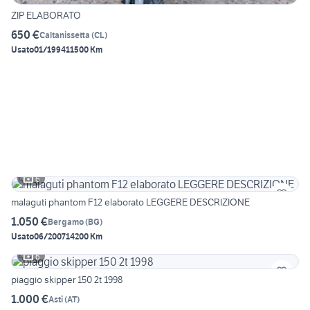
ZIP ELABORATO
650 €
Caltanissetta
(
CL
)
Usato
01/1994
11500 Km
6
malaguti phantom F12 elaborato LEGGERE DESCRIZIONE
1.050 €
Bergamo
(
BG
)
Usato
06/2007
14200 Km
6
piaggio skipper 150 2t 1998
1.000 €
Asti
(
AT
)