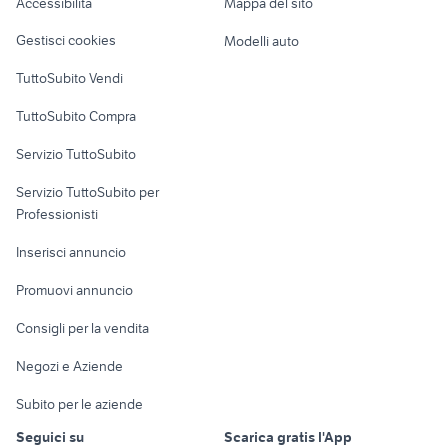
Accessibilità
Mappa del sito
Loft, mansarde e
Veicoli commerciali
altro
Gestisci cookies
Modelli auto
Case vacanza
TuttoSubito Vendi
Uffici e Locali
TuttoSubito Compra
commerciali
Servizio TuttoSubito
elettronica
per la casa e la
sports e hobby
Servizio TuttoSubito per
persona
Informatica
Animali
Professionisti
Arredamento e
Console e
Accessori per
Casalinghi
Inserisci annuncio
Videogiochi
animali
Elettrodomestici
Promuovi annuncio
Audio/Video
Musica e Film
Giardino e Fai da te
Consigli per la vendita
Fotografia
Libri e Riviste
Abbigliamento e
Negozi e Aziende
Telefonia
Strumenti Musicali
Accessori
Subito per le aziende
Sports
Tutto per i bambini
Seguici su
Scarica gratis l'App