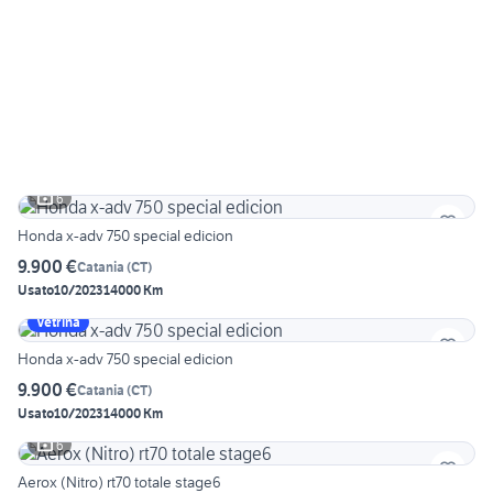
6
Honda x-adv 750 special edicion
9.900 €
Catania
(
CT
)
Usato
10/2023
14000 Km
Vetrina
Honda x-adv 750 special edicion
9.900 €
Catania
(
CT
)
Usato
10/2023
14000 Km
6
Aerox (Nitro) rt70 totale stage6