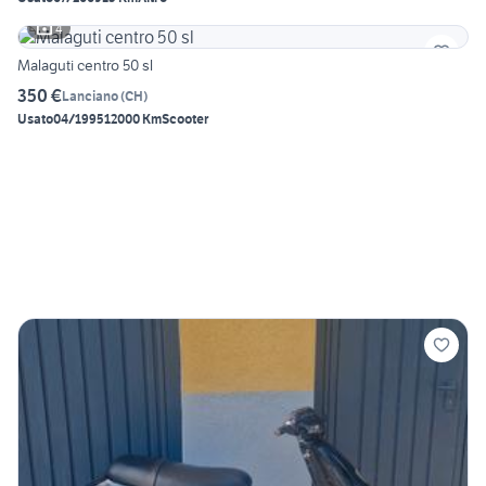
4
Malaguti centro 50 sl
350 €
Lanciano
(
CH
)
Usato
04/1995
12000 Km
Scooter