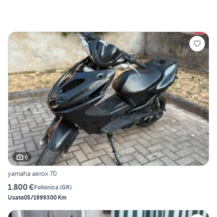
6
yamaha aerox 70
1.800 €
Follonica
(
GR
)
Usato
05/1999
300 Km