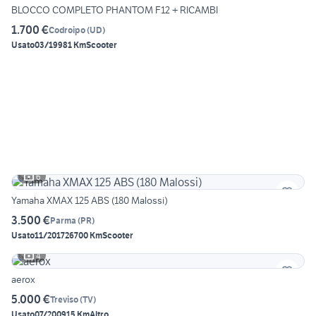
BLOCCO COMPLETO PHANTOM F12 + RICAMBI
1.700 €
Codroipo
(
UD
)
Usato
03/1998
1 Km
Scooter
6
Yamaha XMAX 125 ABS (180 Malossi)
3.500 €
Parma
(
PR
)
Usato
11/2017
26700 Km
Scooter
4
aerox
5.000 €
Treviso
(
TV
)
Usato
07/2009
15 Km
Altro