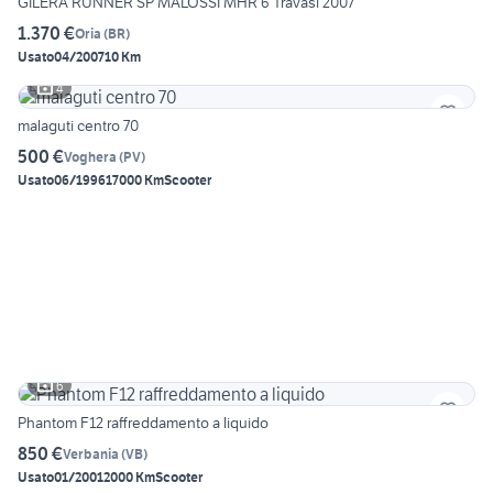
GILERA RUNNER SP MALOSSI MHR 6 Travasi 2007
1.370 €
Oria
(
BR
)
Usato
04/2007
10 Km
4
malaguti centro 70
500 €
Voghera
(
PV
)
Usato
06/1996
17000 Km
Scooter
6
Phantom F12 raffreddamento a liquido
850 €
Verbania
(
VB
)
Usato
01/2001
2000 Km
Scooter