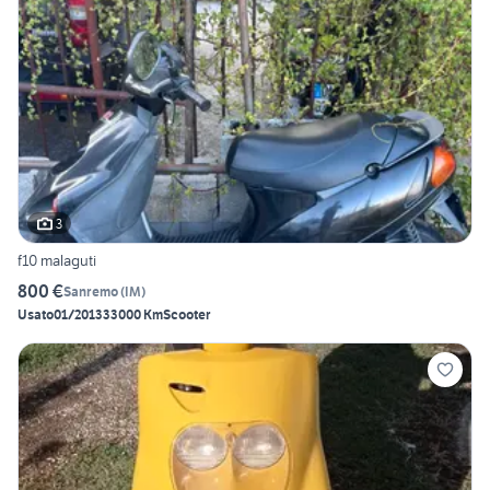
3
f10 malaguti
800 €
Sanremo
(
IM
)
Usato
01/2013
33000 Km
Scooter