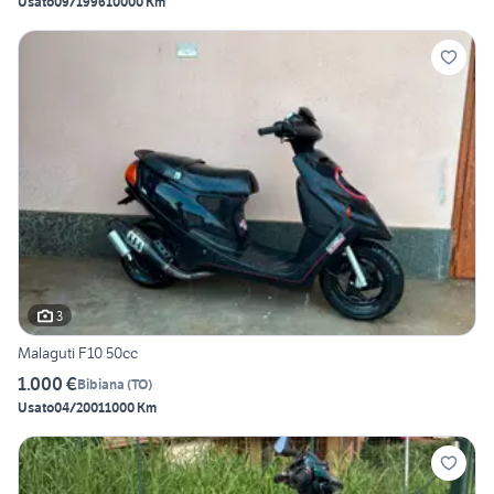
Usato
09/1996
10000 Km
3
Malaguti F10 50cc
1.000 €
Bibiana
(
TO
)
Usato
04/2001
1000 Km