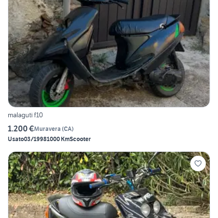
malaguti f10
1.200 €
Muravera
(
CA
)
Usato
03/1998
1000 Km
Scooter