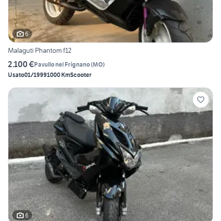
6
Malaguti Phantom f12
2.100 €
Pavullo nel Frignano
(
MO
)
Usato
01/1999
1000 Km
Scooter
6