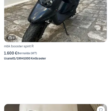
6
mbk booster spirit R
1.600 €
Bernalda
(
MT
)
Usato
01/1994
1000 Km
Scooter