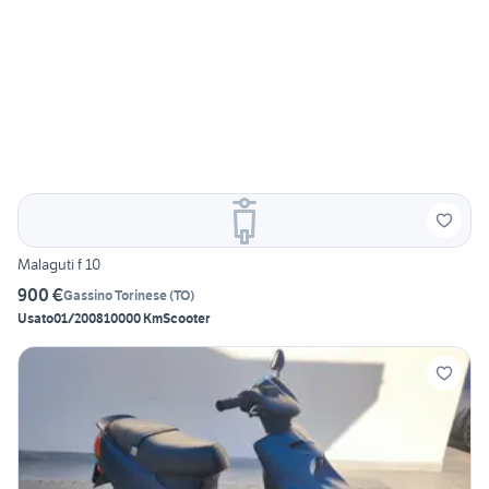
Malaguti f 10
900 €
Gassino Torinese
(
TO
)
Usato
01/2008
10000 Km
Scooter