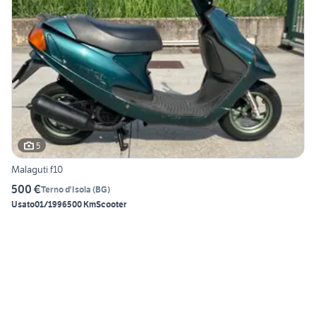
5
Malaguti f10
500 €
Terno d'Isola
(
BG
)
Usato
01/1996
500 Km
Scooter