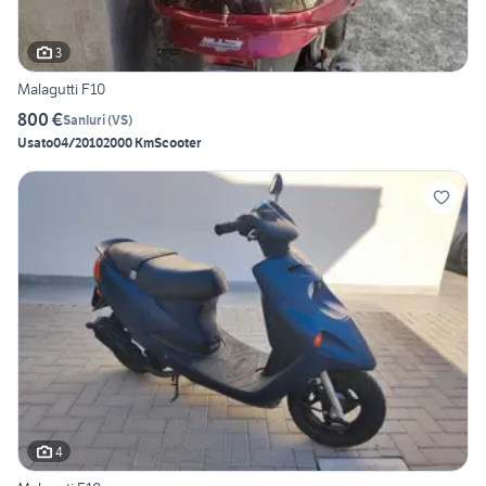
3
Malagutti F10
800 €
Sanluri
(
VS
)
Usato
04/2010
2000 Km
Scooter
4