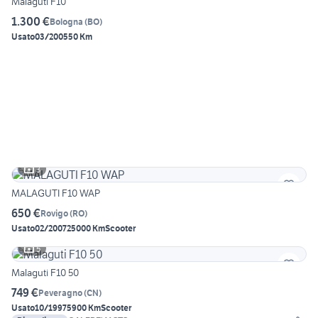
Malaguti F10
1.300 €
Bologna
(
BO
)
Usato
03/2005
50 Km
3
MALAGUTI F10 WAP
650 €
Rovigo
(
RO
)
Usato
02/2007
25000 Km
Scooter
5
Malaguti F10 50
749 €
Peveragno
(
CN
)
Usato
10/1997
5900 Km
Scooter