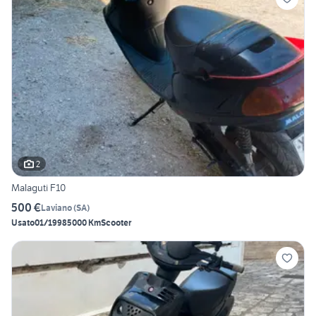
2
Malaguti F10
500 €
Laviano
(
SA
)
Usato
01/1998
5000 Km
Scooter