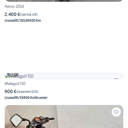
Aerox 2014
2.400 €
Isernia
(
IS
)
Usato
05/2014
5500 Km
2
Malaguti f10
900 €
Assemini
(
CA
)
Usato
09/1990
0 Km
Scooter