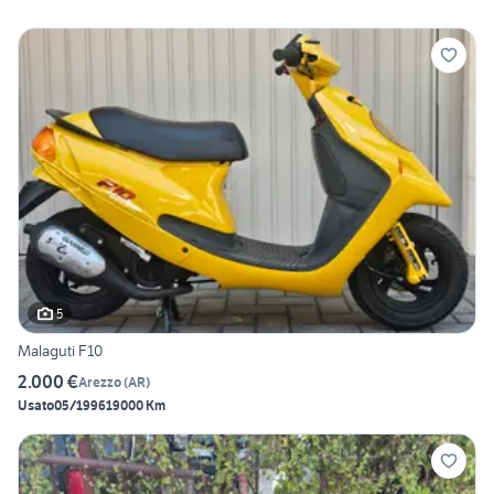
5
Malaguti F10
2.000 €
Arezzo
(
AR
)
Usato
05/1996
19000 Km