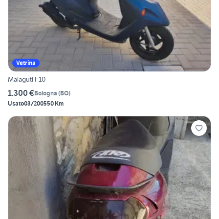
Vetrina
Malaguti F10
1.300 €
Bologna
(
BO
)
Usato
03/2005
50 Km