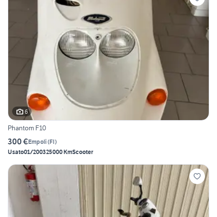
6
Phantom F10
300 €
Empoli
(
FI
)
Usato
01/2003
25000 Km
Scooter