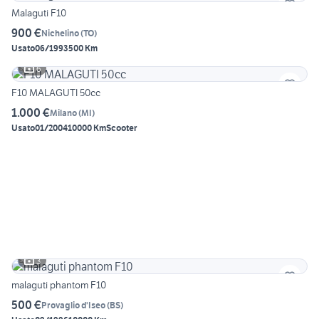
Malaguti F10
900 €
Nichelino
(
TO
)
Usato
06/1993
500 Km
6
F10 MALAGUTI 50cc
1.000 €
Milano
(
MI
)
Usato
01/2004
10000 Km
Scooter
3
malaguti phantom F10
500 €
Provaglio d'Iseo
(
BS
)