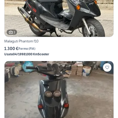
3
Malaguti Phantom f10
1.300 €
Fermo
(
FM
)
Usato
04/1998
1000 Km
Scooter