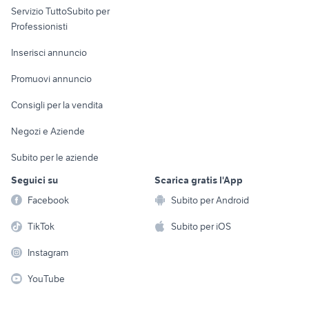
Servizio TuttoSubito per
persona
Informatica
Animali
Professionisti
Arredamento e
Console e
Accessori per
Casalinghi
Inserisci annuncio
Videogiochi
animali
Elettrodomestici
Promuovi annuncio
Audio/Video
Musica e Film
Giardino e Fai da te
Consigli per la vendita
Fotografia
Libri e Riviste
Abbigliamento e
Negozi e Aziende
Telefonia
Strumenti Musicali
Accessori
Subito per le aziende
Sports
Tutto per i bambini
Seguici su
Scarica gratis l'App
Biciclette
Facebook
Subito per Android
Collezionismo
TikTok
Subito per iOS
Instagram
YouTube