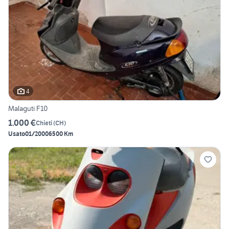
4
Malaguti F10
1.000 €
Chieti
(
CH
)
Usato
01/2000
6500 Km