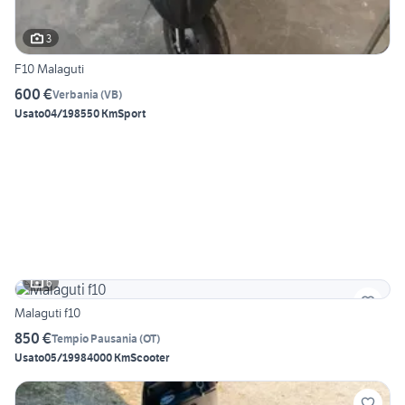
3
F10 Malaguti
600 €
Verbania
(
VB
)
Usato
04/1985
50 Km
Sport
6
Malaguti f10
850 €
Tempio Pausania
(
OT
)
Usato
05/1998
4000 Km
Scooter