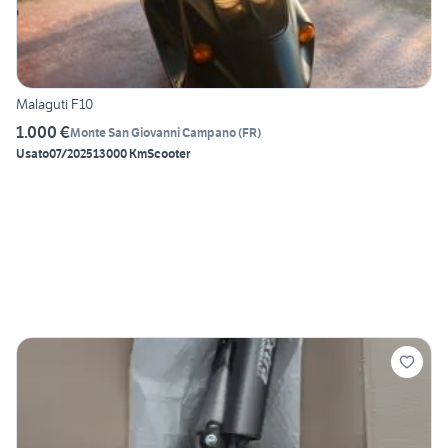
Malaguti F10
1.000 €
Monte San Giovanni Campano
(
FR
)
Usato
07/2025
13000 Km
Scooter