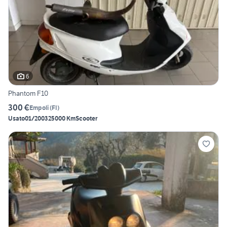
6
Phantom F10
300 €
Empoli
(
FI
)
Usato
01/2003
25000 Km
Scooter