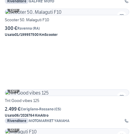
Rivenditore
GALFRE' MOTO
6
Scooter 50. Malaguti F10
300 €
Ravenna
(
RA
)
Usato
01/1999
57500 Km
Scooter
6
Tnt Good vibes 125
2.499 €
Corigliano-Rossano
(
CS
)
Usato
06/2026
764 Km
Altro
Rivenditore
MOTOMARKET YAMAHA
3