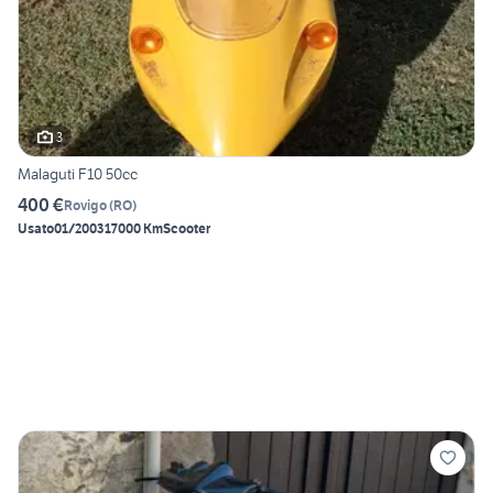
3
Malaguti F10 50cc
400 €
Rovigo
(
RO
)
Usato
01/2003
17000 Km
Scooter