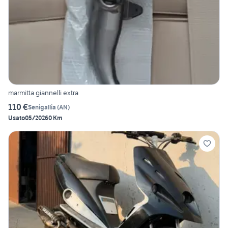
marmitta giannelli extra
110 €
Senigallia
(
AN
)
Usato
05/2026
0 Km