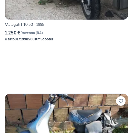
Malaguti F10 50 - 1998
1.250 €
Ravenna
(
RA
)
Usato
01/1998
500 Km
Scooter