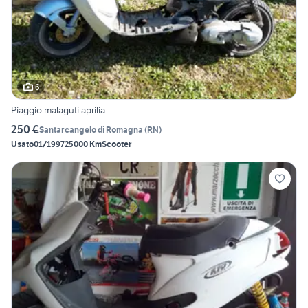
6
Piaggio malaguti aprilia
250 €
Santarcangelo di Romagna
(
RN
)
Usato
01/1997
25000 Km
Scooter