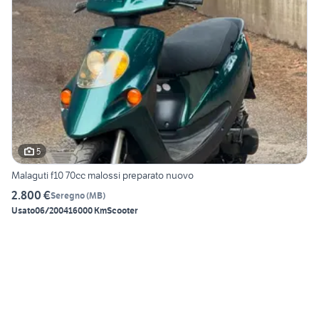
5
Malaguti f10 70cc malossi preparato nuovo
2.800 €
Seregno
(
MB
)
Usato
06/2004
16000 Km
Scooter