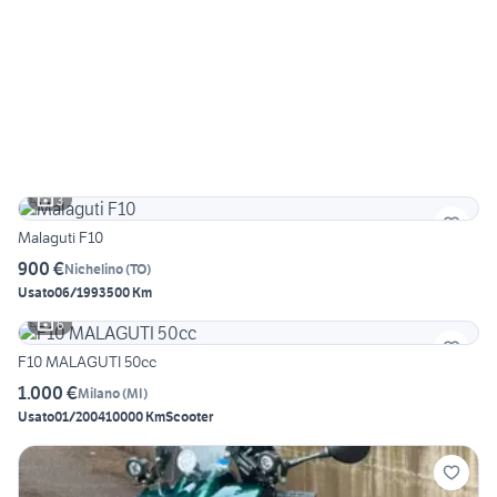
3
Malaguti F10
900 €
Nichelino
(
TO
)
Usato
06/1993
500 Km
6
F10 MALAGUTI 50cc
1.000 €
Milano
(
MI
)
Usato
01/2004
10000 Km
Scooter