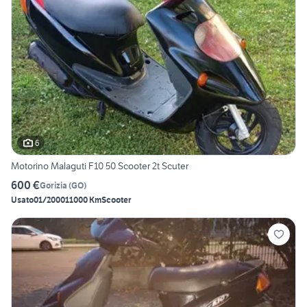
6
Motorino Malaguti F10 50 Scooter 2t Scuter
600 €
Gorizia
(
GO
)
Usato
01/2000
11000 Km
Scooter