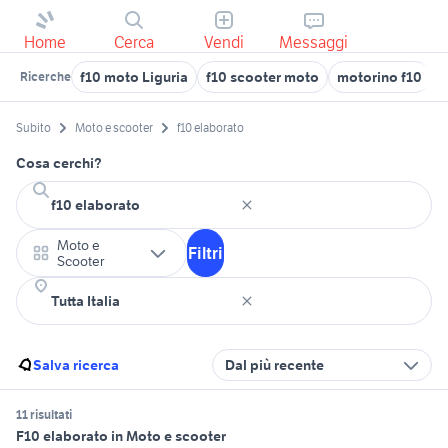
Home
Cerca
Vendi
Messaggi
f10 moto Liguria
f10 scooter moto
motorino f10
v
Ricerche
Subito
Moto e scooter
f10 elaborato
Cosa cerchi?
Moto e
Filtri
Scooter
Salva ricerca
Dal più recente
11 risultati
F10 elaborato in Moto e scooter