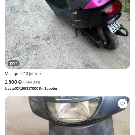
4
Malagutti f10 jet line
1.800 €
Cuneo
(
CN
)
Usato
07/1993
17000 Km
Scooter