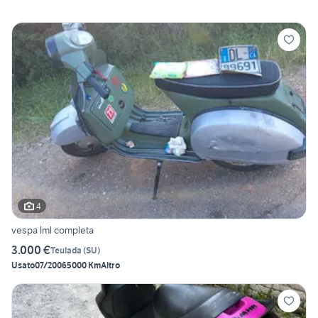
4
vespa lml completa
3.000 €
Teulada
(
SU
)
Usato
07/2006
5000 Km
Altro