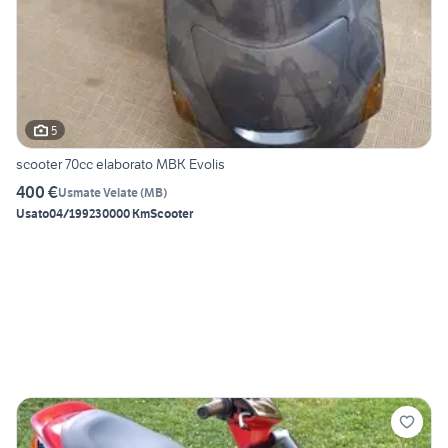
5
scooter 70cc elaborato MBK Evolis
400 €
Usmate Velate
(
MB
)
Usato
04/1992
30000 Km
Scooter