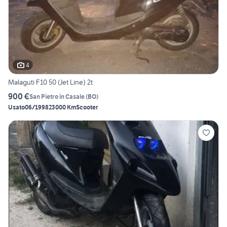
4
Malaguti F10 50 (Jet Line) 2t
900 €
San Pietro in Casale
(
BO
)
Usato
06/1998
23000 Km
Scooter