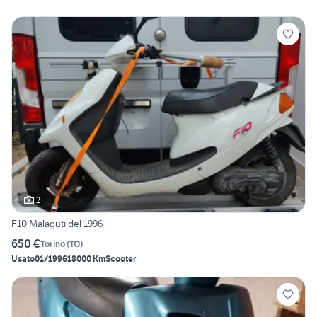
2
F10 Malaguti del 1996
650 €
Torino
(
TO
)
Usato
01/1996
18000 Km
Scooter