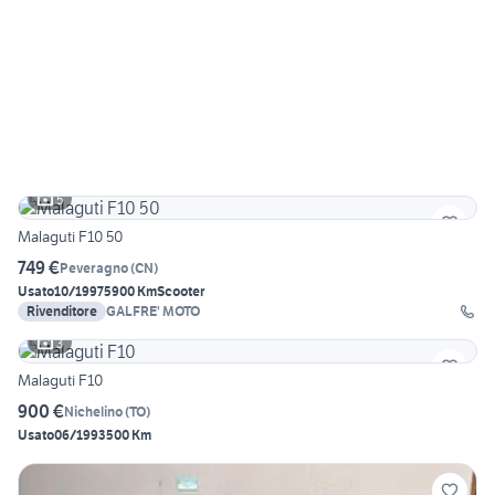
5
Malaguti F10 50
749 €
Peveragno
(
CN
)
Usato
10/1997
5900 Km
Scooter
Rivenditore
GALFRE' MOTO
3
Malaguti F10
900 €
Nichelino
(
TO
)
Usato
06/1993
500 Km