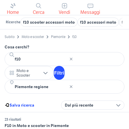
Home
Cerca
Vendi
Messaggi
f10 scooter accessori moto
f10 accessori moto
f10
Ricerche
Subito
Moto e scooter
Piemonte
f10
Cosa cerchi?
Moto e
Filtri
Scooter
Salva ricerca
Dal più recente
23 risultati
F10 in Moto e scooter in Piemonte