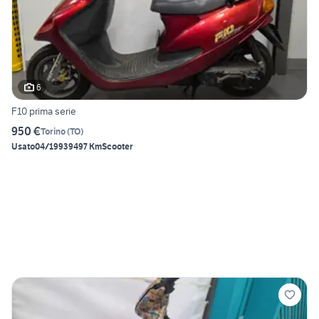
6
F10 prima serie
950 €
Torino
(
TO
)
Usato
04/1993
9497 Km
Scooter