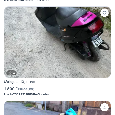
4
Malagutti f10 jet line
1.800 €
Cuneo
(
CN
)
Usato
07/1993
17000 Km
Scooter