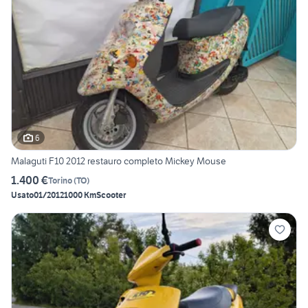
6
Malaguti F10 2012 restauro completo Mickey Mouse
1.400 €
Torino
(
TO
)
Usato
01/2012
1000 Km
Scooter