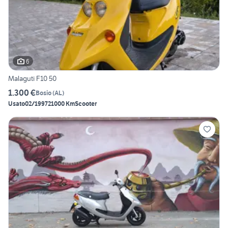
6
Malaguti F10 50
1.300 €
Bosio
(
AL
)
Usato
02/1997
21000 Km
Scooter