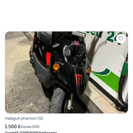
malaguti phantom f10
1.500 €
Cuneo
(
CN
)
Usato
03/2007
16000 Km
Scooter