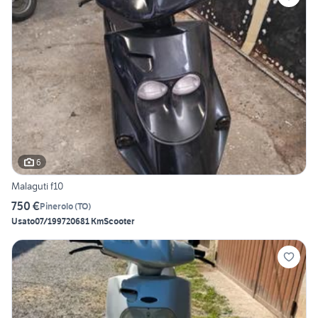
6
Malaguti f10
750 €
Pinerolo
(
TO
)
Usato
07/1997
20681 Km
Scooter