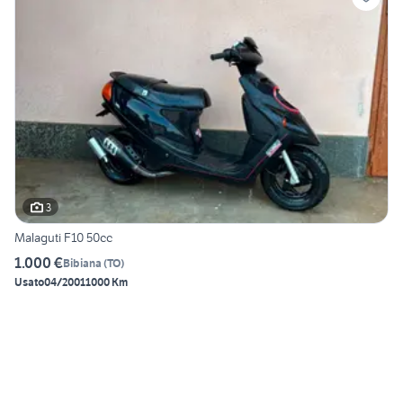
3
Malaguti F10 50cc
1.000 €
Bibiana
(
TO
)
Usato
04/2001
1000 Km