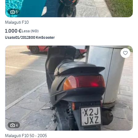
6
Malaguti F10
1.000 €
Lesa
(
NO
)
Usato
01/2012
800 Km
Scooter
4
Malaguti F10 50 - 2005