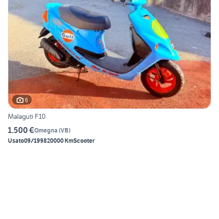
6
Malaguti F10
1.500 €
Omegna
(
VB
)
Usato
09/1998
20000 Km
Scooter