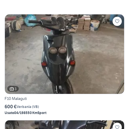
3
F10 Malaguti
600 €
Verbania
(
VB
)
Usato
04/1985
50 Km
Sport