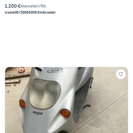
1.200 €
Moncalieri
(
TO
)
Usato
05/2005
6000 Km
Scooter