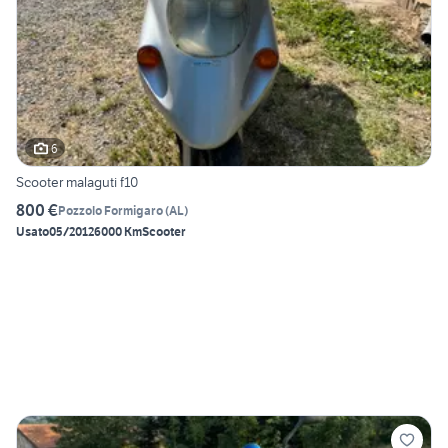
6
Scooter malaguti f10
800 €
Pozzolo Formigaro
(
AL
)
Usato
05/2012
6000 Km
Scooter