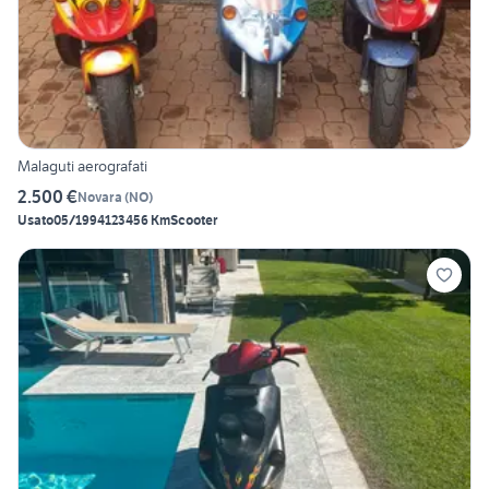
Malaguti aerografati
2.500 €
Novara
(
NO
)
Usato
05/1994
123456 Km
Scooter