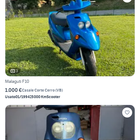
3
Malaguti F10
1.000 €
Casale Corte Cerro
(
VB
)
Usato
01/1994
25000 Km
Scooter