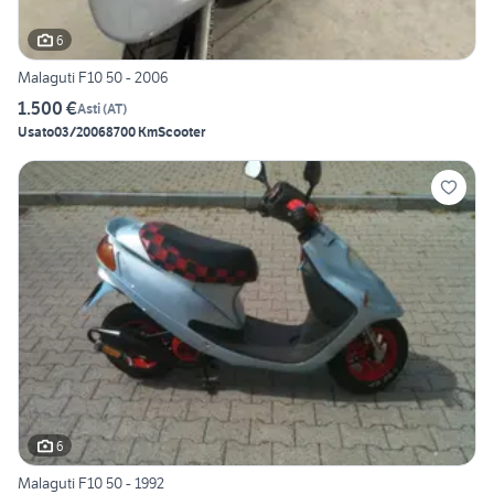
6
Malaguti F10 50 - 2006
1.500 €
Asti
(
AT
)
Usato
03/2006
8700 Km
Scooter
6
Malaguti F10 50 - 1992