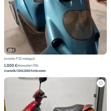
6
scooter F10 malaguti
1.000 €
Moncalieri
(
TO
)
Usato
06/2001
2000 Km
Scooter