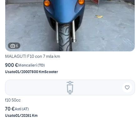
6
MALAGUTI F10 con 7 mila km
900 €
Moncalieri
(
TO
)
Usato
01/2000
7800 Km
Scooter
f10 50cc
70 €
Asti
(
AT
)
Usato
01/2026
1 Km