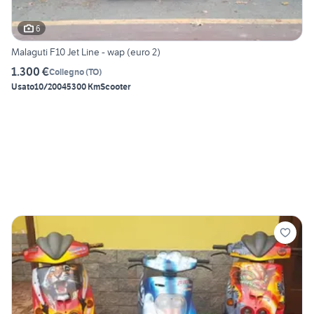
6
Malaguti F10 Jet Line - wap (euro 2)
1.300 €
Collegno
(
TO
)
Usato
10/2004
5300 Km
Scooter