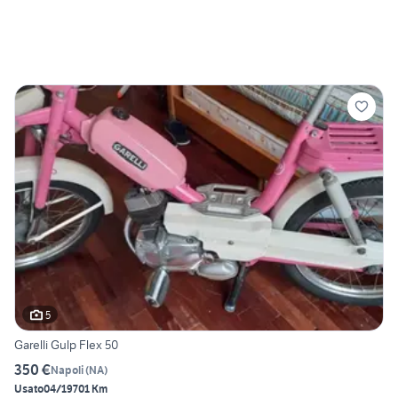
5
Garelli Gulp Flex 50
350 €
Napoli
(
NA
)
Usato
04/1970
1 Km