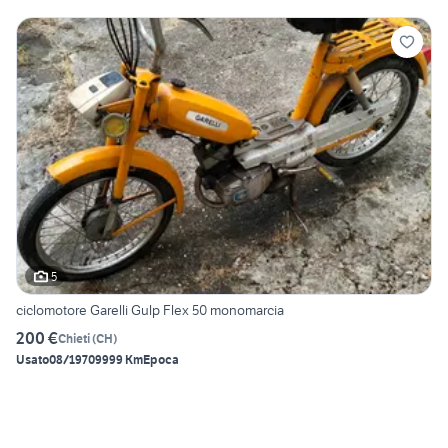
5
ciclomotore Garelli Gulp Flex 50 monomarcia
200 €
Chieti
(
CH
)
Usato
08/1970
9999 Km
Epoca