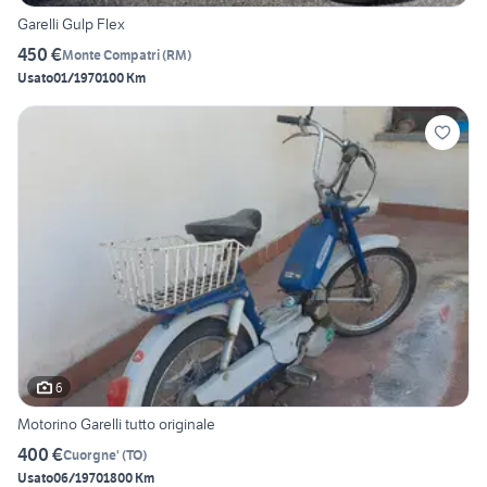
Garelli Gulp Flex
450 €
Monte Compatri
(
RM
)
Usato
01/1970
100 Km
6
Motorino Garelli tutto originale
400 €
Cuorgne'
(
TO
)
Usato
06/1970
1800 Km