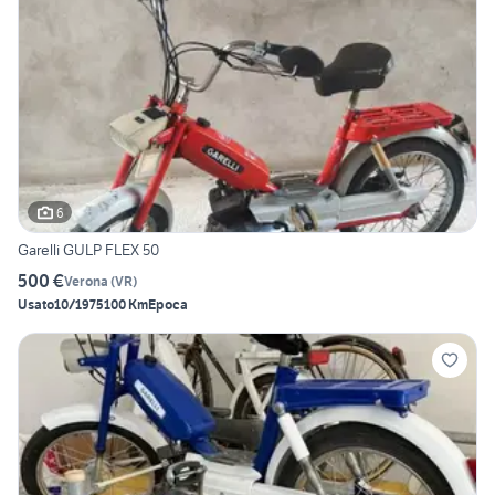
6
Garelli GULP FLEX 50
500 €
Verona
(
VR
)
Usato
10/1975
100 Km
Epoca