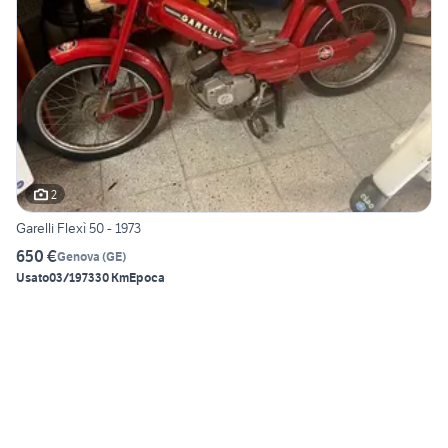
2
Garelli Flexì 50 - 1973
650 €
Genova
(
GE
)
Usato
03/1973
30 Km
Epoca