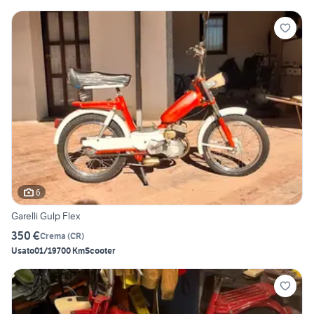
6
Garelli Gulp Flex
350 €
Crema
(
CR
)
Usato
01/1970
0 Km
Scooter