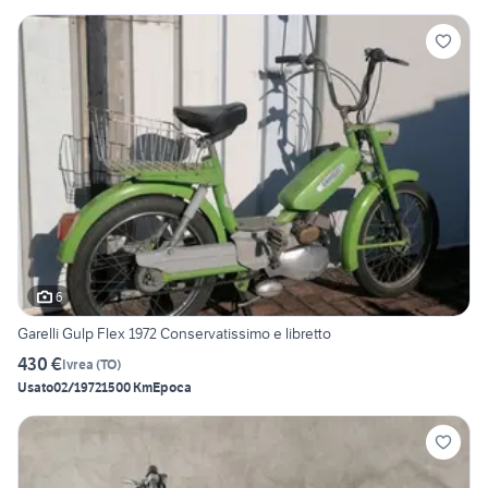
6
Garelli Gulp Flex 1972 Conservatissimo e libretto
430 €
Ivrea
(
TO
)
Usato
02/1972
1500 Km
Epoca