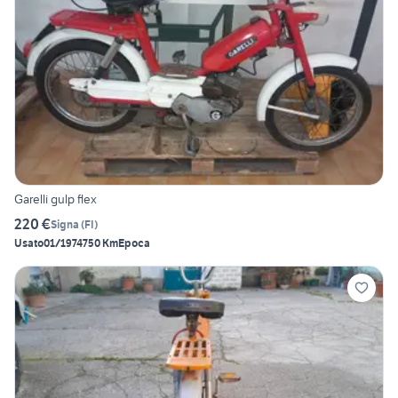
Garelli gulp flex
220 €
Signa
(
FI
)
Usato
01/1974
750 Km
Epoca