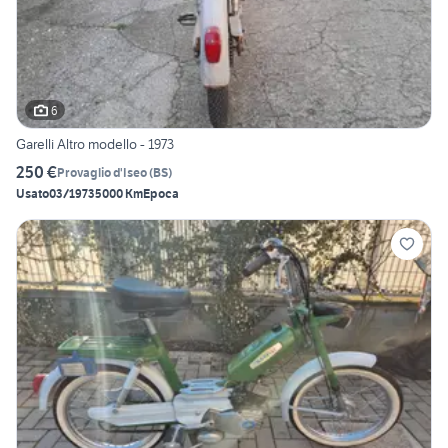
6
Garelli Altro modello - 1973
250 €
Provaglio d'Iseo
(
BS
)
Usato
03/1973
5000 Km
Epoca