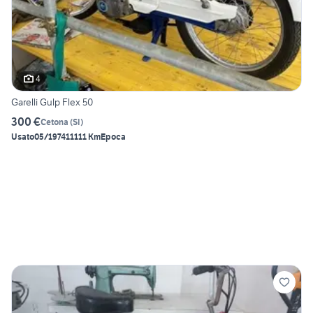
4
Garelli Gulp Flex 50
300 €
Cetona
(
SI
)
Usato
05/1974
11111 Km
Epoca