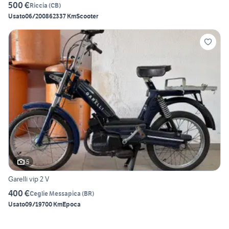
500 €
Riccia
(
CB
)
Usato
06/2008
62337 Km
Scooter
5
Garelli vip 2 V
400 €
Ceglie Messapica
(
BR
)
Usato
09/1970
0 Km
Epoca