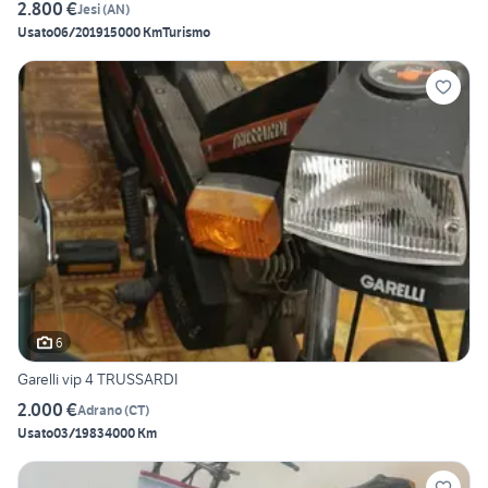
2.800 €
Jesi
(
AN
)
Usato
06/2019
15000 Km
Turismo
6
Garelli vip 4 TRUSSARDI
2.000 €
Adrano
(
CT
)
Usato
03/1983
4000 Km