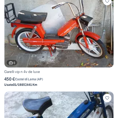
6
Garelli vip n 4v de luxe
450 €
Castel di Lama
(
AP
)
Usato
01/1985
2441 Km