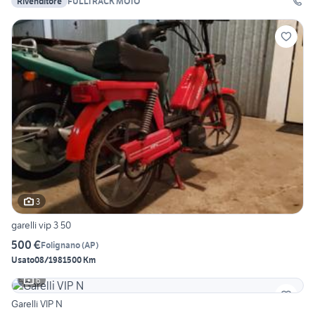
Rivenditore
FULLTRACK MOTO
3
garelli vip 3 50
500 €
Folignano
(
AP
)
Usato
08/1981
500 Km
6
Garelli VIP N