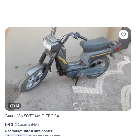
14
Garelli Vip 50 TCAM D'EPOCA.
690 €
Casoria
(
NA
)
Usato
03/1986
10 Km
Scooter