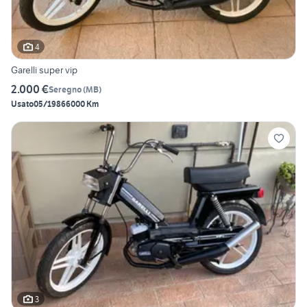
4
Garelli super vip
2.000 €
Seregno
(
MB
)
Usato
05/1986
6000 Km
3