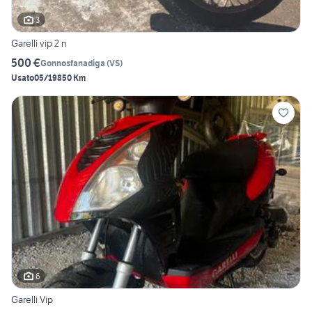
3
Garelli vip 2 n
500 €
Gonnosfanadiga
(
VS
)
Usato
05/1985
0 Km
6
Garelli Vip