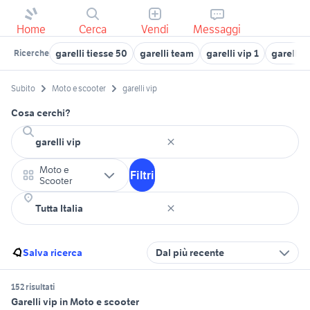
Home
Cerca
Vendi
Messaggi
garelli tiesse 50
garelli team
garelli vip 1
garelli v
Ricerche
Subito
Moto e scooter
garelli vip
Cosa cerchi?
Moto e
Filtri
Scooter
Salva ricerca
Dal più recente
152 risultati
Garelli vip in Moto e scooter