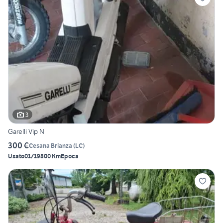
3
Garelli Vip N
300 €
Cesana Brianza
(
LC
)
Usato
01/1980
0 Km
Epoca