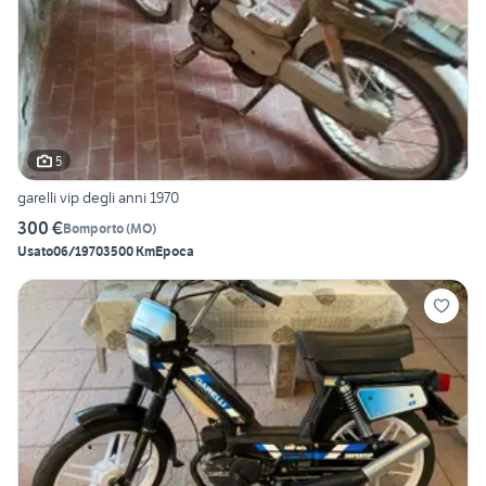
5
garelli vip degli anni 1970
300 €
Bomporto
(
MO
)
Usato
06/1970
3500 Km
Epoca