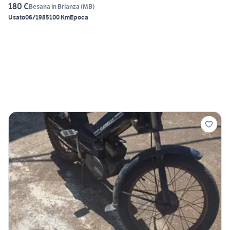
180 €
Besana in Brianza
(
MB
)
Usato
06/1985
100 Km
Epoca