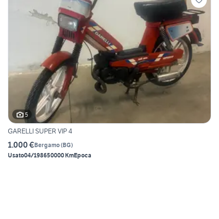
5
GARELLI SUPER VIP 4
1.000 €
Bergamo
(
BG
)
Usato
04/1986
50000 Km
Epoca