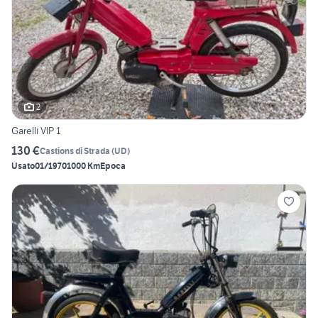
2
Garelli VIP 1
130 €
Castions di Strada
(
UD
)
Usato
01/1970
1000 Km
Epoca