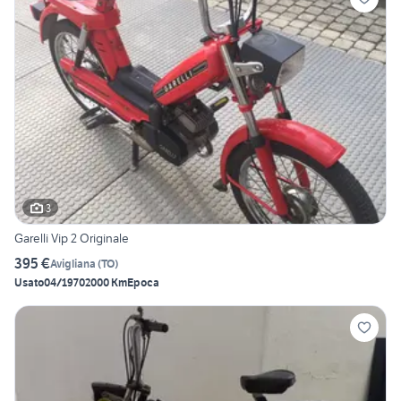
3
Garelli Vip 2 Originale
395 €
Avigliana
(
TO
)
Usato
04/1970
2000 Km
Epoca