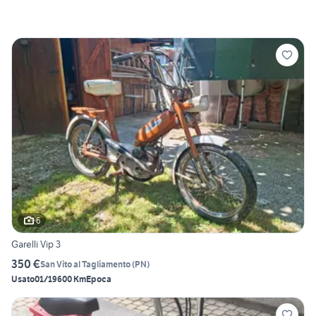
6
Garelli Vip 3
350 €
San Vito al Tagliamento
(
PN
)
Usato
01/1960
0 Km
Epoca