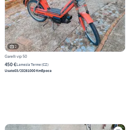
2
Garelli vip 50
450 €
Lamezia Terme
(
CZ
)
Usato
03/2026
1000 Km
Epoca