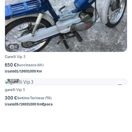
6
Garelli Vip 3
650 €
Buccinasco
(
MI
)
Usato
01/1980
1000 Km
6
garelli Vip 3
300 €
Settimo Torinese
(
TO
)
Usato
05/1980
1000 Km
Epoca