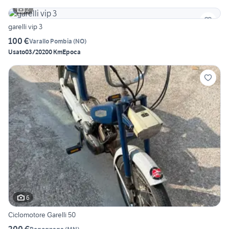
2
garelli vip 3
100 €
Varallo Pombia
(
NO
)
Usato
03/2020
0 Km
Epoca
6
Ciclomotore Garelli 50