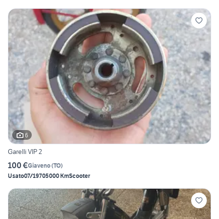
6
Garelli VIP 2
100 €
Giaveno
(
TO
)
Usato
07/1970
5000 Km
Scooter