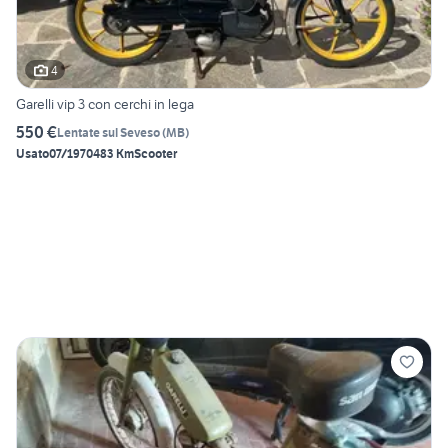
4
Garelli vip 3 con cerchi in lega
550 €
Lentate sul Seveso
(
MB
)
Usato
07/1970
483 Km
Scooter