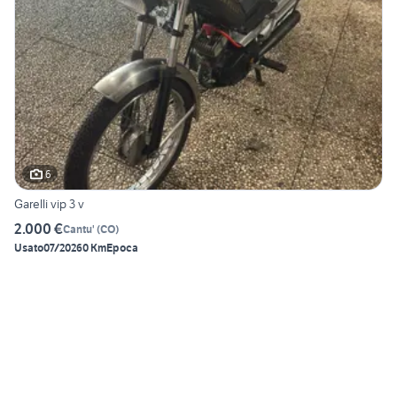
6
Garelli vip 3 v
2.000 €
Cantu'
(
CO
)
Usato
07/2026
0 Km
Epoca