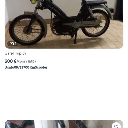
6
Garelli vip 3v
600 €
Monza
(
MB
)
Usato
09/1970
0 Km
Scooter