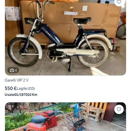
4
Garelli VIP 2 V
550 €
Laglio
(
CO
)
Usato
01/1970
10 Km