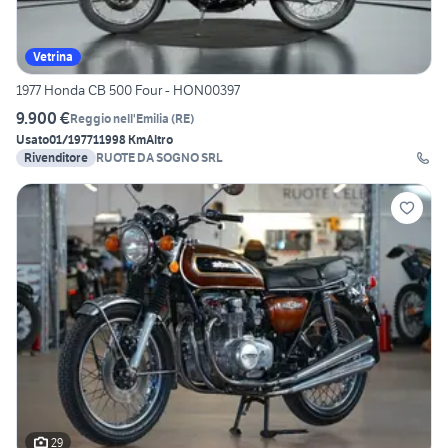
Vetrina
1977 Honda CB 500 Four - HON00397
9.900 €
Reggio nell'Emilia
(
RE
)
Usato
01/1977
11998 Km
Altro
Rivenditore
RUOTE DA SOGNO SRL
29