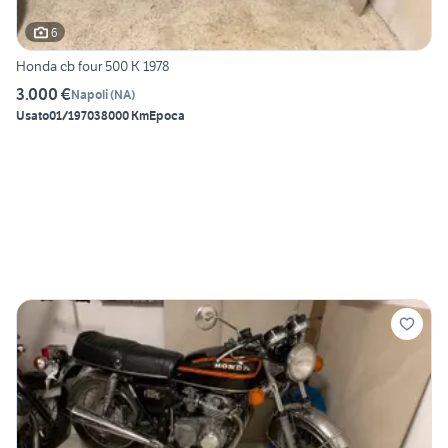
6
Honda cb four 500 K 1978
3.000 €
Napoli
(
NA
)
Usato
01/1970
38000 Km
Epoca