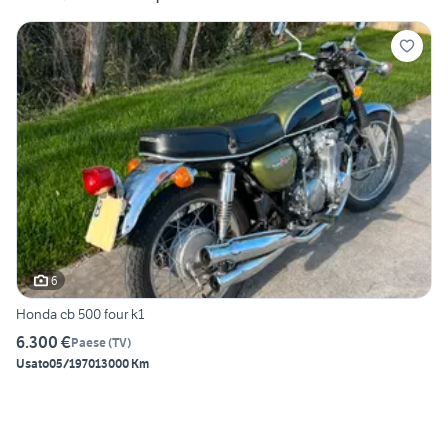
6
Honda cb 500 four k1
6.300 €
Paese
(
TV
)
Usato
05/1970
13000 Km