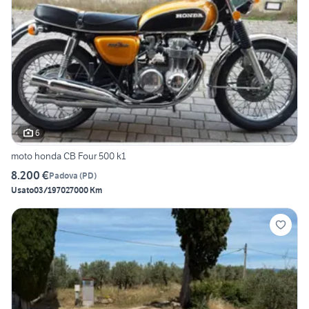
6
moto honda CB Four 500 k1
8.200 €
Padova
(
PD
)
Usato
03/1970
27000 Km