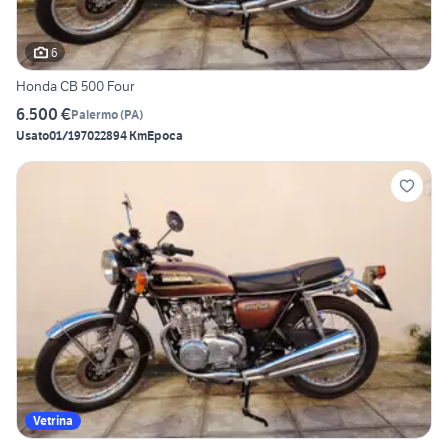
6
Honda CB 500 Four
6.500 €
Palermo
(
PA
)
Usato
01/1970
22894 Km
Epoca
Vetrina