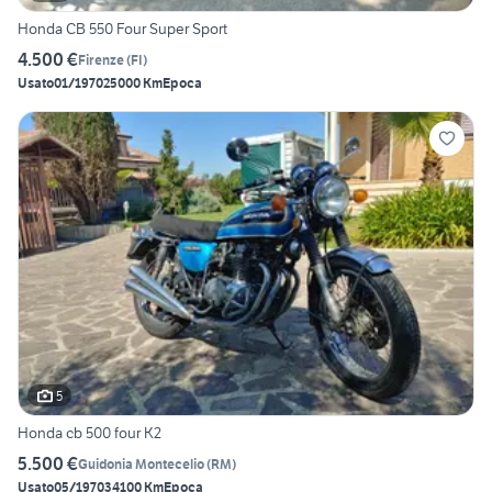
Honda CB 550 Four Super Sport
4.500 €
Firenze
(
FI
)
Usato
01/1970
25000 Km
Epoca
5
Honda cb 500 four K2
5.500 €
Guidonia Montecelio
(
RM
)
Usato
05/1970
34100 Km
Epoca