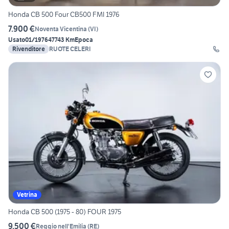
Honda CB 500 Four CB500 FMI 1976
7.900 €
Noventa Vicentina
(
VI
)
Usato
01/1976
47743 Km
Epoca
Rivenditore
RUOTE CELERI
Vetrina
Honda CB 500 (1975 - 80) FOUR 1975
9.500 €
Reggio nell'Emilia
(
RE
)