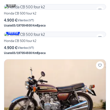
6
Honda CB 500 four k2
4.900 €
Viterbo
(
VT
)
Usato
03/1970
54500 Km
Epoca
Vetrina
Honda CB 500 four k2
4.900 €
Viterbo
(
VT
)
Usato
03/1970
54500 Km
Epoca