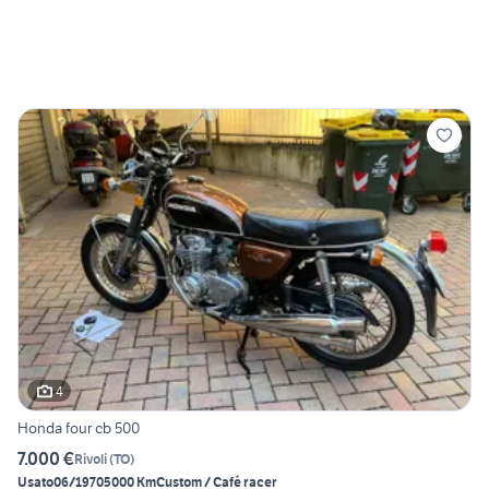
4
Honda four cb 500
7.000 €
Rivoli
(
TO
)
Usato
06/1970
5000 Km
Custom / Café racer