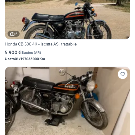
6
Honda CB 500 4K - Iscritta ASI, trattabile
5.900 €
Bucine
(
AR
)
Usato
01/1970
33000 Km