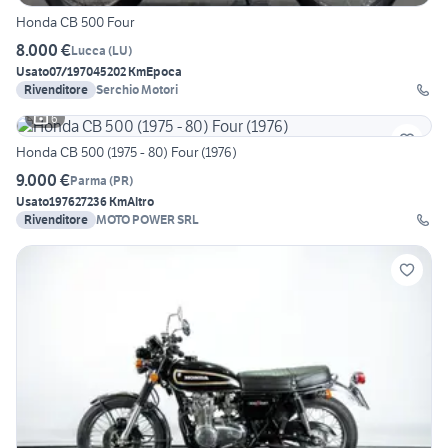
Honda CB 500 Four
8.000 €
Lucca
(
LU
)
Usato
07/1970
45202 Km
Epoca
Rivenditore
Serchio Motori
6
Honda CB 500 (1975 - 80) Four (1976)
9.000 €
Parma
(
PR
)
Usato
1976
27236 Km
Altro
Rivenditore
MOTO POWER SRL