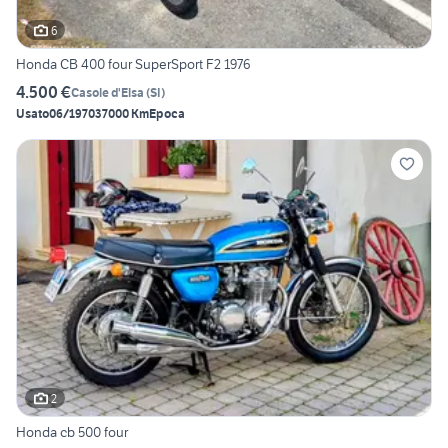
6
Honda CB 400 four SuperSport F2 1976
4.500 €
Casole d'Elsa
(
SI
)
Usato
06/1970
37000 Km
Epoca
2
Honda cb 500 four