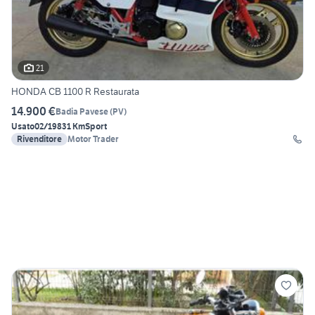
21
HONDA CB 1100 R Restaurata
14.900 €
Badia Pavese
(
PV
)
Usato
02/1983
1 Km
Sport
Rivenditore
Motor Trader