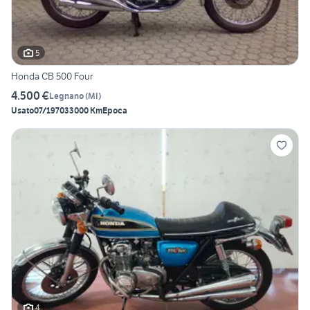
5
Honda CB 500 Four
4.500 €
Legnano
(
MI
)
Usato
07/1970
33000 Km
Epoca
4