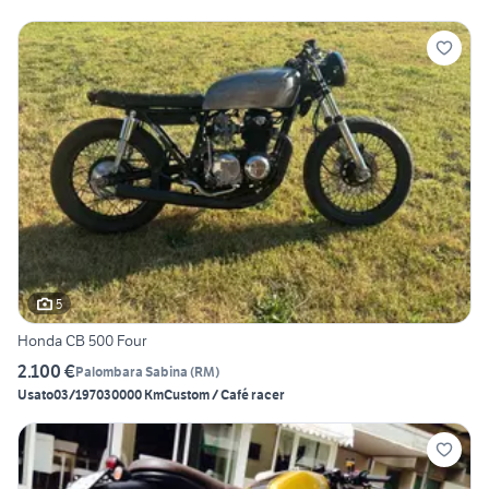
5
Honda CB 500 Four
2.100 €
Palombara Sabina
(
RM
)
Usato
03/1970
30000 Km
Custom / Café racer