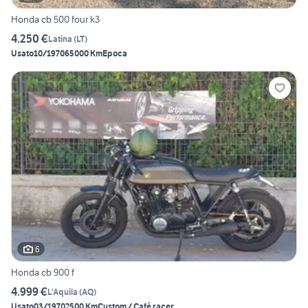
Honda cb 500 four k3
4.250 €
Latina
(
LT
)
Usato
10/1970
65000 Km
Epoca
6
Honda cb 900 f
4.999 €
L'Aquila
(
AQ
)
Usato
03/1970
2500 Km
Custom / Café racer