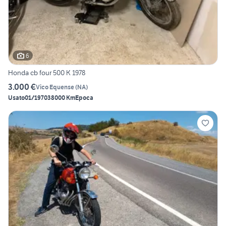
6
Honda cb four 500 K 1978
3.000 €
Vico Equense
(
NA
)
Usato
01/1970
38000 Km
Epoca