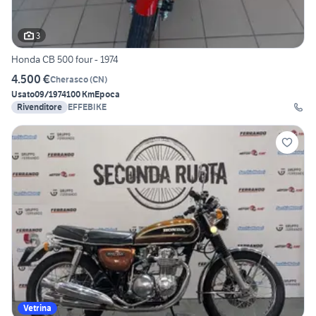
3
Honda CB 500 four - 1974
4.500 €
Cherasco
(
CN
)
Usato
09/1974
100 Km
Epoca
Rivenditore
EFFEBIKE
Vetrina