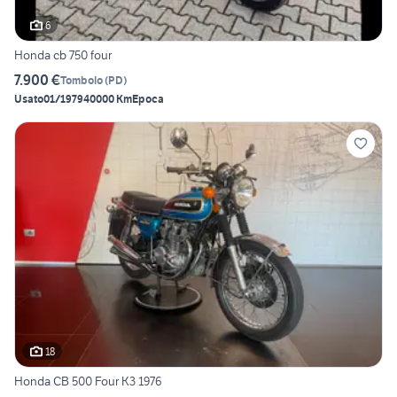
6
Honda cb 750 four
7.900 €
Tombolo
(
PD
)
Usato
01/1979
40000 Km
Epoca
18
Honda CB 500 Four K3 1976