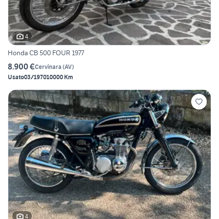
4
Honda CB 500 FOUR 1977
8.900 €
Cervinara
(
AV
)
Usato
03/1970
10000 Km
4