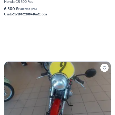
Honda CB 500 Four
6.500 €
Palermo
(
PA
)
Usato
01/1970
22894 Km
Epoca