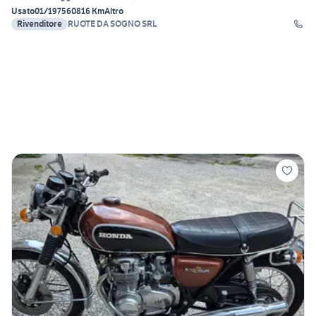
Usato
01/1975
60816 Km
Altro
Rivenditore
RUOTE DA SOGNO SRL