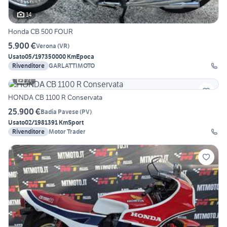
14
Honda CB 500 FOUR
5.900 €
Verona
(
VR
)
Usato
05/1973
50000 Km
Epoca
Rivenditore
GARLATTIMOTO
27
HONDA CB 1100 R Conservata
25.900 €
Badia Pavese
(
PV
)
Usato
02/1981
391 Km
Sport
Rivenditore
Motor Trader