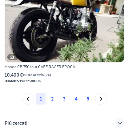
6
Honda CB 750 four CAFE RACER EPOCA
10.400 €
Busto Arsizio
(
VA
)
Usato
02/1982
2500 Km
1
2
3
4
5
Più cercati