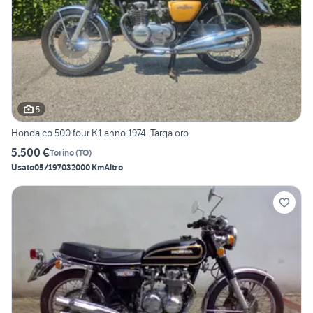
5
Honda cb 500 four K1 anno 1974. Targa oro.
5.500 €
Torino
(
TO
)
Usato
05/1970
32000 Km
Altro