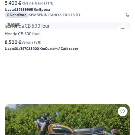
5.400 €
Riva del Garda
(
TN
)
Usato
1976
59965 Km
Epoca
Rivenditore
SEMBENINI GINO & FIGLI S.R.L
6
Honda CB 500 four
8.500 €
Verona
(
VR
)
Usato
01/1970
33000 Km
Custom / Café racer