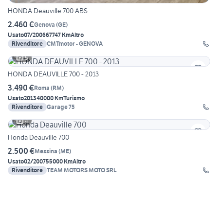
HONDA Deauville 700 ABS
2.460 €
Genova
(
GE
)
Usato
07/2006
67747 Km
Altro
Rivenditore
CMTmotor - GENOVA
5
HONDA DEAUVILLE 700 - 2013
3.490 €
Roma
(
RM
)
Usato
2013
40000 Km
Turismo
Rivenditore
Garage 75
4
Honda Deauville 700
2.500 €
Messina
(
ME
)
Usato
02/2007
55000 Km
Altro
Rivenditore
TEAM MOTORS MOTO SRL