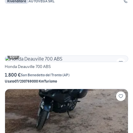
Rivenditore
AUTOVEGA SRL
5
Honda Deauville 700 ABS
1.800 €
San Benedetto del Tronto
(
AP
)
Usato
07/2007
69000 Km
Turismo