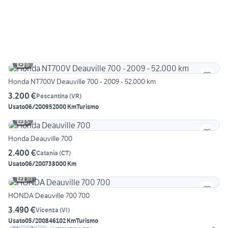
6
Honda NT700V Deauville 700 - 2009 - 52.000 km
3.200 €
Pescantina
(
VR
)
Usato
06/2009
52000 Km
Turismo
5
Honda Deauville 700
2.400 €
Catania
(
CT
)
Usato
06/2007
38000 Km
10
HONDA Deauville 700 700
3.490 €
Vicenza
(
VI
)
Usato
05/2008
46102 Km
Turismo