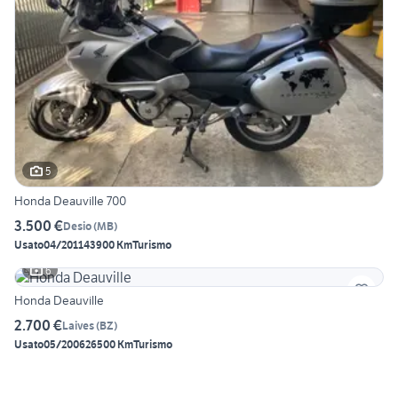
5
Honda Deauville 700
3.500 €
Desio
(
MB
)
Usato
04/2011
43900 Km
Turismo
6
Honda Deauville
2.700 €
Laives
(
BZ
)
Usato
05/2006
26500 Km
Turismo