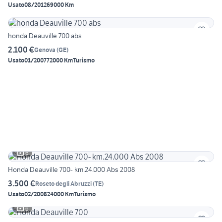
Usato
08/2012
69000 Km
honda Deauville 700 abs
2.100 €
Genova
(
GE
)
Usato
01/2007
72000 Km
Turismo
6
Honda Deauville 700- km.24.000 Abs 2008
3.500 €
Roseto degli Abruzzi
(
TE
)
Usato
02/2008
24000 Km
Turismo
6