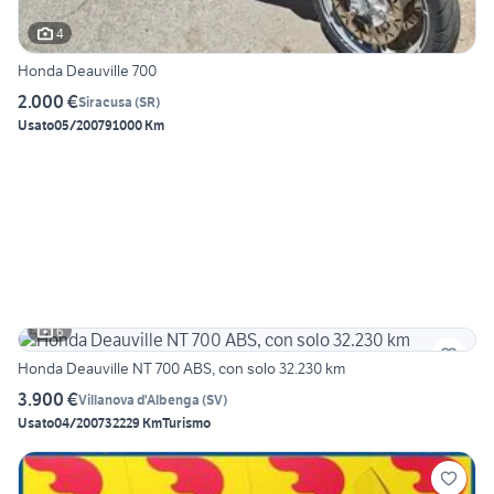
4
Honda Deauville 700
2.000 €
Siracusa
(
SR
)
Usato
05/2007
91000 Km
6
Honda Deauville NT 700 ABS, con solo 32.230 km
3.900 €
Villanova d'Albenga
(
SV
)
Usato
04/2007
32229 Km
Turismo