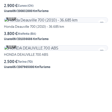
2.900 €
Cuneo
(
CN
)
Usato
09/2008
32000 Km
Turismo
6
Honda Deauville 700 (2010) - 36.685 km
3.800 €
Molfetta
(
BA
)
Usato
09/2010
36686 Km
Turismo
4
HONDA DEAUVILLE 700 ABS
2.500 €
Torino
(
TO
)
Usato
05/2007
965000 Km
Turismo