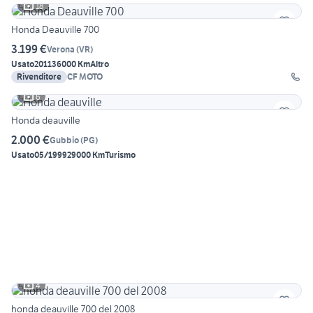
18
Honda Deauville 700
3.199 €
Verona
(
VR
)
Usato
2011
36000 Km
Altro
Rivenditore
CF MOTO
6
Honda deauville
2.000 €
Gubbio
(
PG
)
Usato
05/1999
29000 Km
Turismo
4
honda deauville 700 del 2008