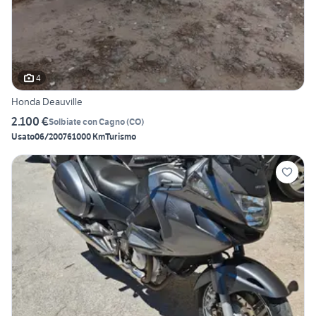
4
Honda Deauville
2.100 €
Solbiate con Cagno
(
CO
)
Usato
06/2007
61000 Km
Turismo