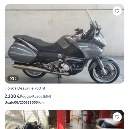
6
Honda Deauville 700 nt
2.100 €
Poggio Rusco
(
MN
)
Usato
06/2006
88000 Km