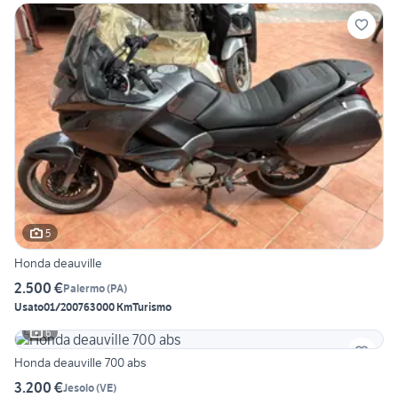
5
Honda deauville
2.500 €
Palermo
(
PA
)
Usato
01/2007
63000 Km
Turismo
6
Honda deauville 700 abs
3.200 €
Jesolo
(
VE
)