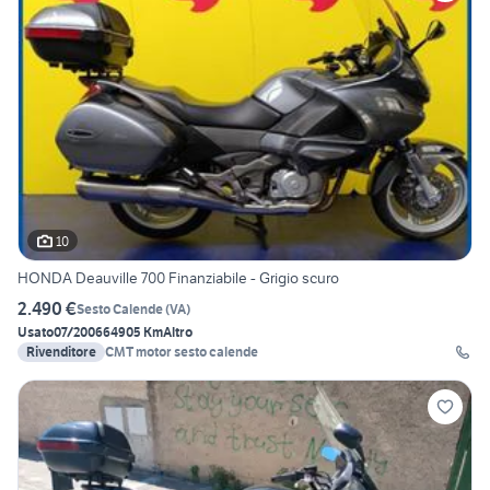
10
HONDA Deauville 700 Finanziabile - Grigio scuro
2.490 €
Sesto Calende
(
VA
)
Usato
07/2006
64905 Km
Altro
Rivenditore
CMT motor sesto calende