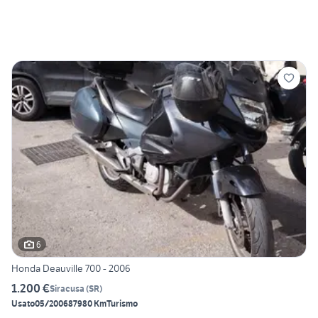
6
Honda Deauville 700 - 2006
1.200 €
Siracusa
(
SR
)
Usato
05/2006
87980 Km
Turismo