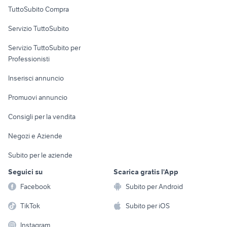
Uffici e Locali
TuttoSubito Compra
commerciali
Servizio TuttoSubito
elettronica
per la casa e la
sports e hobby
Servizio TuttoSubito per
persona
Informatica
Animali
Professionisti
Arredamento e
Console e
Accessori per
Casalinghi
Inserisci annuncio
Videogiochi
animali
Elettrodomestici
Promuovi annuncio
Audio/Video
Musica e Film
Giardino e Fai da te
Consigli per la vendita
Fotografia
Libri e Riviste
Abbigliamento e
Negozi e Aziende
Telefonia
Strumenti Musicali
Accessori
Subito per le aziende
Sports
Tutto per i bambini
Seguici su
Scarica gratis l'App
Biciclette
Facebook
Subito per Android
Collezionismo
TikTok
Subito per iOS
Instagram