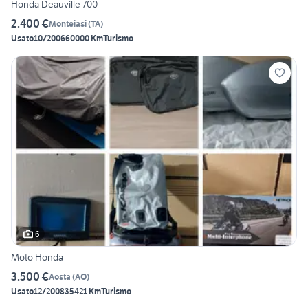
Honda Deauville 700
2.400 €
Monteiasi
(
TA
)
Usato
10/2006
60000 Km
Turismo
6
Moto Honda
3.500 €
Aosta
(
AO
)
Usato
12/2008
35421 Km
Turismo