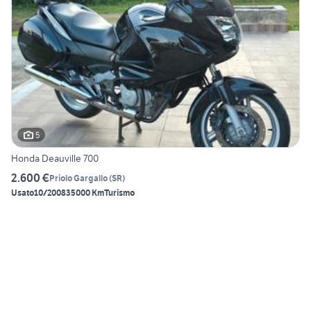
5
Honda Deauville 700
2.600 €
Priolo Gargallo
(
SR
)
Usato
10/2008
35000 Km
Turismo