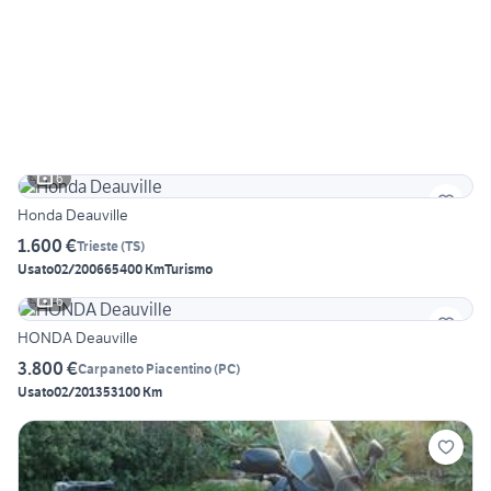
6
Honda Deauville
1.600 €
Trieste
(
TS
)
Usato
02/2006
65400 Km
Turismo
6
HONDA Deauville
3.800 €
Carpaneto Piacentino
(
PC
)
Usato
02/2013
53100 Km