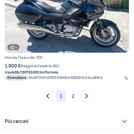
5
Honda Deauville 700
1.900 €
Reggio di Calabria
(
RC
)
Usato
08/2007
83000 Km
Turismo
Rivenditore
MARTINO MOTO HONDA REGGIO CALABRIA
1
2
Più cercati
Correlati
Richerche simili
Suggerimenti