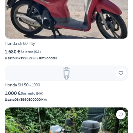
Honda sh 50 fifty
1.680 €
Salerno
(
SA
)
Usato
08/1996
29582 Km
Scooter
Honda SH 50 - 1990
1.000 €
Sorrento
(
NA
)
Usato
06/1990
100000 Km