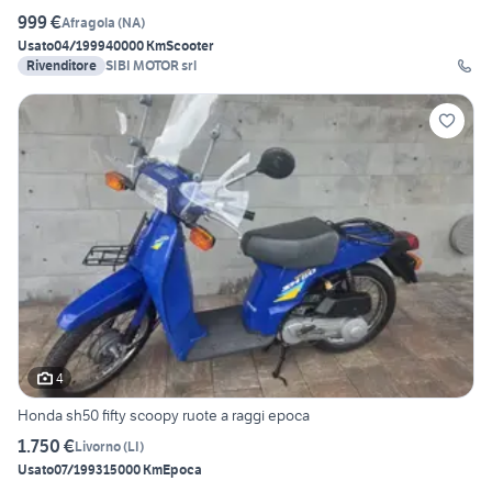
999 €
Afragola
(
NA
)
Usato
04/1999
40000 Km
Scooter
Rivenditore
SIBI MOTOR srl
4
Honda sh50 fifty scoopy ruote a raggi epoca
1.750 €
Livorno
(
LI
)
Usato
07/1993
15000 Km
Epoca