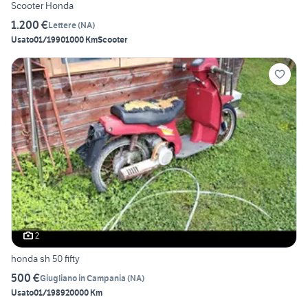
Scooter Honda
1.200 €
Lettere
(
NA
)
Usato
01/1990
1000 Km
Scooter
2
honda sh 50 fifty
500 €
Giugliano in Campania
(
NA
)
Usato
01/1989
20000 Km