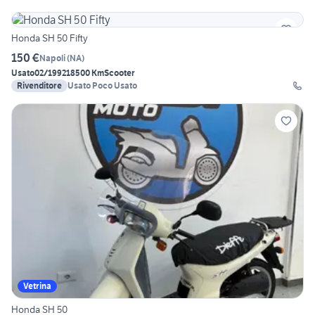
Honda SH 50 Fifty
150 €
Napoli
(
NA
)
Usato
02/1992
18500 Km
Scooter
Rivenditore
Usato Poco Usato
Vetrina
Honda SH 50