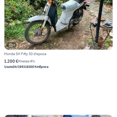
6
Honda SH Fifty 50 d'epoca
1.200 €
Firenze
(
FI
)
Usato
04/1993
16000 Km
Epoca