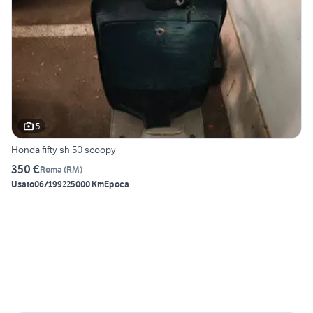
5
Honda fifty sh 50 scoopy
350 €
Roma
(
RM
)
Usato
06/1992
25000 Km
Epoca