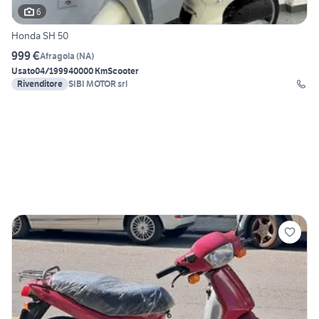
6
Honda SH 50
999 €
Afragola
(
NA
)
Usato
04/1999
40000 Km
Scooter
Rivenditore
SIBI MOTOR srl