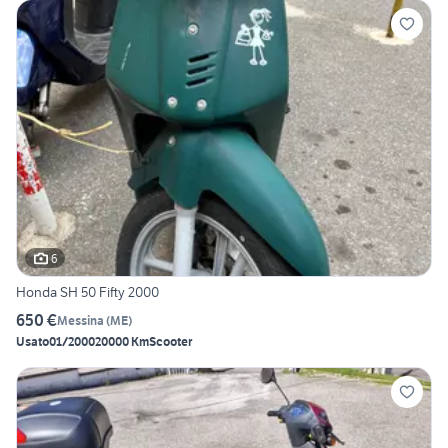
6
Honda SH 50 Fifty 2000
650 €
Messina
(
ME
)
Usato
01/2000
20000 Km
Scooter