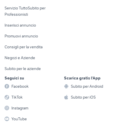
elettronica
per la casa e la
sports e hobby
Servizio TuttoSubito per
persona
Informatica
Animali
Professionisti
Arredamento e
Console e
Accessori per
Casalinghi
Inserisci annuncio
Videogiochi
animali
Elettrodomestici
Promuovi annuncio
Audio/Video
Musica e Film
Giardino e Fai da te
Consigli per la vendita
Fotografia
Libri e Riviste
Abbigliamento e
Negozi e Aziende
Telefonia
Strumenti Musicali
Accessori
Subito per le aziende
Sports
Tutto per i bambini
Seguici su
Scarica gratis l'App
Biciclette
Facebook
Subito per Android
Collezionismo
TikTok
Subito per iOS
Instagram
YouTube