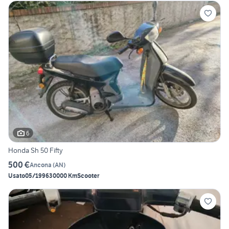
6
Honda Sh 50 Fifty
500 €
Ancona
(
AN
)
Usato
05/1996
30000 Km
Scooter