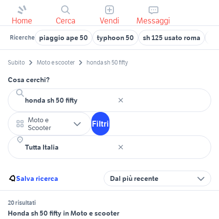
Home
Cerca
Vendi
Messaggi
piaggio ape 50
typhoon 50
sh 125 usato roma
tra
Ricerche
Subito
Moto e scooter
honda sh 50 fifty
Cosa cerchi?
Moto e
Filtri
Scooter
Salva ricerca
Dal più recente
20 risultati
Honda sh 50 fifty in Moto e scooter