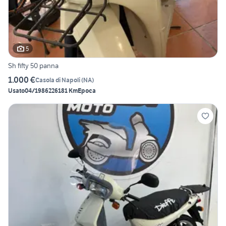
5
Sh fifty 50 panna
1.000 €
Casola di Napoli
(
NA
)
Usato
04/1986
226181 Km
Epoca