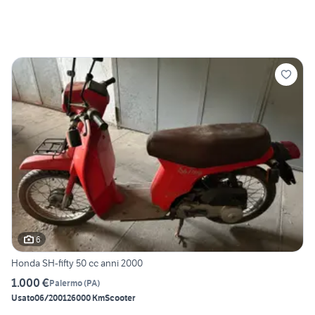
6
Honda SH-fifty 50 cc anni 2000
1.000 €
Palermo
(
PA
)
Usato
06/2001
26000 Km
Scooter