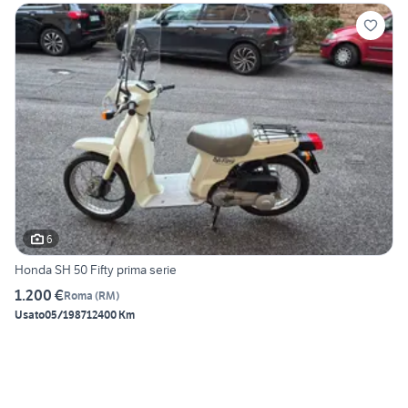
6
Honda SH 50 Fifty prima serie
1.200 €
Roma
(
RM
)
Usato
05/1987
12400 Km