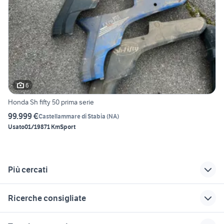
6
Honda Sh fifty 50 prima serie
99.999 €
Castellammare di Stabia
(
NA
)
Usato
01/1987
1 Km
Sport
Più cercati
Correlati
Richerche simili
Suggerimenti
Ricerche consigliate
sh 300 incidentato
sh 50 roma
sh 50 accessori
moto
tm 300 2t
lml star 200
malaguti xtm 50
honda sh 125 in