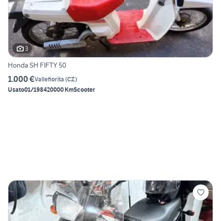
3
Honda SH FIFTY 50
1.000 €
Vallefiorita
(
CZ
)
Usato
01/1984
20000 Km
Scooter