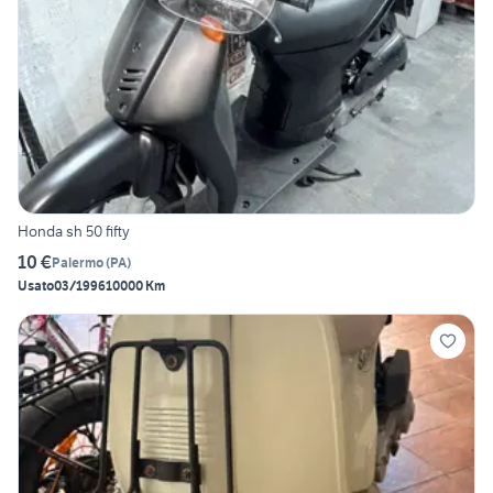
Honda sh 50 fifty
10 €
Palermo
(
PA
)
Usato
03/1996
10000 Km