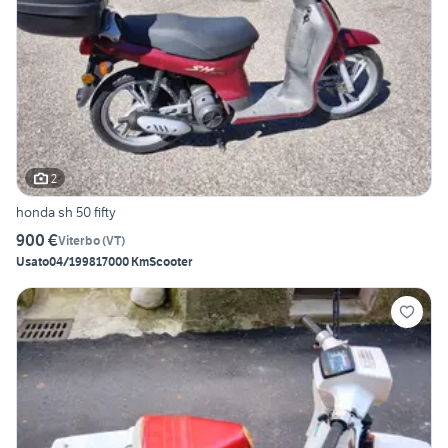
2
honda sh 50 fifty
900 €
Viterbo
(
VT
)
Usato
04/1998
17000 Km
Scooter