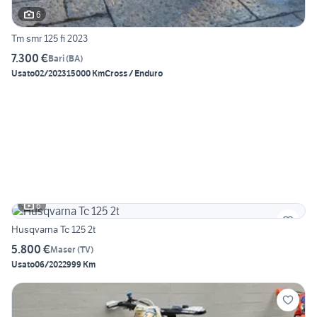
6
Tm smr 125 fi 2023
7.300 €
Bari
(
BA
)
Usato
02/2023
15000 Km
Cross / Enduro
6
Husqvarna Tc 125 2t
5.800 €
Maser
(
TV
)
Usato
06/2022
999 Km