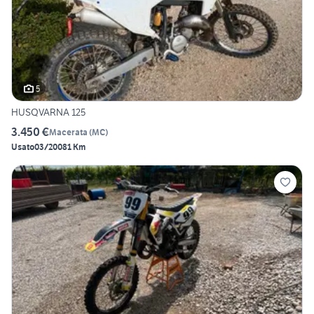
5
HUSQVARNA 125
3.450 €
Macerata
(
MC
)
Usato
03/2008
1 Km