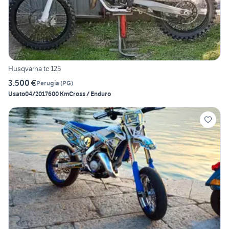
Husqvarna tc 125
3.500 €
Perugia
(
PG
)
Usato
04/2017
600 Km
Cross / Enduro