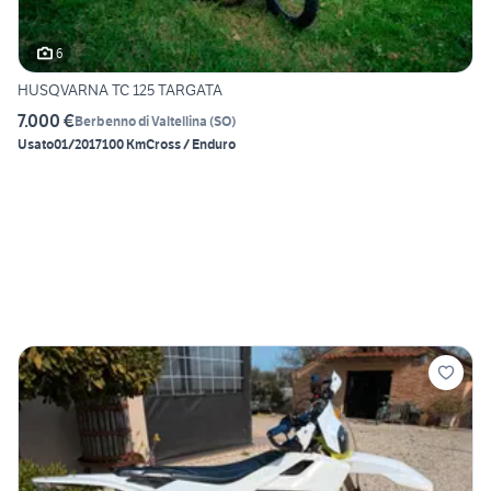
6
HUSQVARNA TC 125 TARGATA
7.000 €
Berbenno di Valtellina
(
SO
)
Usato
01/2017
100 Km
Cross / Enduro