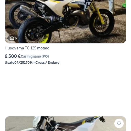
6
Husqvarna TC 125 motard
6.500 €
Carmignano
(
PO
)
Usato
04/2017
0 Km
Cross / Enduro