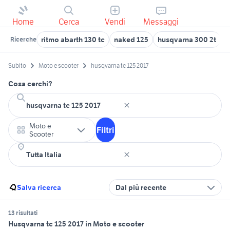
Home
Cerca
Vendi
Messaggi
ritmo abarth 130 tc
naked 125
husqvarna 300 2t
c
Ricerche
Subito
Moto e scooter
husqvarna tc 125 2017
Cosa cerchi?
Moto e
Filtri
Scooter
Salva ricerca
Dal più recente
13 risultati
Husqvarna tc 125 2017 in Moto e scooter