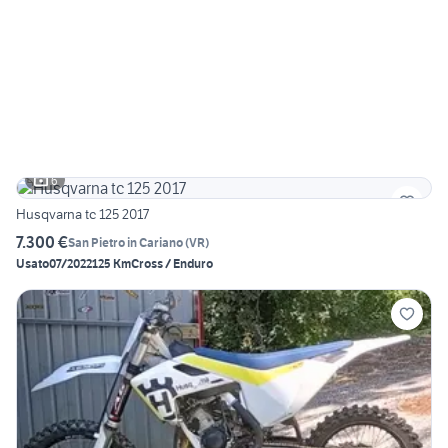
6
Husqvarna tc 125 2017
7.300 €
San Pietro in Cariano
(
VR
)
Usato
07/2022
125 Km
Cross / Enduro