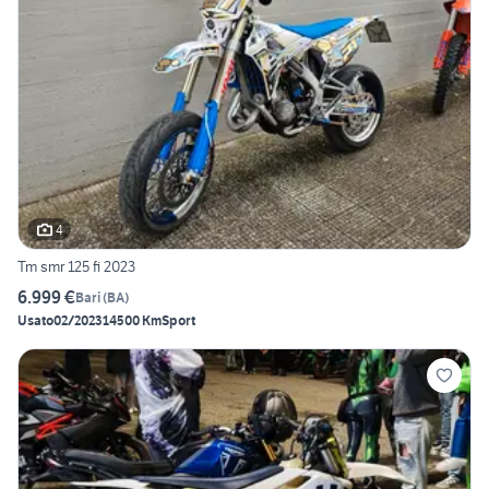
4
Tm smr 125 fi 2023
6.999 €
Bari
(
BA
)
Usato
02/2023
14500 Km
Sport