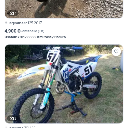
4
Husqvarna tc125 2017
4.900 €
Fontanelle
(
TV
)
Usato
01/2017
99999 Km
Cross / Enduro
2