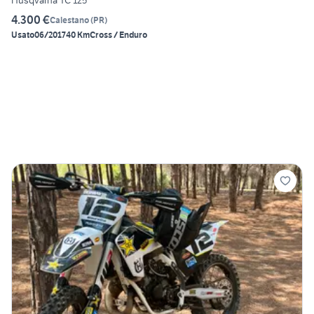
Husqvarna TC 125
4.300 €
Calestano
(
PR
)
Usato
06/2017
40 Km
Cross / Enduro