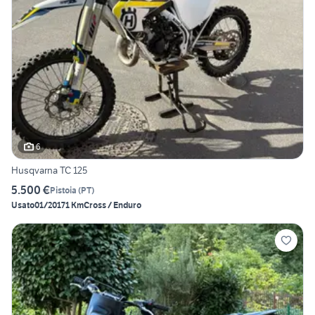
6
Husqvarna TC 125
5.500 €
Pistoia
(
PT
)
Usato
01/2017
1 Km
Cross / Enduro