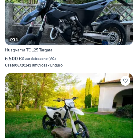
6
Husqvarna TC 125 Targata
6.500 €
Guardabosone
(
VC
)
Usato
06/2024
1 Km
Cross / Enduro