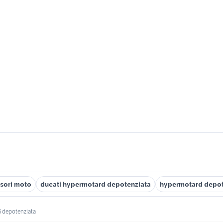
sori moto
ducati hypermotard depotenziata
hypermotard depot
 depotenziata