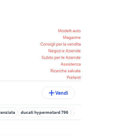
Modelli auto
Magazine
Consigli per la vendita
Negozi e Aziende
Subito per le Aziende
Assistenza
Ricerche salvate
Preferiti
Vendi
enziata
ducati hypermotard 796
moto Ducati Monster 796
dep