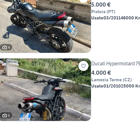
5.000 €
Pistoia
(
PT
)
Usato
03/2011
46000 K
4
Ducati Hypermotard 7
4.000 €
Lamezia Terme
(
CZ
)
Usato
01/2010
25000 K
6