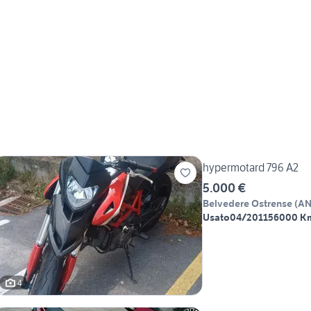
hypermotard 796 A2
5.000 €
Belvedere Ostrense
(
A
Usato
04/2011
56000 K
4