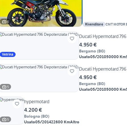
6
Rivenditore
CMT MOTOR 
Ducati Hypermotard 796
4.950 €
Bergamo
(
BG
)
Vetrina
Usato
05/2010
50000 Km
Ducati Hypermotard 796
4.950 €
Bergamo
(
BG
)
5
Usato
05/2010
50000 Km
hypermotard
4.200 €
Bologna
(
BO
)
5
Usato
05/2014
22600 Km
Altro