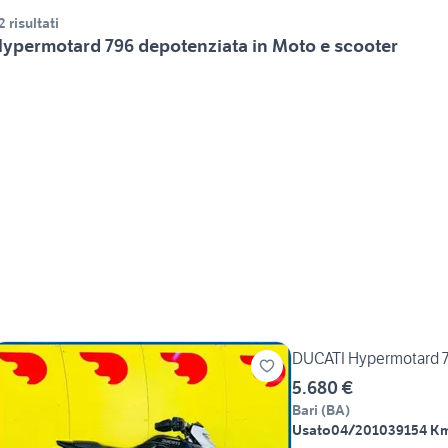
2 risultati
ypermotard 796 depotenziata in Moto e scooter
DUCATI Hypermotard 79
5.680 €
Bari
(
BA
)
Usato
04/2010
39154 K