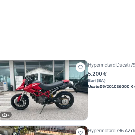
Hypermotard Ducati 7
5.200 €
Bari
(
BA
)
Usato
09/2010
36000 K
4
Hypermotard 796 A2 de