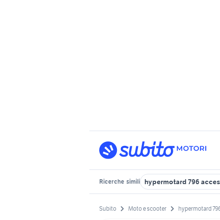
hypermotard 796 acces
Ricerche
simili
Subito
Moto e scooter
hypermotard 796