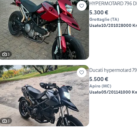
HYPERMOTARD 796 D
5.300 €
Grottaglie
(
TA
)
Usato
10/2010
28000 K
3
Ducati hypermotard 7
5.500 €
Apiro
(
MC
)
Usato
05/2011
41000 K
3