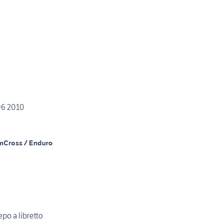
96 2010
m
Cross / Enduro
po a libretto