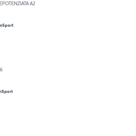
EPOTENZIATA A2
m
Sport
96
m
Sport