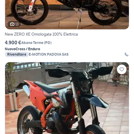
13
New ZERO XE Omologata 100% Elettrica
4.900 €
Abano Terme
(
PD
)
Nuovo
Cross / Enduro
Rivenditore
E-MOTION PADOVA SAS