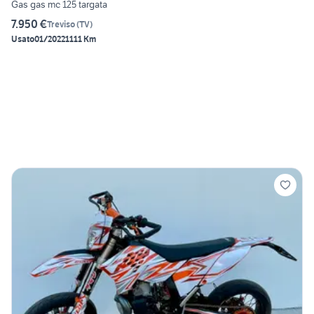
Gas gas mc 125 targata
7.950 €
Treviso
(
TV
)
Usato
01/2022
1111 Km