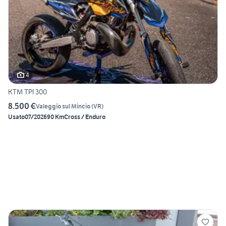
4
KTM TPI 300
8.500 €
Valeggio sul Mincio
(
VR
)
Usato
07/2026
90 Km
Cross / Enduro