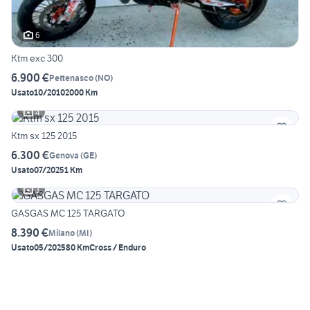
6
Ktm exc 300
6.900 €
Pettenasco
(
NO
)
Usato
10/2010
2000 Km
4
Ktm sx 125 2015
6.300 €
Genova
(
GE
)
Usato
07/2025
1 Km
3
GASGAS MC 125 TARGATO
8.390 €
Milano
(
MI
)
Usato
05/2025
80 Km
Cross / Enduro