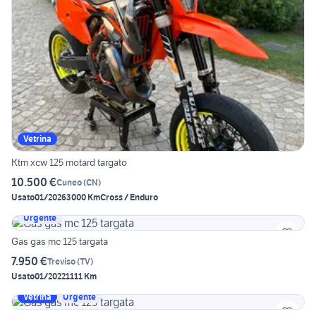
Vetrina
Ktm xcw 125 motard targato
10.500 €
Cuneo
(
CN
)
Usato
01/2026
3000 Km
Cross / Enduro
Urgente
Gas gas mc 125 targata
7.950 €
Treviso
(
TV
)
Usato
01/2022
1111 Km
Vetrina
Urgente