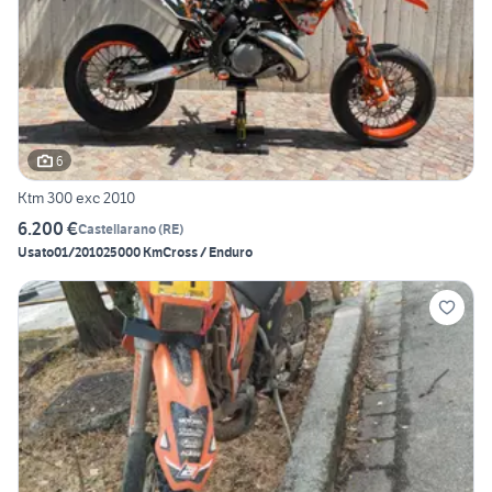
6
Ktm 300 exc 2010
6.200 €
Castellarano
(
RE
)
Usato
01/2010
25000 Km
Cross / Enduro