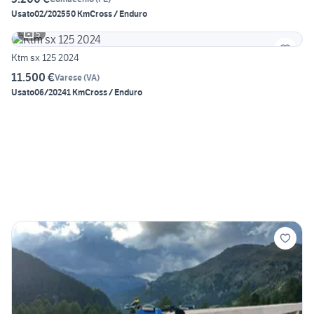
Usato
02/2025
50 Km
Cross / Enduro
5
Ktm sx 125 2024
11.500 €
Varese
(
VA
)
Usato
06/2024
1 Km
Cross / Enduro