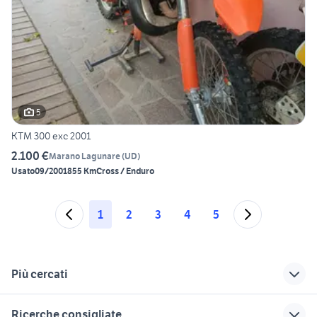
5
KTM 300 exc 2001
2.100 €
Marano Lagunare
(
UD
)
Usato
09/2001
855 Km
Cross / Enduro
1
2
3
4
5
Più cercati
Correlati
Richerche simili
Suggerimenti
Ricerche consigliate