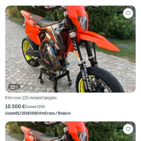
6
Ktm xcw 125 motard targato
10.500 €
Cuneo
(
CN
)
Usato
01/2026
3000 Km
Cross / Enduro