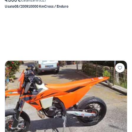
4.000 €
Catanzaro
(
CZ
)
Usato
08/2009
10000 Km
Cross / Enduro