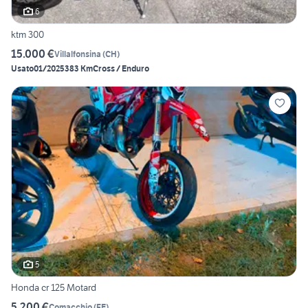
6
ktm 300
15.000 €
Villalfonsina
(
CH
)
Usato
01/2025
383 Km
Cross / Enduro
5
Honda cr 125 Motard
5.200 €
Comacchio
(
FE
)