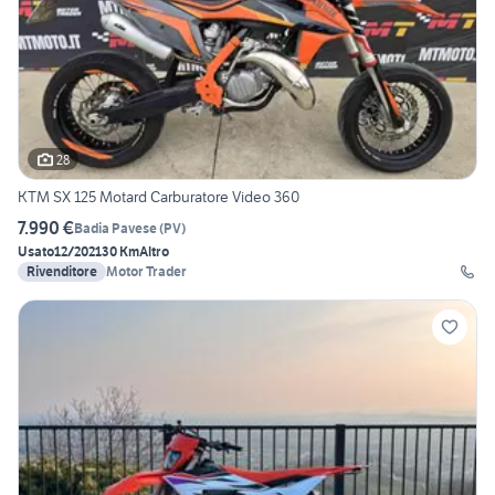
28
KTM SX 125 Motard Carburatore Video 360
7.990 €
Badia Pavese
(
PV
)
Usato
12/2021
30 Km
Altro
Rivenditore
Motor Trader