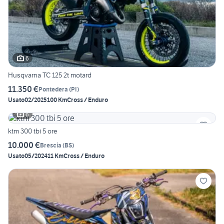
6
Husqvarna TC 125 2t motard
11.350 €
Pontedera
(
PI
)
Usato
02/2025
100 Km
Cross / Enduro
6
ktm 300 tbi 5 ore
10.000 €
Brescia
(
BS
)
Usato
05/2024
11 Km
Cross / Enduro