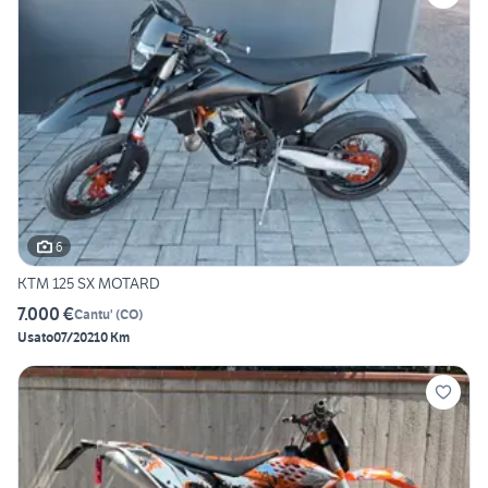
6
KTM 125 SX MOTARD
7.000 €
Cantu'
(
CO
)
Usato
07/2021
0 Km