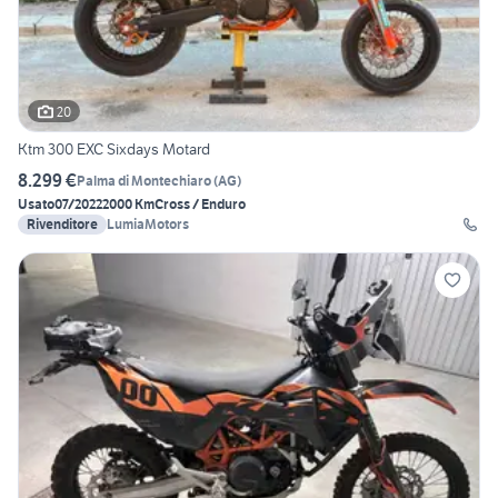
20
Ktm 300 EXC Sixdays Motard
8.299 €
Palma di Montechiaro
(
AG
)
Usato
07/2022
2000 Km
Cross / Enduro
Rivenditore
LumiaMotors