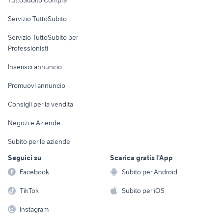
TuttoSubito Compra
commerciali
Servizio TuttoSubito
elettronica
per la casa e la
sports e hobby
Servizio TuttoSubito per
persona
Informatica
Animali
Professionisti
Arredamento e
Console e
Accessori per
Casalinghi
Inserisci annuncio
Videogiochi
animali
Elettrodomestici
Promuovi annuncio
Audio/Video
Musica e Film
Giardino e Fai da te
Consigli per la vendita
Fotografia
Libri e Riviste
Abbigliamento e
Negozi e Aziende
Telefonia
Strumenti Musicali
Accessori
Subito per le aziende
Sports
Tutto per i bambini
Seguici su
Scarica gratis l'App
Biciclette
Facebook
Subito per Android
Collezionismo
TikTok
Subito per iOS
Instagram