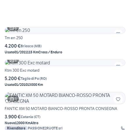
6
Tm en 250
4.200 €
Briosco
(
MB
)
Usato
01/2011
115 Km
Cross / Enduro
6
Ktm 300 Exc motard
5.200 €
Taglio di Po
(
RO
)
Usato
01/2010
13000 Km
3
FANTIC XM 50 MOTARD BIANCO-ROSSO PRONTA CONSEGNA
3.900 €
Catania
(
CT
)
Nuovo
12000 Km
Altro
Rivenditore
PASSIONE2RUOTE srl