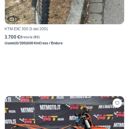
3
KTM EXC 300 2t del 2001
3.700 €
Brescia
(
BS
)
Usato
10/2001
600 Km
Cross / Enduro