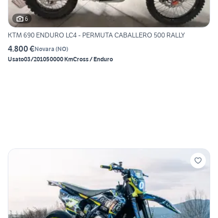
6
KTM 690 ENDURO LC4 - PERMUTA CABALLERO 500 RALLY
4.800 €
Novara
(
NO
)
Usato
03/2010
50000 Km
Cross / Enduro