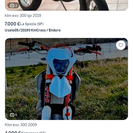
3
ktm exc 300 tpi 2019
7.000 €
La Spezia
(
SP
)
Usato
05/2019
0 Km
Cross / Enduro
6
Ktm exc 300 2009