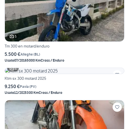
5
Tm 300 en motard/enduro
5.500 €
Alleghe
(
BL
)
Usato
07/2016
5000 Km
Cross / Enduro
6
Ktm sx 300 motard 2025
9.250 €
Pavia
(
PV
)
Usato
12/2025
300 Km
Cross / Enduro