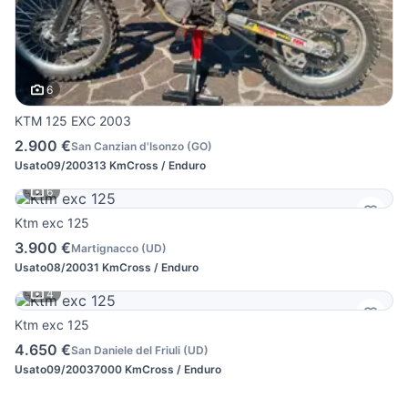
6
KTM 125 EXC 2003
2.900 €
San Canzian d'Isonzo
(
GO
)
Usato
09/2003
13 Km
Cross / Enduro
6
Ktm exc 125
3.900 €
Martignacco
(
UD
)
Usato
08/2003
1 Km
Cross / Enduro
4
Ktm exc 125
4.650 €
San Daniele del Friuli
(
UD
)
Usato
09/2003
7000 Km
Cross / Enduro