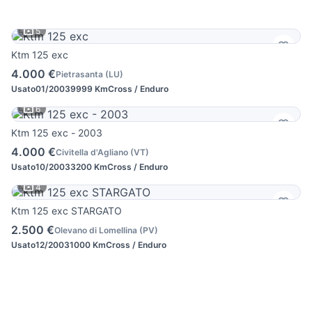
5
Ktm 125 exc
4.000 €
Pietrasanta
(
LU
)
Usato
01/2003
9999 Km
Cross / Enduro
6
Ktm 125 exc - 2003
4.000 €
Civitella d'Agliano
(
VT
)
Usato
10/2003
3200 Km
Cross / Enduro
4
Ktm 125 exc STARGATO
2.500 €
Olevano di Lomellina
(
PV
)
Usato
12/2003
1000 Km
Cross / Enduro