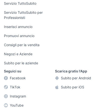
Servizio TuttoSubito
elettronica
per la casa e la
sports e hobby
Servizio TuttoSubito per
persona
Professionisti
Informatica
Animali
Arredamento e
Inserisci annuncio
Console e
Accessori per
Casalinghi
Videogiochi
animali
Promuovi annuncio
Elettrodomestici
Audio/Video
Musica e Film
Consigli per la vendita
Giardino e Fai da
Fotografia
Libri e Riviste
te
Negozi e Aziende
Telefonia
Strumenti Musicali
Abbigliamento e
Subito per le aziende
Accessori
Sports
Seguici su
Scarica gratis l'App
Tutto per i bambini
Facebook
Subito per Android
Biciclette
TikTok
Subito per iOS
Collezionismo
Instagram
YouTube