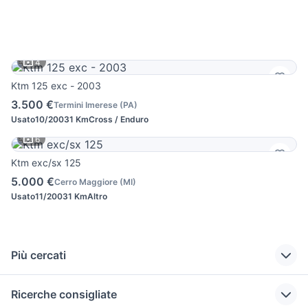
4
Ktm 125 exc - 2003
3.500 €
Termini Imerese
(
PA
)
Usato
10/2003
1 Km
Cross / Enduro
6
Ktm exc/sx 125
5.000 €
Cerro Maggiore
(
MI
)
Usato
11/2003
1 Km
Altro
Più cercati
Correlati
Richerche simili
Suggerimenti
Ricerche consigliate
moto TM Racing
mascherina ktm
cafe racer usate