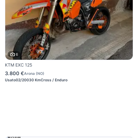
6
KTM EXC 125
3.800 €
Arona
(
NO
)
Usato
02/2003
0 Km
Cross / Enduro
4