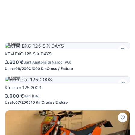
6
KTM EXC 125 SIX DAYS
3.600 €
Sant'Anatolia di Narco
(
PG
)
Usato
09/2003
1000 Km
Cross / Enduro
5
Ktm exc 125 2003.
3.000 €
Bari
(
BA
)
Usato
07/2003
10 Km
Cross / Enduro