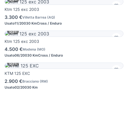
Ktm 125 exc 2003
3.300 €
Villetta Barrea
(
AQ
)
Usato
11/2003
0 Km
Cross / Enduro
6
Ktm 125 exc 2003
4.500 €
Modena
(
MO
)
Usato
06/2003
0 Km
Cross / Enduro
6
KTM 125 EXC
2.900 €
Bracciano
(
RM
)
Usato
02/2003
0 Km