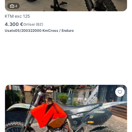
4
KTM exc 125
4.300 €
Ortisei
(
BZ
)
Usato
05/2003
22000 Km
Cross / Enduro