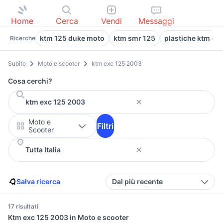
Home
Cerca
Vendi
Messaggi
ktm 125 duke moto
ktm smr 125
plastiche ktm ex
Ricerche
Subito
Moto e scooter
ktm exc 125 2003
Cosa cerchi?
Moto e
Filtri
Scooter
Salva ricerca
Dal più recente
17 risultati
Ktm exc 125 2003 in Moto e scooter