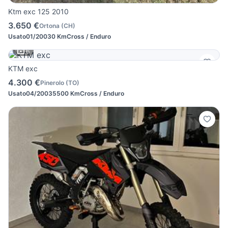
Ktm exc 125 2010
3.650 €
Ortona
(
CH
)
Usato
01/2003
0 Km
Cross / Enduro
6
KTM exc
4.300 €
Pinerolo
(
TO
)
Usato
04/2003
5500 Km
Cross / Enduro