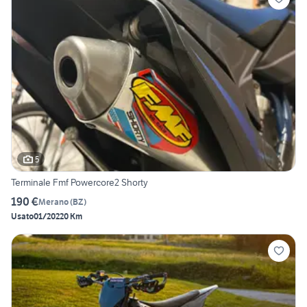
5
Terminale Fmf Powercore2 Shorty
190 €
Merano
(
BZ
)
Usato
01/2022
0 Km