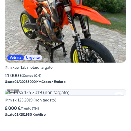
Vetrina
Urgente
Ktm xcw 125 motard targato
11.000 €
Cuneo
(
CN
)
Usato
01/2026
3000 Km
Cross / Enduro
2
Ktm sx 125 2019 (non targato)
6.000 €
Trento
(
TN
)
Usato
08/2019
30 Km
Altro