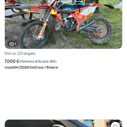
4
Ktm sx 125 targato
7.000 €
Vilminore di Scalve
(
BG
)
Usato
04/2019
0 Km
Cross / Enduro