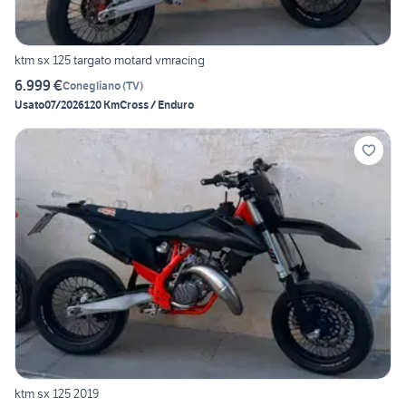
ktm sx 125 targato motard vmracing
6.999 €
Conegliano
(
TV
)
Usato
07/2026
120 Km
Cross / Enduro
ktm sx 125 2019