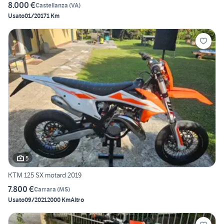
8.000 €
Castellanza
(
VA
)
Usato
01/2017
1 Km
5
KTM 125 SX motard 2019
7.800 €
Carrara
(
MS
)
Usato
09/2021
2000 Km
Altro