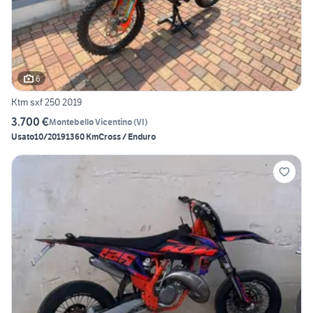
6
Ktm sxf 250 2019
3.700 €
Montebello Vicentino
(
VI
)
Usato
10/2019
1360 Km
Cross / Enduro