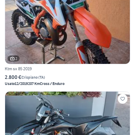
2
Ktm sx 85 2019
2.800 €
Crispiano
(
TA
)
Usato
12/2019
207 Km
Cross / Enduro