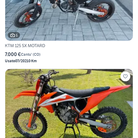
6
KTM 125 SX MOTARD
7.000 €
Cantu'
(
CO
)
Usato
07/2021
0 Km