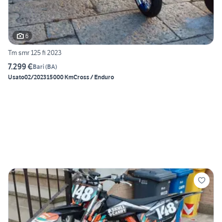
6
Tm smr 125 fi 2023
7.299 €
Bari
(
BA
)
Usato
02/2023
15000 Km
Cross / Enduro