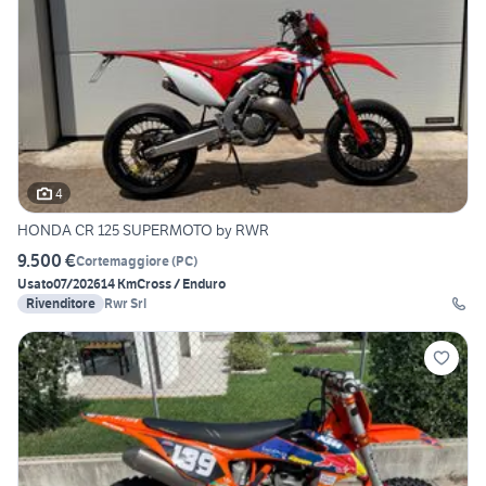
4
HONDA CR 125 SUPERMOTO by RWR
9.500 €
Cortemaggiore
(
PC
)
Usato
07/2026
14 Km
Cross / Enduro
Rivenditore
Rwr Srl