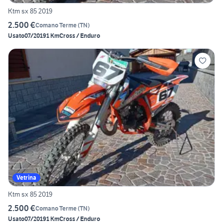
Ktm sx 85 2019
2.500 €
Comano Terme
(
TN
)
Usato
07/2019
1 Km
Cross / Enduro
Vetrina
Ktm sx 85 2019
2.500 €
Comano Terme
(
TN
)
Usato
07/2019
1 Km
Cross / Enduro