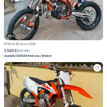
4
KTM SX 85 Anno 2019
3.500 €
Forli'
(
FC
)
Usato
01/2019
150 Km
Cross / Enduro