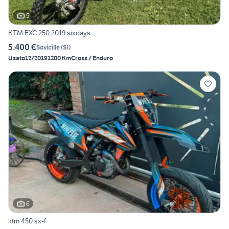
5
KTM EXC 250 2019 sixdays
5.400 €
Sovicille
(
SI
)
Usato
12/2019
1200 Km
Cross / Enduro
6
ktm 450 sx-f