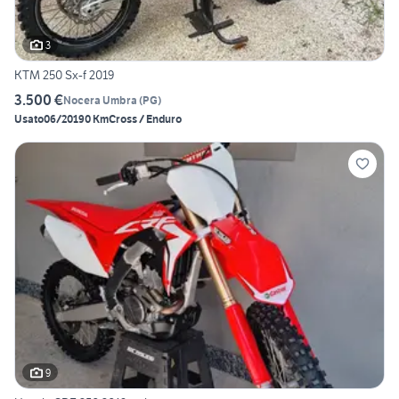
3
KTM 250 Sx-f 2019
3.500 €
Nocera Umbra
(
PG
)
Usato
06/2019
0 Km
Cross / Enduro
9