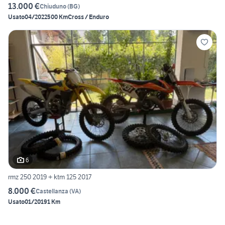
13.000 €
Chiuduno
(
BG
)
Usato
04/2022
500 Km
Cross / Enduro
6
rmz 250 2019 + ktm 125 2017
8.000 €
Castellanza
(
VA
)
Usato
01/2019
1 Km