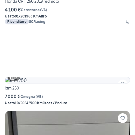
Honda CRF 250 2019 redmoto
4.100 €
Gerenzano
(
VA
)
Usato
01/2019
63 Km
Altro
Rivenditore
SCRacing
6
ktm 250
7.000 €
Omegna
(
VB
)
Usato
10/2024
2500 Km
Cross / Enduro