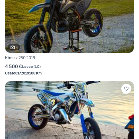
4
Ktm sx 250 2019
4.500 €
Lecco
(
LC
)
Usato
01/2019
100 Km