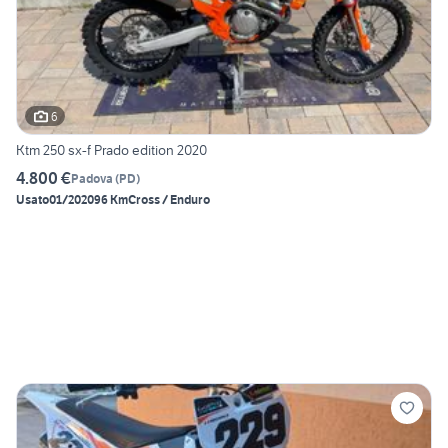
6
Ktm 250 sx-f Prado edition 2020
4.800 €
Padova
(
PD
)
Usato
01/2020
96 Km
Cross / Enduro