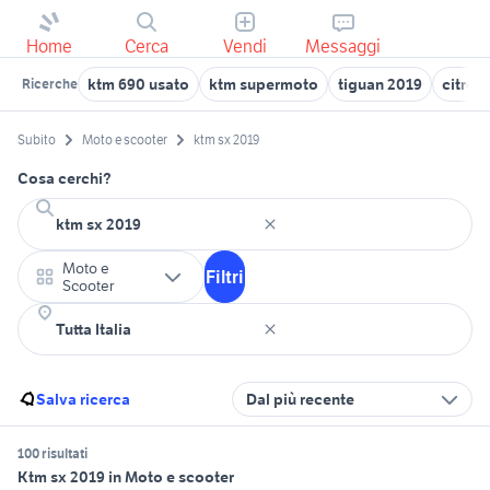
Home
Cerca
Vendi
Messaggi
ktm 690 usato
ktm supermoto
tiguan 2019
citroe
Ricerche
Subito
Moto e scooter
ktm sx 2019
Cosa cerchi?
Moto e
Filtri
Scooter
Salva ricerca
Dal più recente
100 risultati
Ktm sx 2019 in Moto e scooter