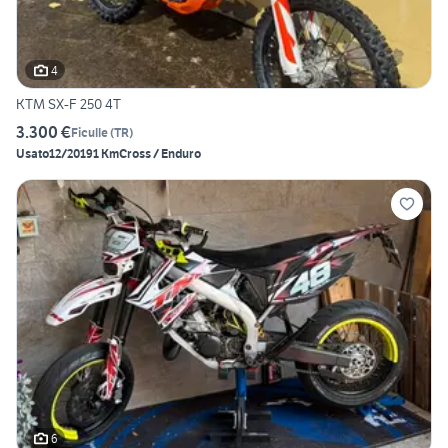
4
KTM SX-F 250 4T
3.300 €
Ficulle
(
TR
)
Usato
12/2019
1 Km
Cross / Enduro
6