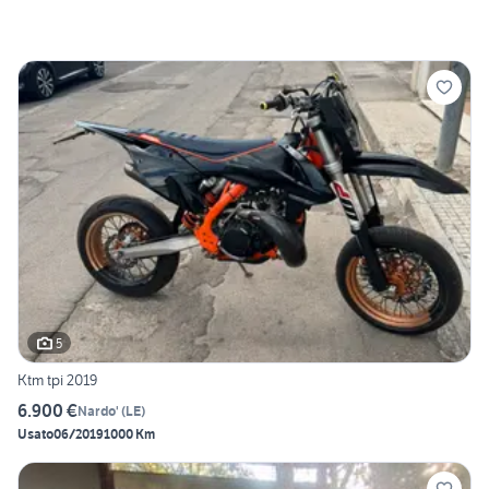
5
Ktm tpi 2019
6.900 €
Nardo'
(
LE
)
Usato
06/2019
1000 Km