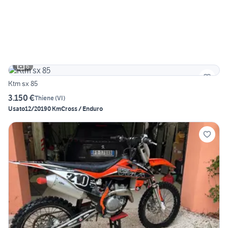
6
Ktm sx 85
3.150 €
Thiene
(
VI
)
Usato
12/2019
0 Km
Cross / Enduro