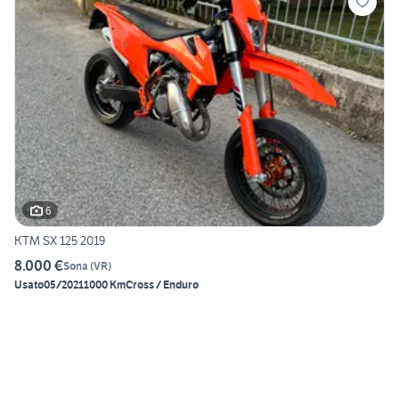
6
KTM SX 125 2019
8.000 €
Sona
(
VR
)
Usato
05/2021
1000 Km
Cross / Enduro