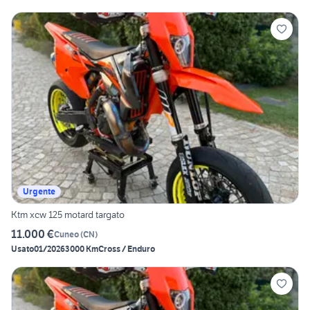
Urgente
Ktm xcw 125 motard targato
11.000 €
Cuneo
(
CN
)
Usato
01/2026
3000 Km
Cross / Enduro