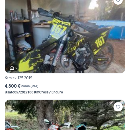
6
Ktm sx 125 2019
4.800 €
Roma
(
RM
)
Usato
05/2019
100 Km
Cross / Enduro