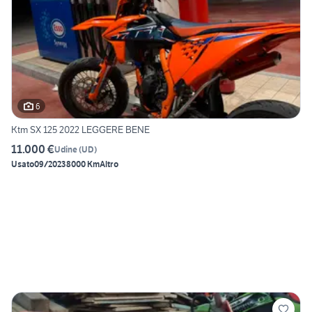
6
Ktm SX 125 2022 LEGGERE BENE
11.000 €
Udine
(
UD
)
Usato
09/2023
8000 Km
Altro