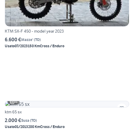
KTM SX-F 450 - model year 2023
6.600 €
Mazze'
(
TO
)
Usato
07/2023
150 Km
Cross / Enduro
6
ktm 65 sx
2.000 €
Susa
(
TO
)
Usato
01/2013
200 Km
Cross / Enduro