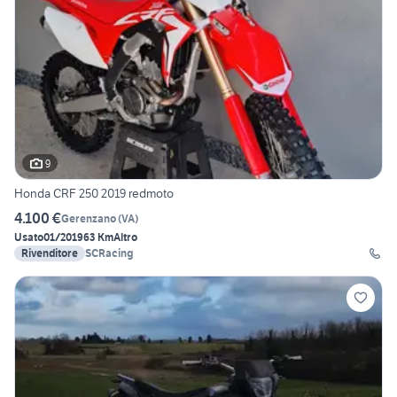
9
Honda CRF 250 2019 redmoto
4.100 €
Gerenzano
(
VA
)
Usato
01/2019
63 Km
Altro
Rivenditore
SCRacing