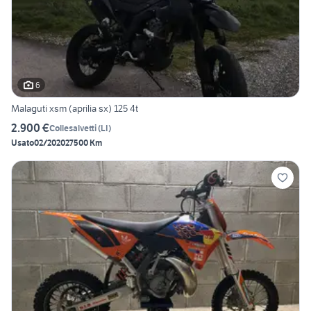
6
Malaguti xsm (aprilia sx) 125 4t
2.900 €
Collesalvetti
(
LI
)
Usato
02/2020
27500 Km