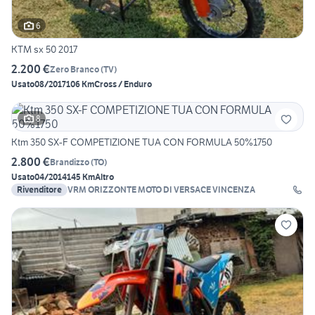
6
KTM sx 50 2017
2.200 €
Zero Branco
(
TV
)
Usato
08/2017
106 Km
Cross / Enduro
8
Ktm 350 SX-F COMPETIZIONE TUA CON FORMULA 50%1750
2.800 €
Brandizzo
(
TO
)
Usato
04/2014
145 Km
Altro
Rivenditore
VRM ORIZZONTE MOTO DI VERSACE VINCENZA