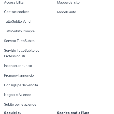
Accessibilità
Mappa del sito
Loft, mansarde e
Veicoli commerciali
altro
Gestisci cookies
Modelli auto
Case vacanza
TuttoSubito Vendi
Uffici e Locali
TuttoSubito Compra
commerciali
Servizio TuttoSubito
elettronica
per la casa e la
sports e hobby
Servizio TuttoSubito per
persona
Informatica
Animali
Professionisti
Arredamento e
Console e
Accessori per
Casalinghi
Inserisci annuncio
Videogiochi
animali
Elettrodomestici
Promuovi annuncio
Audio/Video
Musica e Film
Giardino e Fai da te
Consigli per la vendita
Fotografia
Libri e Riviste
Abbigliamento e
Negozi e Aziende
Telefonia
Strumenti Musicali
Accessori
Subito per le aziende
Sports
Tutto per i bambini
Seguici su
Scarica gratis l'App