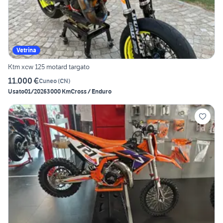
Vetrina
Ktm xcw 125 motard targato
11.000 €
Cuneo
(
CN
)
Usato
01/2026
3000 Km
Cross / Enduro