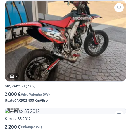
6
hm/vent 50 (73.5)
2.000 €
Vibo Valentia
(
VV
)
Usato
04/2023
400 Km
Altro
6
Ktm sx 85 2012
2.200 €
Chiampo
(
VI
)