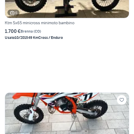
6
Ktm Sx65 minicross minimoto bambino
1.700 €
Brenna
(
CO
)
Usato
10/2015
49 Km
Cross / Enduro