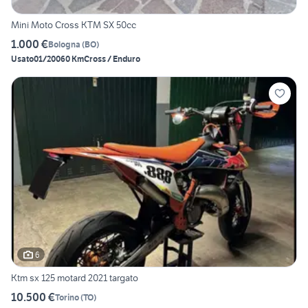
Mini Moto Cross KTM SX 50cc
1.000 €
Bologna
(
BO
)
Usato
01/2006
0 Km
Cross / Enduro
6
Ktm sx 125 motard 2021 targato
10.500 €
Torino
(
TO
)