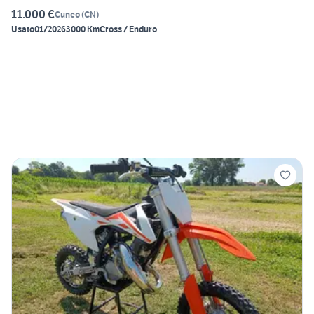
11.000 €
Cuneo
(
CN
)
Usato
01/2026
3000 Km
Cross / Enduro