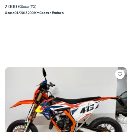
2.000 €
Susa
(
TO
)
Usato
01/2013
200 Km
Cross / Enduro