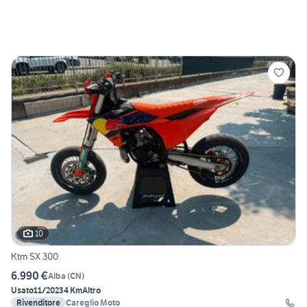
10
Ktm SX 300
6.990 €
Alba
(
CN
)
Usato
11/2023
4 Km
Altro
Rivenditore
Careglio Moto