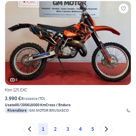
6
Ktm 125 EXC
3.990 €
Brusasco
(
TO
)
Usato
05/2006
18000 Km
Cross / Enduro
Rivenditore
GM MOTOR BRUSASCO
1
2
3
4
5