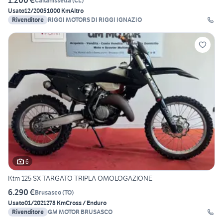
1.200 €
Caltanissetta
(
CL
)
Usato
12/2005
1000 Km
Altro
Rivenditore
RIGGI MOTORS DI RIGGI IGNAZIO
6
Ktm 125 SX TARGATO TRIPLA OMOLOGAZIONE
6.290 €
Brusasco
(
TO
)
Usato
01/2021
278 Km
Cross / Enduro
Rivenditore
GM MOTOR BRUSASCO