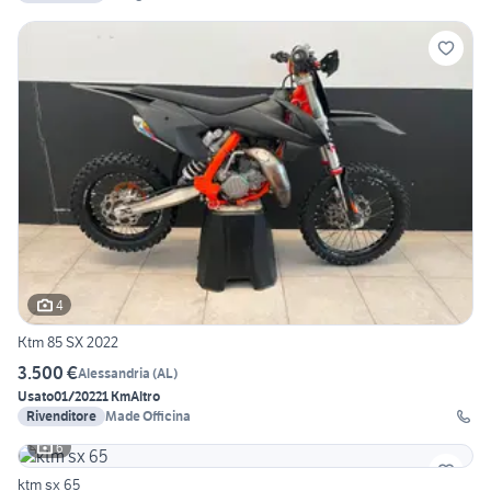
4
Ktm 85 SX 2022
3.500 €
Alessandria
(
AL
)
Usato
01/2022
1 Km
Altro
Rivenditore
Made Officina
6
ktm sx 65