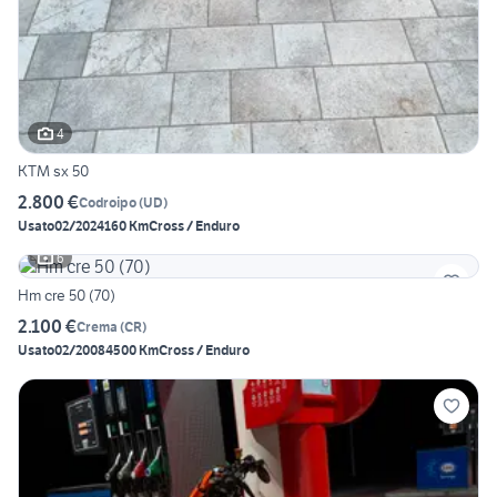
4
KTM sx 50
2.800 €
Codroipo
(
UD
)
Usato
02/2024
160 Km
Cross / Enduro
6
Hm cre 50 (70)
2.100 €
Crema
(
CR
)
Usato
02/2008
4500 Km
Cross / Enduro