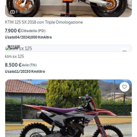
6
KTM 125 SX 2018 con Tripla Omologazione
7.900 €
Cittadella
(
PD
)
Usato
04/2024
1000 Km
Altro
6
ktm sx 125
8.500 €
Avio
(
TN
)
Usato
11/2023
0 Km
Altro