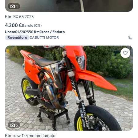
4
Ktm SX 65 2025
4.200 €
Barolo
(
CN
)
Usato
01/2025
50 Km
Cross / Enduro
Rivenditore
CABUTTI MOTOR
6
Ktm xcw 125 motard targato