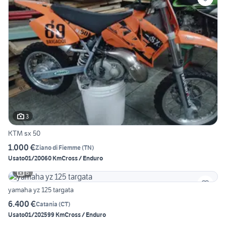
3
KTM sx 50
1.000 €
Ziano di Fiemme
(
TN
)
Usato
01/2006
0 Km
Cross / Enduro
6
yamaha yz 125 targata
6.400 €
Catania
(
CT
)
Usato
01/2025
99 Km
Cross / Enduro