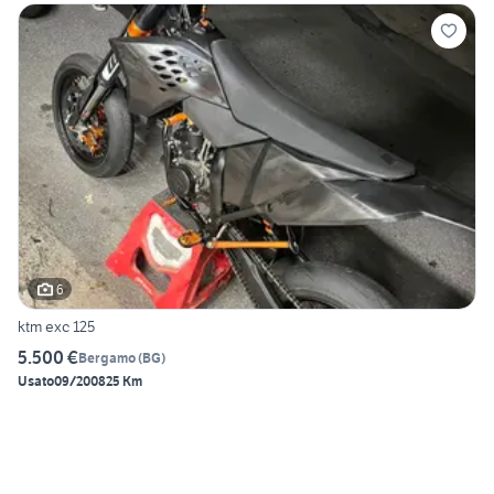
6
ktm exc 125
5.500 €
Bergamo
(
BG
)
Usato
09/2008
25 Km