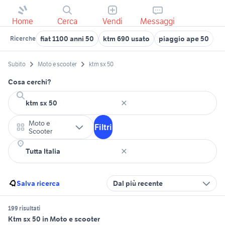
Home
Cerca
Vendi
Messaggi
fiat 1100 anni 50
ktm 690 usato
piaggio ape 50
mo
Ricerche
Subito
Moto e scooter
ktm sx 50
Cosa cerchi?
Moto e
Filtri
Scooter
Salva ricerca
Dal più recente
199 risultati
Ktm sx 50 in Moto e scooter