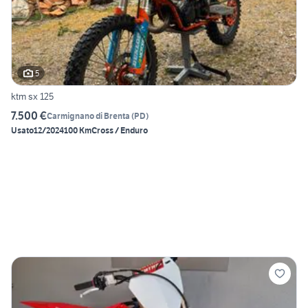
5
ktm sx 125
7.500 €
Carmignano di Brenta
(
PD
)
Usato
12/2024
100 Km
Cross / Enduro