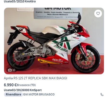
Usato
03/2021
0 Km
Altro
10
Aprilia RS 125 2T REPLICA SBK MAX BIAGGI
6.990 €
Brusasco
(
TO
)
Usato
02/2012
6000 Km
Sport
Rivenditore
GM MOTOR BRUSASCO