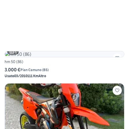
5
hm 50 (86)
3.000 €
Pian Camuno
(
BS
)
Usato
03/2010
111 Km
Altro