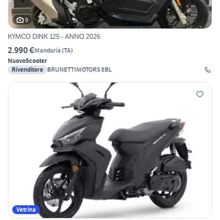
9
KYMCO DINK 125 - ANNO 2026
2.990 €
Manduria
(
TA
)
Nuovo
Scooter
Rivenditore
BRUNETTIMOTORS 8BL
Vetrina