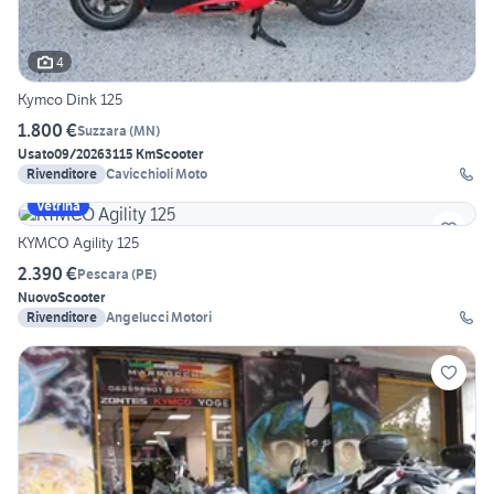
4
Kymco Dink 125
1.800 €
Suzzara
(
MN
)
Usato
09/2026
3115 Km
Scooter
Rivenditore
Cavicchioli Moto
Vetrina
KYMCO Agility 125
2.390 €
Pescara
(
PE
)
Nuovo
Scooter
Rivenditore
Angelucci Motori