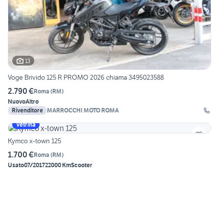
13
Voge Brivido 125 R PROMO 2026 chiama 3495023588
2.790 €
Roma
(
RM
)
Nuovo
Altro
Rivenditore
MARROCCHI MOTO ROMA
Vetrina
Kymco x-town 125
1.700 €
Roma
(
RM
)
Usato
07/2017
22000 Km
Scooter