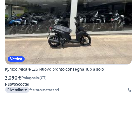
Vetrina
Kymco Micare 125 Nuovo pronto consegna Tuo a solo
2.090 €
Palagonia
(
CT
)
Nuovo
Scooter
Rivenditore
ferraro motors srl