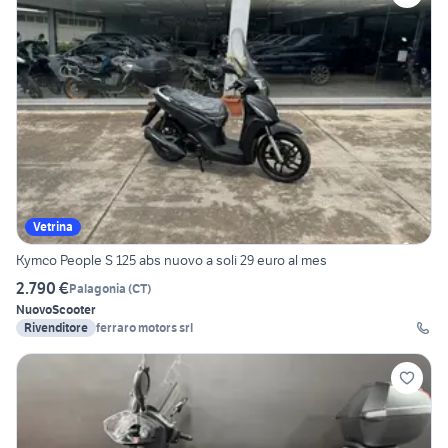
Vetrina
Kymco People S 125 abs nuovo a soli 29 euro al mes
2.790 €
Palagonia
(
CT
)
Nuovo
Scooter
Rivenditore
ferraro motors srl