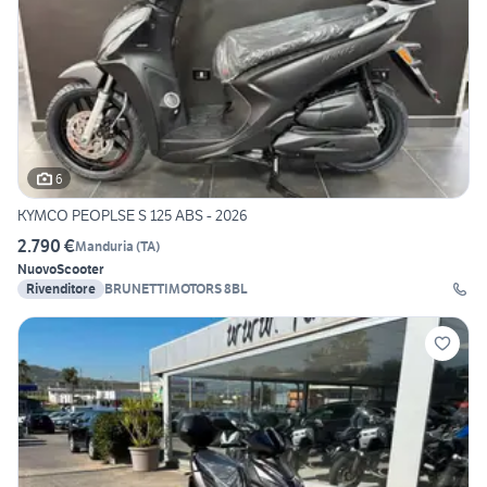
6
KYMCO PEOPLSE S 125 ABS - 2026
2.790 €
Manduria
(
TA
)
Nuovo
Scooter
Rivenditore
BRUNETTIMOTORS 8BL