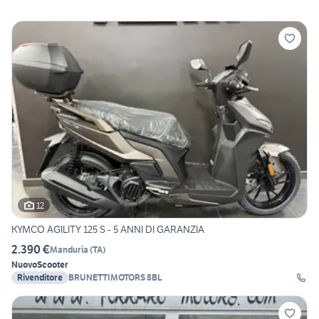
12
KYMCO AGILITY 125 S - 5 ANNI DI GARANZIA
2.390 €
Manduria
(
TA
)
Nuovo
Scooter
Rivenditore
BRUNETTIMOTORS 8BL