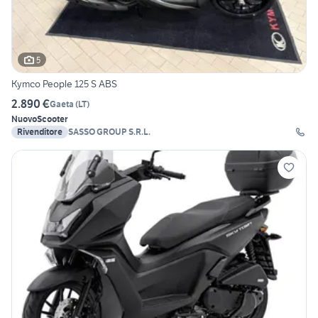
5
Kymco People 125 S ABS
2.890 €
Gaeta
(
LT
)
Nuovo
Scooter
Rivenditore
SASSO GROUP S.R.L.