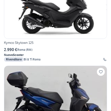
Kymco Skytown 125
2.990 €
Roma
(
RM
)
Nuovo
Scooter
Rivenditore
Bi & Ti Roma