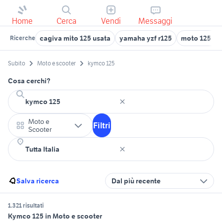
Home
Cerca
Vendi
Messaggi
cagiva mito 125 usata
yamaha yzf r125
moto 125 us
Ricerche
Subito
Moto e scooter
kymco 125
Cosa cerchi?
Moto e
Filtri
Scooter
Salva ricerca
Dal più recente
1.321 risultati
Kymco 125 in Moto e scooter