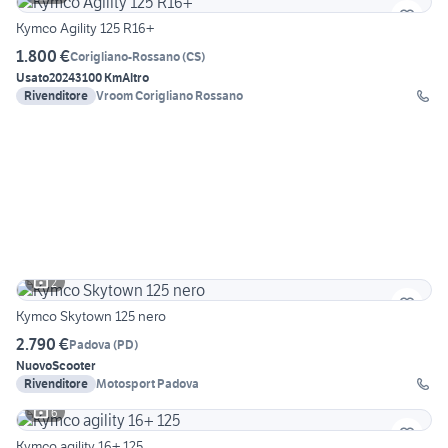
Kymco Agility 125 R16+
1.800 €
Corigliano-Rossano
(
CS
)
Usato
2024
3100 Km
Altro
Rivenditore
Vroom Corigliano Rossano
2
Kymco Skytown 125 nero
2.790 €
Padova
(
PD
)
Nuovo
Scooter
Rivenditore
Motosport Padova
6
Kymco agility 16+ 125