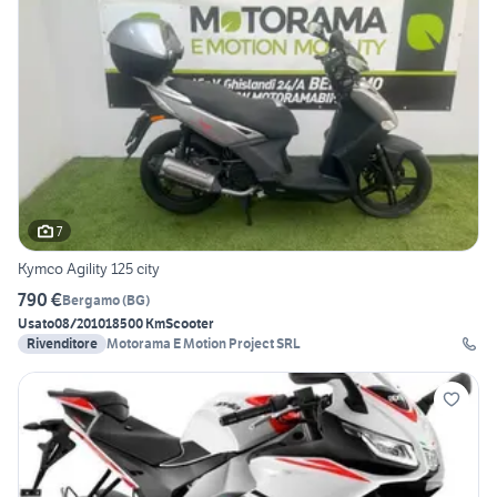
7
Kymco Agility 125 city
790 €
Bergamo
(
BG
)
Usato
08/2010
18500 Km
Scooter
Rivenditore
Motorama E Motion Project SRL