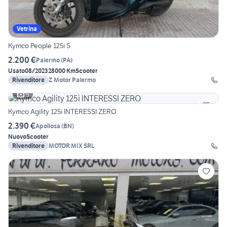
Vetrina
Kymco People 125i S
2.200 €
Palermo
(
PA
)
Usato
08/2023
28000 Km
Scooter
Rivenditore
Z Motor Palermo
5
Kymco Agility 125i INTERESSI ZERO
2.390 €
Apollosa
(
BN
)
Nuovo
Scooter
Rivenditore
MOTOR MIX SRL