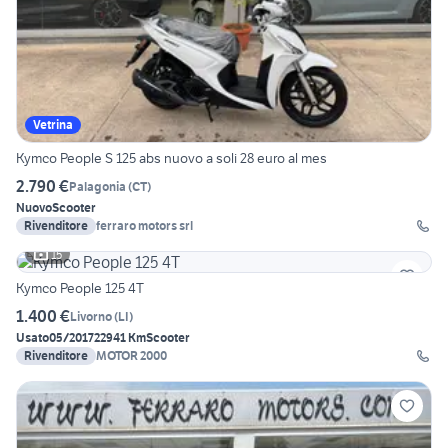
Vetrina
Kymco People S 125 abs nuovo a soli 28 euro al mes
2.790 €
Palagonia
(
CT
)
Nuovo
Scooter
Rivenditore
ferraro motors srl
15
Kymco People 125 4T
1.400 €
Livorno
(
LI
)
Usato
05/2017
22941 Km
Scooter
Rivenditore
MOTOR 2000