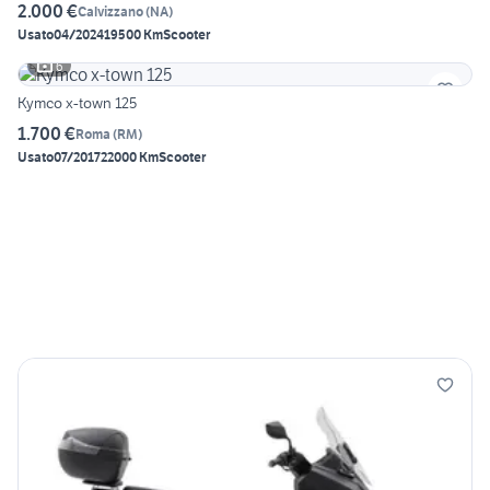
2.000 €
Calvizzano
(
NA
)
Usato
04/2024
19500 Km
Scooter
6
Kymco x-town 125
1.700 €
Roma
(
RM
)
Usato
07/2017
22000 Km
Scooter