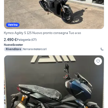
Vetrina
Kymco Agility S 125 Nuovo pronto consegna Tuo a so
2.490 €
Palagonia
(
CT
)
Nuovo
Scooter
Rivenditore
ferraro motors srl