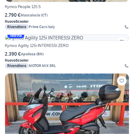
Kymco People 125 S
2.790 €
Mascalucia
(
CT
)
Nuovo
Scooter
Rivenditore
Prime Cars Italy
Vetrina
Kymco Agility 125i INTERESSI ZERO
2.390 €
Apollosa
(
BN
)
Nuovo
Scooter
Rivenditore
MOTOR MIX SRL