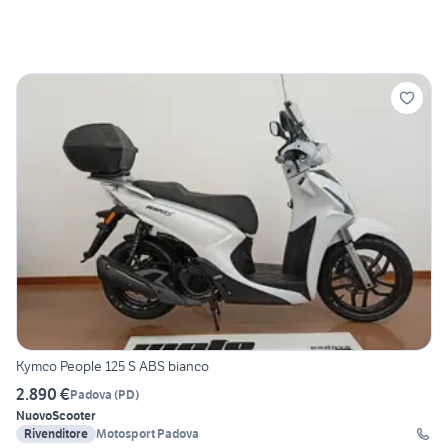
Kymco People 125 S ABS bianco
2.890 €
Padova
(
PD
)
Nuovo
Scooter
Rivenditore
Motosport Padova