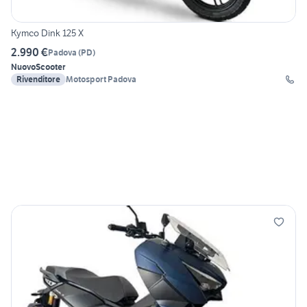
Kymco Dink 125 X
2.990 €
Padova
(
PD
)
Nuovo
Scooter
Rivenditore
Motosport Padova