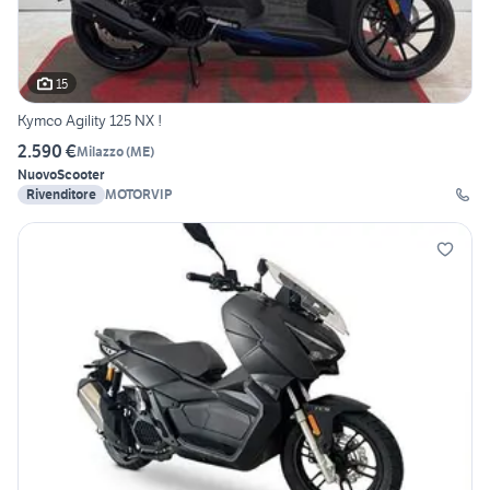
15
Kymco Agility 125 NX !
2.590 €
Milazzo
(
ME
)
Nuovo
Scooter
Rivenditore
MOTORVIP