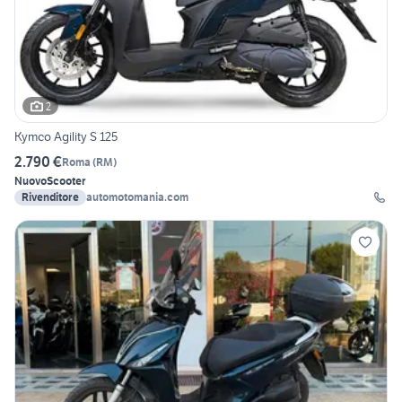
2
Kymco Agility S 125
2.790 €
Roma
(
RM
)
Nuovo
Scooter
Rivenditore
automotomania.com