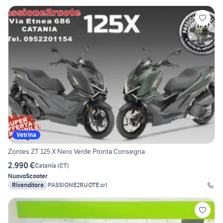
Vetrina
Zontes ZT 125 X Nero Verde Pronta Consegna
2.990 €
Catania
(
CT
)
Nuovo
Scooter
Rivenditore
PASSIONE2RUOTE srl