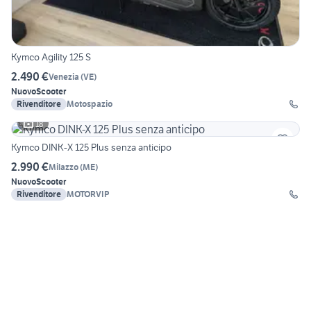
Kymco Agility 125 S
2.490 €
Venezia
(
VE
)
Nuovo
Scooter
Rivenditore
Motospazio
18
Kymco DINK-X 125 Plus senza anticipo
2.990 €
Milazzo
(
ME
)
Nuovo
Scooter
Rivenditore
MOTORVIP