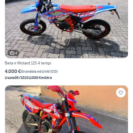
4
Beta rr Motard 125 4 tempi
4.000 €
Grandola ed Uniti
(
CO
)
Usato
05/2023
11000 Km
Altro