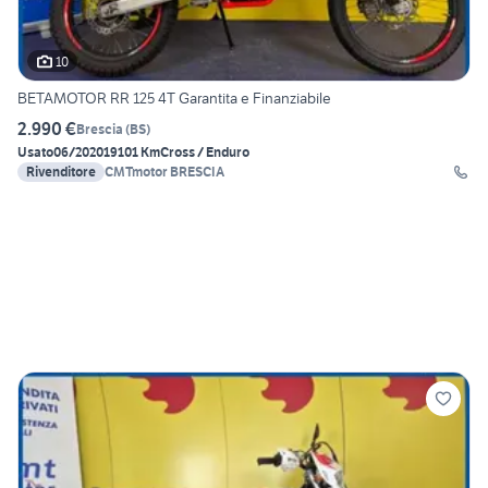
10
BETAMOTOR RR 125 4T Garantita e Finanziabile
2.990 €
Brescia
(
BS
)
Usato
06/2020
19101 Km
Cross / Enduro
Rivenditore
CMTmotor BRESCIA