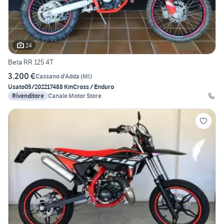
24
Beta RR 125 4T
3.200 €
Cassano d'Adda
(
MI
)
Usato
05/2022
17488 Km
Cross / Enduro
Rivenditore
Canale Motor Store