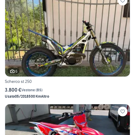
6
Scherco st 250
3.800 €
Vestone
(
BS
)
Usato
05/2018
500 Km
Altro