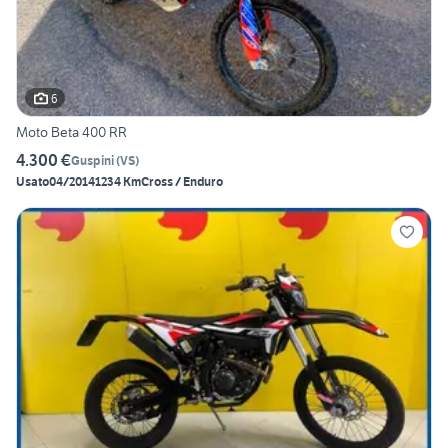
6
Moto Beta 400 RR
4.300 €
Guspini
(
VS
)
Usato
04/2014
1234 Km
Cross / Enduro