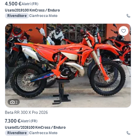
4.500 €
Alatri
(
FR
)
Usato
2019
100 Km
Cross / Enduro
Rivenditore
Cianfrocca Moto
2
Beta RR 300 X Pro 2026
7.300 €
Alatri
(
FR
)
Usato
01/2026
100 Km
Cross / Enduro
Rivenditore
Cianfrocca Moto