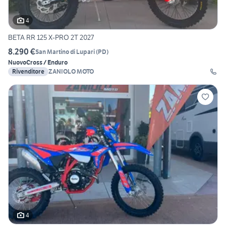
4
BETA RR 125 X-PRO 2T 2027
8.290 €
San Martino di Lupari
(
PD
)
Nuovo
Cross / Enduro
Rivenditore
ZANIOLO MOTO
4