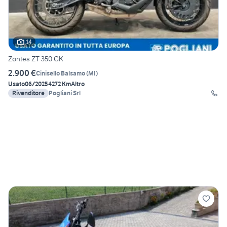
14
Zontes ZT 350 GK
2.900 €
Cinisello Balsamo
(
MI
)
Usato
06/2025
4272 Km
Altro
Rivenditore
Pogliani Srl