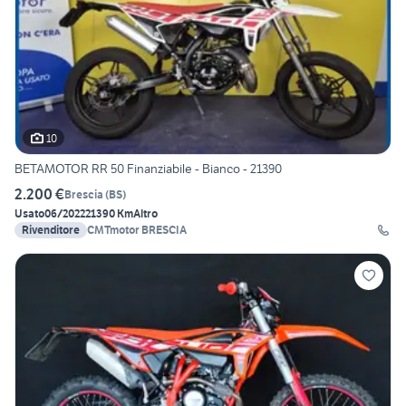
10
BETAMOTOR RR 50 Finanziabile - Bianco - 21390
2.200 €
Brescia
(
BS
)
Usato
06/2022
21390 Km
Altro
Rivenditore
CMTmotor BRESCIA