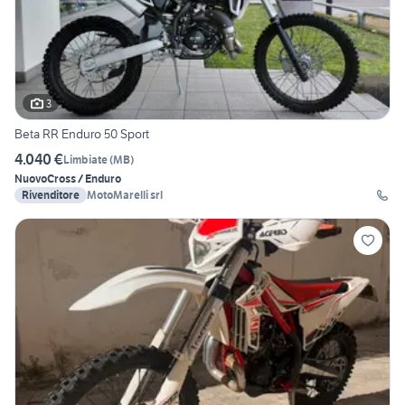
3
Beta RR Enduro 50 Sport
4.040 €
Limbiate
(
MB
)
Nuovo
Cross / Enduro
Rivenditore
MotoMarelli srl