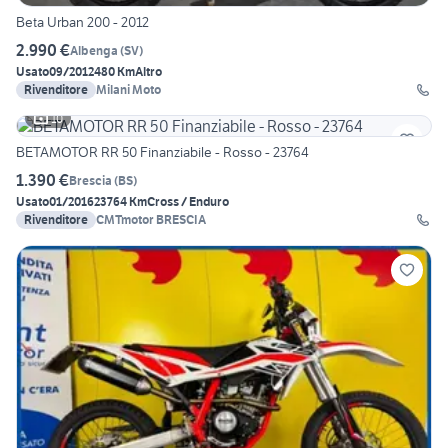
Beta Urban 200 - 2012
2.990 €
Albenga
(
SV
)
Usato
09/2012
480 Km
Altro
Rivenditore
Milani Moto
10
BETAMOTOR RR 50 Finanziabile - Rosso - 23764
1.390 €
Brescia
(
BS
)
Usato
01/2016
23764 Km
Cross / Enduro
Rivenditore
CMTmotor BRESCIA