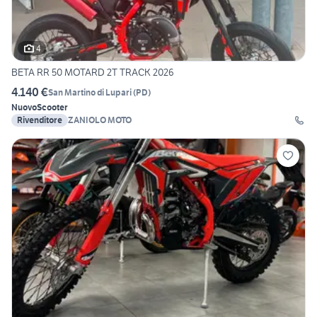
4
BETA RR 50 MOTARD 2T TRACK 2026
4.140 €
San Martino di Lupari
(
PD
)
Nuovo
Scooter
Rivenditore
ZANIOLO MOTO