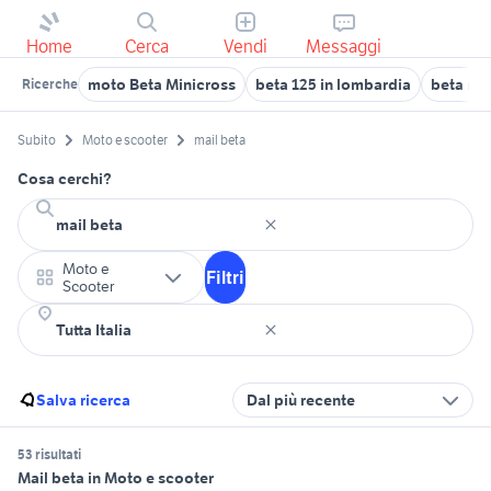
Home
Cerca
Vendi
Messaggi
moto Beta Minicross
beta 125 in lombardia
beta rr 
Ricerche
Subito
Moto e scooter
mail beta
Cosa cerchi?
Moto e
Filtri
Scooter
Salva ricerca
Dal più recente
53 risultati
Mail beta in Moto e scooter