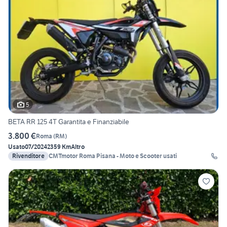
5
BETA RR 125 4T Garantita e Finanziabile
3.800 €
Roma
(
RM
)
Usato
07/2024
2359 Km
Altro
Rivenditore
CMTmotor Roma Pisana - Moto e Scooter usati