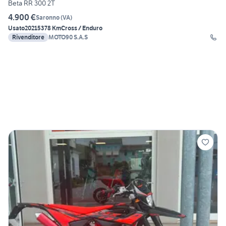
Beta RR 300 2T
4.900 €
Saronno
(
VA
)
Usato
2021
5378 Km
Cross / Enduro
Rivenditore
MOTO90 S.A.S