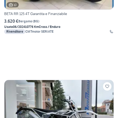
10
BETA RR 125 4T Garantita e Finanziabile
3.620 €
Bergamo
(
BG
)
Usato
06/2024
10776 Km
Cross / Enduro
Rivenditore
CMTmotor SERIATE