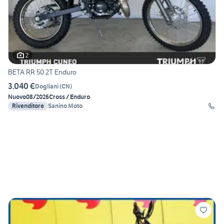
2
BETA RR 50 2T Enduro
3.040 €
Dogliani
(
CN
)
Nuovo
08/2026
Cross / Enduro
Rivenditore
Sanino Moto