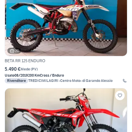
20
BETA RR 125 ENDURO
5.490 €
Mede
(
PV
)
Usato
08/2019
200 Km
Cross / Enduro
Rivenditore
TREDICIMILAGIRI -Centro Moto- di Garando Alessio