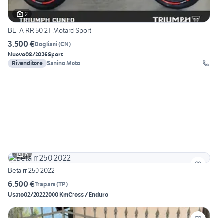
2
BETA RR 50 2T Motard Sport
3.500 €
Dogliani
(
CN
)
Nuovo
08/2026
Sport
Rivenditore
Sanino Moto
6
Beta rr 250 2022
6.500 €
Trapani
(
TP
)
Usato
02/2022
2000 Km
Cross / Enduro