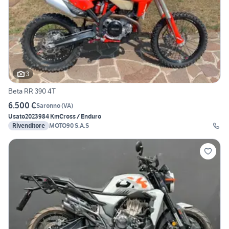
3
Beta RR 390 4T
6.500 €
Saronno
(
VA
)
Usato
2023
984 Km
Cross / Enduro
Rivenditore
MOTO90 S.A.S