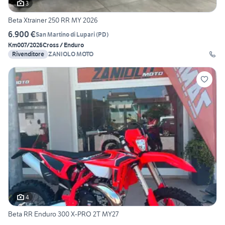
3
Beta Xtrainer 250 RR MY 2026
6.900 €
San Martino di Lupari
(
PD
)
Km0
07/2026
Cross / Enduro
Rivenditore
ZANIOLO MOTO
4
Beta RR Enduro 300 X-PRO 2T MY27