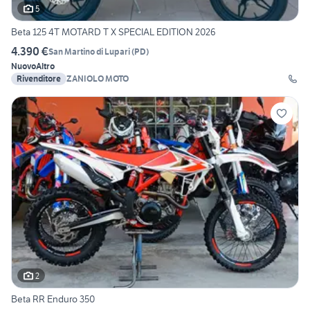
5
Beta 125 4T MOTARD T X SPECIAL EDITION 2026
4.390 €
San Martino di Lupari
(
PD
)
Nuovo
Altro
Rivenditore
ZANIOLO MOTO
2
Beta RR Enduro 350