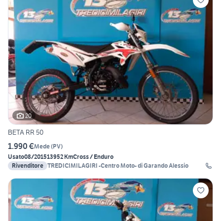
20
BETA RR 50
1.990 €
Mede
(
PV
)
Usato
08/2015
13952 Km
Cross / Enduro
Rivenditore
TREDICIMILAGIRI -Centro Moto- di Garando Alessio