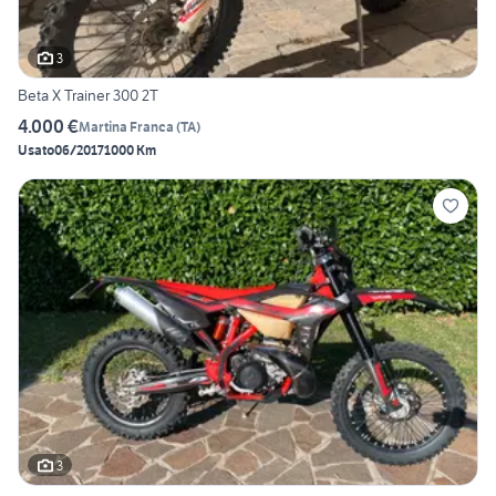
3
Beta X Trainer 300 2T
4.000 €
Martina Franca
(
TA
)
Usato
06/2017
1000 Km
3