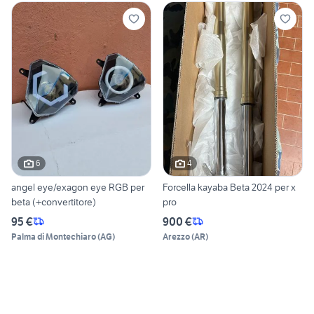
6
4
angel eye/exagon eye RGB per
Forcella kayaba Beta 2024 per x
beta (+convertitore)
pro
95 €
900 €
Palma di Montechiaro
(
AG
)
Arezzo
(
AR
)