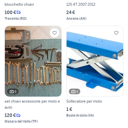
blocchetto chiavi
125 4T 2007 2012
100 €
24 €
Trecenta
(
RO
)
Ancona
(
AN
)
6
4
set chiavi accessorie per moto e
Sollevatore per moto
auto
1 €
120 €
Busto Arsizio
(
VA
)
Mazara del Vallo
(
TP
)