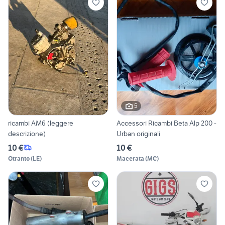
5
ricambi AM6 (leggere
Accessori Ricambi Beta Alp 200 -
descrizione)
Urban originali
10 €
10 €
Otranto
(
LE
)
Macerata
(
MC
)