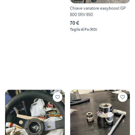
Chiave variatore easyboost GP
800 SRV 850
70 €
Taglio di Po
(
RO
)