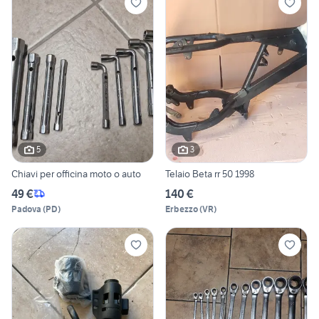
5
3
Chiavi per officina moto o auto
Telaio Beta rr 50 1998
49 €
140 €
Padova
(
PD
)
Erbezzo
(
VR
)