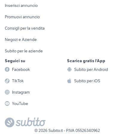
Console e
Accessori per
Casalinghi
Inserisci annuncio
Videogiochi
animali
Elettrodomestici
Promuovi annuncio
Audio/Video
Musica e Film
Giardino e Fai da te
Consigli per la vendita
Fotografia
Libri e Riviste
Abbigliamento e
Negozi e Aziende
Telefonia
Strumenti Musicali
Accessori
Subito per le aziende
Sports
Tutto per i bambini
Seguici su
Scarica gratis l'App
Biciclette
Facebook
Subito per Android
Collezionismo
TikTok
Subito per iOS
Instagram
YouTube
©
2026
Subito.it - P.IVA 05526340962