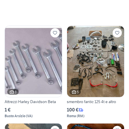
3
5
Attrezzi Harley Davidson Beta
smembro fantic 125 4t e altro
1 €
100 €
Busto Arsizio
(
VA
)
Roma
(
RM
)