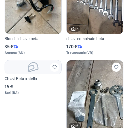
2
Blocchi chiave beta
chiavi combinate beta
35 €
170 €
Ancona
(
AN
)
Trevenzuolo
(
VR
)
Chiavi Beta a stella
15 €
Bari
(
BA
)
6