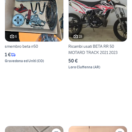
6
19
smembro beta rr50
Ricambi usati BETA RR 50
MOTARD TRACK 2021 2023
1 €
50 €
Gravedona ed Uniti
(
CO
)
Loro Ciuffenna
(
AR
)