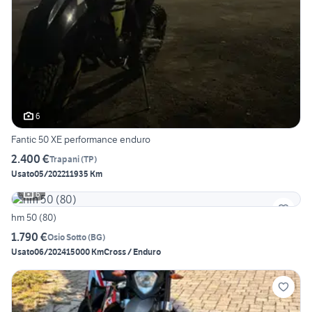
6
Fantic 50 XE performance enduro
2.400 €
Trapani
(
TP
)
Usato
05/2022
11935 Km
6
hm 50 (80)
1.790 €
Osio Sotto
(
BG
)
Usato
06/2024
15000 Km
Cross / Enduro