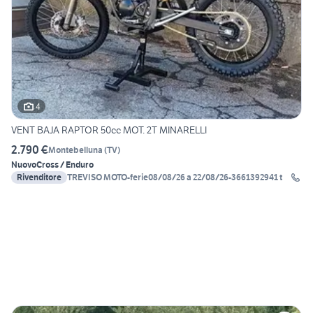
4
VENT BAJA RAPTOR 50cc MOT. 2T MINARELLI
2.790 €
Montebelluna
(
TV
)
Nuovo
Cross / Enduro
Rivenditore
TREVISO MOTO-ferie08/08/26 a 22/08/26-3661392941 t