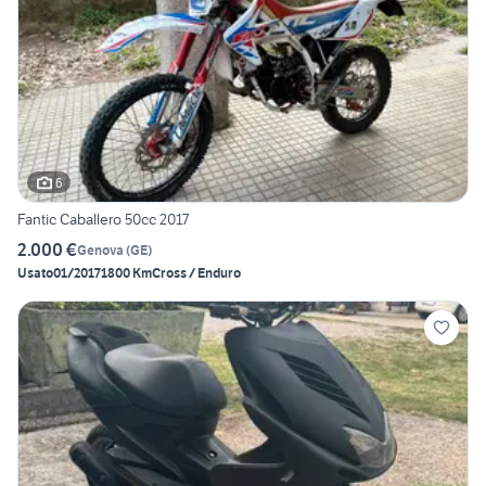
6
Fantic Caballero 50cc 2017
2.000 €
Genova
(
GE
)
Usato
01/2017
1800 Km
Cross / Enduro