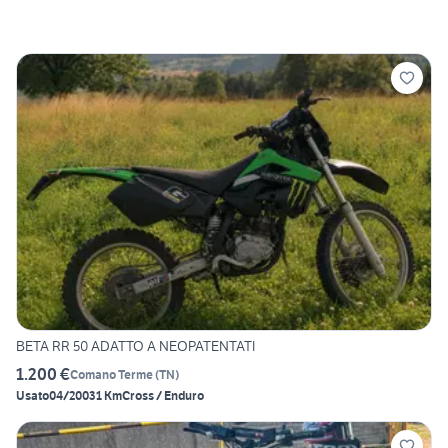
BETA RR 50 ADATTO A NEOPATENTATI
1.200 €
Comano Terme
(
TN
)
Usato
04/2003
1 Km
Cross / Enduro