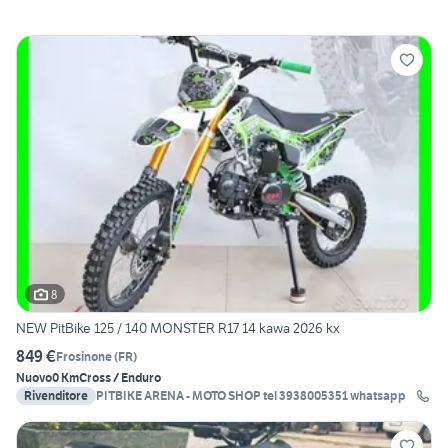
8
NEW PitBike 125 / 140 MONSTER R17 14 kawa 2026 kx
849 €
Frosinone
(
FR
)
Nuovo
0 Km
Cross / Enduro
Rivenditore
PITBIKE ARENA - MOTO SHOP tel 3938005351 whatsapp