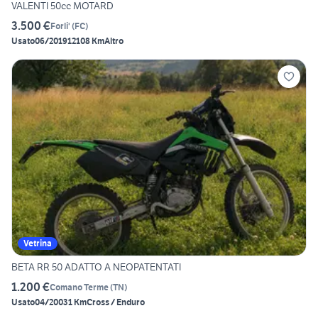
VALENTI 50cc MOTARD
3.500 €
Forli'
(
FC
)
Usato
06/2019
12108 Km
Altro
Vetrina
BETA RR 50 ADATTO A NEOPATENTATI
1.200 €
Comano Terme
(
TN
)
Usato
04/2003
1 Km
Cross / Enduro