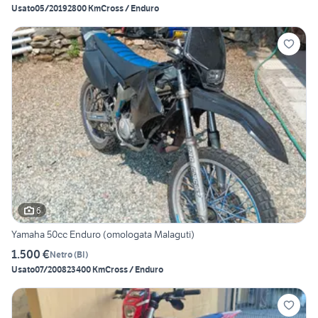
Usato
05/2019
2800 Km
Cross / Enduro
6
Yamaha 50cc Enduro (omologata Malaguti)
1.500 €
Netro
(
BI
)
Usato
07/2008
23400 Km
Cross / Enduro