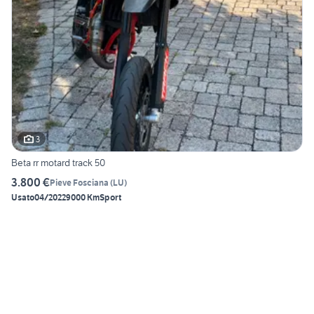
3
Beta rr motard track 50
3.800 €
Pieve Fosciana
(
LU
)
Usato
04/2022
9000 Km
Sport