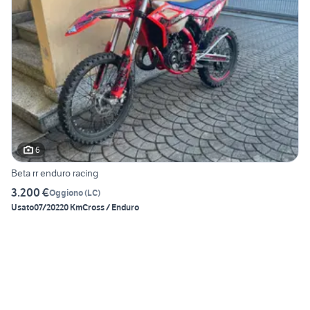
6
Beta rr enduro racing
3.200 €
Oggiono
(
LC
)
Usato
07/2022
0 Km
Cross / Enduro