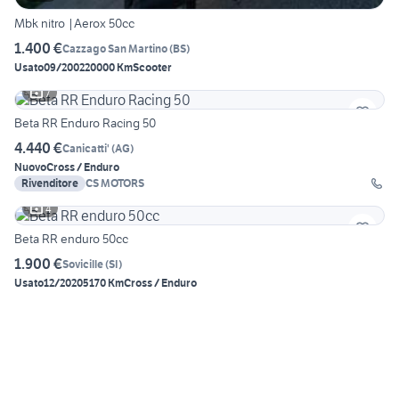
Mbk nitro |Aerox 50cc
1.400 €
Cazzago San Martino
(
BS
)
Usato
09/2002
20000 Km
Scooter
7
Beta RR Enduro Racing 50
4.440 €
Canicatti'
(
AG
)
Nuovo
Cross / Enduro
Rivenditore
CS MOTORS
4
Beta RR enduro 50cc
1.900 €
Sovicille
(
SI
)
Usato
12/2020
5170 Km
Cross / Enduro