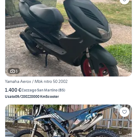
6
Yamaha Aerox / Mbk nitro 50 2002
1.400 €
Cazzago San Martino
(
BS
)
Usato
09/2002
20000 Km
Scooter