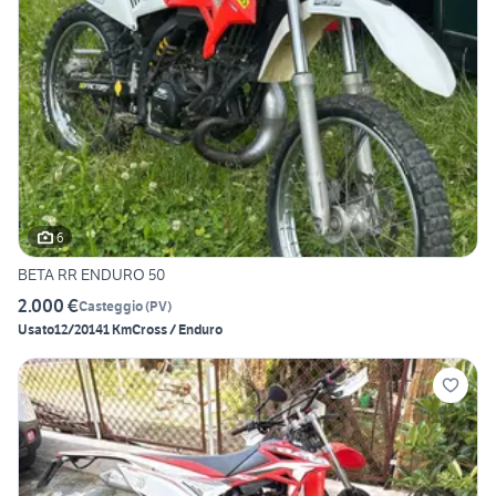
6
BETA RR ENDURO 50
2.000 €
Casteggio
(
PV
)
Usato
12/2014
1 Km
Cross / Enduro