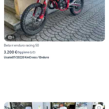
6
Beta rr enduro racing 50
3.200 €
Oggiono
(
LC
)
Usato
07/2022
0 Km
Cross / Enduro