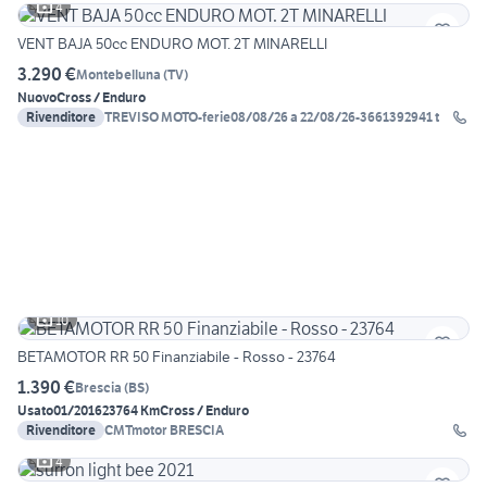
4
VENT BAJA 50cc ENDURO MOT. 2T MINARELLI
3.290 €
Montebelluna
(
TV
)
Nuovo
Cross / Enduro
Rivenditore
TREVISO MOTO-ferie08/08/26 a 22/08/26-3661392941 t
10
BETAMOTOR RR 50 Finanziabile - Rosso - 23764
1.390 €
Brescia
(
BS
)
Usato
01/2016
23764 Km
Cross / Enduro
Rivenditore
CMTmotor BRESCIA
4