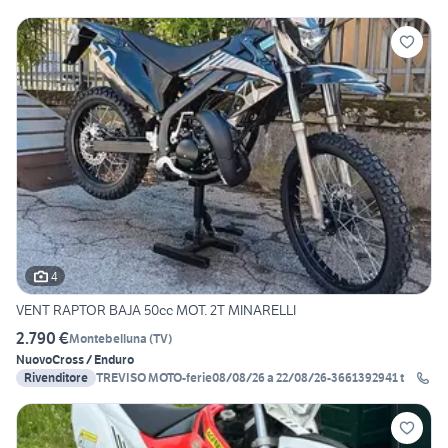
4
VENT RAPTOR BAJA 50cc MOT. 2T MINARELLI
2.790 €
Montebelluna
(
TV
)
Nuovo
Cross / Enduro
Rivenditore
TREVISO MOTO-ferie08/08/26 a 22/08/26-3661392941 t