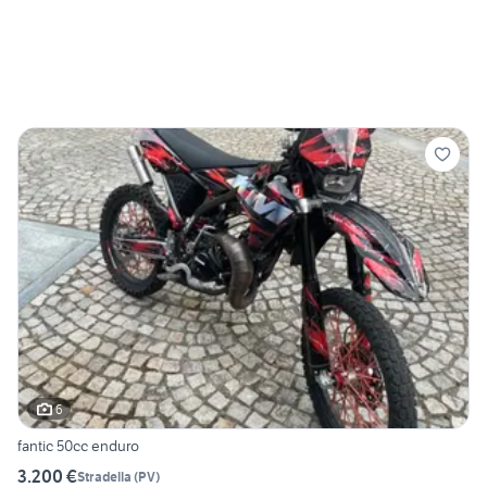
6
fantic 50cc enduro
3.200 €
Stradella
(
PV
)