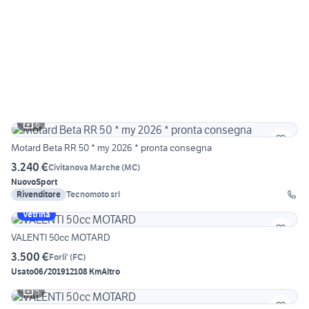
6
Motard Beta RR 50 * my 2026 * pronta consegna
3.240 €
Civitanova Marche
(
MC
)
Nuovo
Sport
Rivenditore
Tecnomoto srl
Vetrina
VALENTI 50cc MOTARD
3.500 €
Forli'
(
FC
)
Usato
06/2019
12108 Km
Altro
5