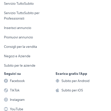
Servizio TuttoSubito
elettronica
per la casa e la
sports e hobby
Servizio TuttoSubito per
persona
Informatica
Animali
Professionisti
Arredamento e
Console e
Accessori per
Casalinghi
Inserisci annuncio
Videogiochi
animali
Elettrodomestici
Promuovi annuncio
Audio/Video
Musica e Film
Giardino e Fai da te
Consigli per la vendita
Fotografia
Libri e Riviste
Abbigliamento e
Negozi e Aziende
Telefonia
Strumenti Musicali
Accessori
Subito per le aziende
Sports
Tutto per i bambini
Seguici su
Scarica gratis l'App
Biciclette
Facebook
Subito per Android
Collezionismo
TikTok
Subito per iOS
Instagram
YouTube