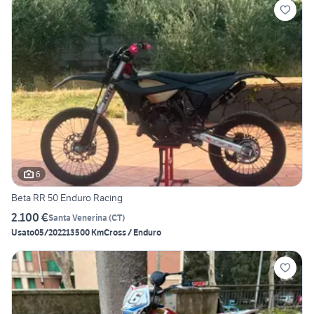
6
Beta RR 50 Enduro Racing
2.100 €
Santa Venerina
(
CT
)
Usato
05/2022
13500 Km
Cross / Enduro