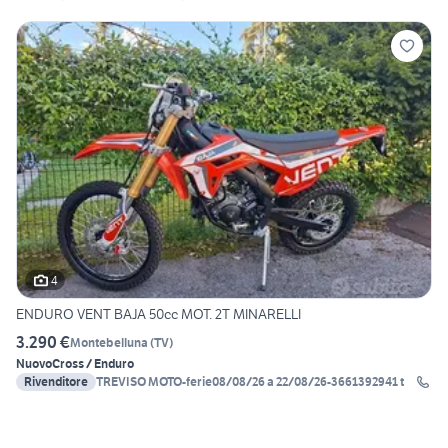
4
ENDURO VENT BAJA 50cc MOT. 2T MINARELLI
3.290 €
Montebelluna
(
TV
)
Nuovo
Cross / Enduro
Rivenditore
TREVISO MOTO-ferie08/08/26 a 22/08/26-3661392941 t