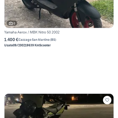
6
Yamaha Aerox / MBK Nitro 50 2002
1.400 €
Cazzago San Martino
(
BS
)
Usato
09/2002
19639 Km
Scooter