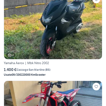
4
Yamaha Aerox | Mbk Nitro 2002
1.400 €
Cazzago San Martino
(
BS
)
Usato
09/2002
20000 Km
Scooter