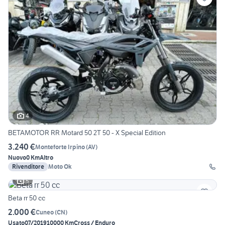
4
BETAMOTOR RR Motard 50 2T 50 - X Special Edition
3.240 €
Monteforte Irpino
(
AV
)
Nuovo
0 Km
Altro
Rivenditore
Moto Ok
5
Beta rr 50 cc
2.000 €
Cuneo
(
CN
)
Usato
07/2019
10000 Km
Cross / Enduro