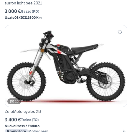
surron light bee 2021
3.000 €
Gazzo
(
PD
)
Usato
06/2021
1900 Km
10
ZeroMotorcycles XB
3.400 €
Torino
(
TO
)
Nuovo
Cross / Enduro
Rivenditore
Motorgreen