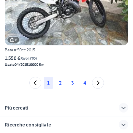
6
Beta rr 50cc 2015
1.550 €
Rivoli
(
TO
)
Usato
04/2015
10000 Km
1
2
3
4
Più cercati
Correlati
Richerche simili
Suggerimenti
Ricerche consigliate
moto usate modica
scrambler 50cc
vespa 50cc