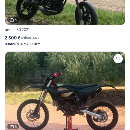
5
beta rr 50 2021
2.800 €
Osimo
(
AN
)
Usato
07/2021
7000 Km
6