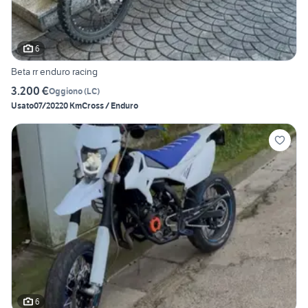
6
Beta rr enduro racing
3.200 €
Oggiono
(
LC
)
Usato
07/2022
0 Km
Cross / Enduro
6