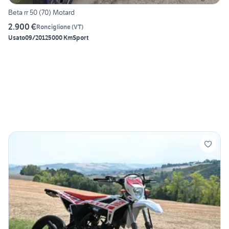
Beta rr 50 (70) Motard
2.900 €
Ronciglione
(
VT
)
Usato
09/2012
5000 Km
Sport