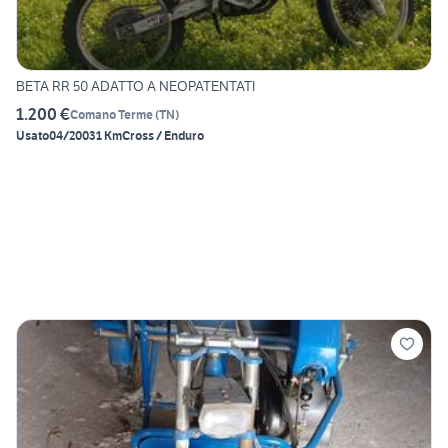
BETA RR 50 ADATTO A NEOPATENTATI
1.200 €
Comano Terme
(
TN
)
Usato
04/2003
1 Km
Cross / Enduro