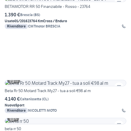
BETAMOTOR RR 50 Finanziabile - Rosso - 23764
1.390 €
Brescia
(
BS
)
Usato
01/2016
23764 Km
Cross / Enduro
Rivenditore
CMTmotor BRESCIA
11
Beta Rr 50 Motard Track My27 - tua a soli €98 al m
4.140 €
Caltanissetta
(
CL
)
Nuovo
Sport
Rivenditore
NICOLETTI MOTO
5
beta rr 50