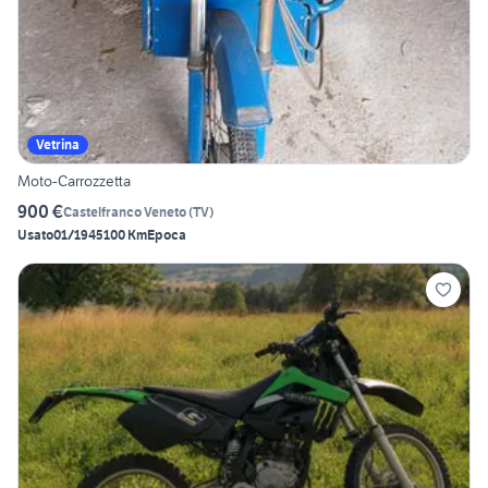
Vetrina
Moto-Carrozzetta
900 €
Castelfranco Veneto
(
TV
)
Usato
01/1945
100 Km
Epoca