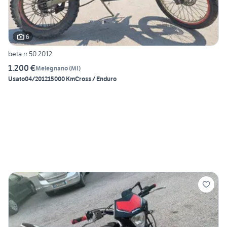
6
beta rr 50 2012
1.200 €
Melegnano
(
MI
)
Usato
04/2012
15000 Km
Cross / Enduro