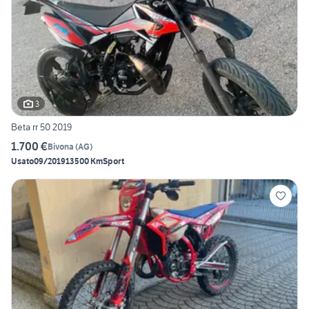
3
Beta rr 50 2019
1.700 €
Bivona
(
AG
)
Usato
09/2019
13500 Km
Sport