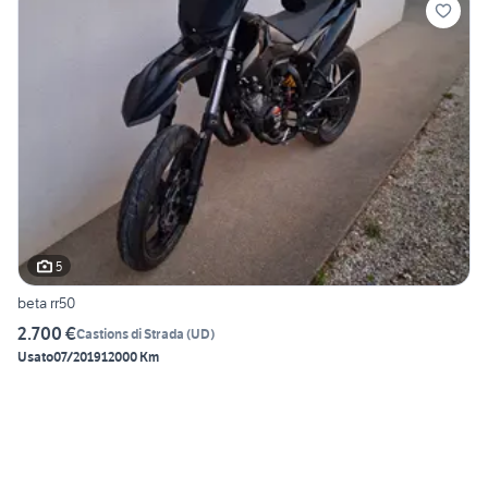
5
beta rr50
2.700 €
Castions di Strada
(
UD
)
Usato
07/2019
12000 Km