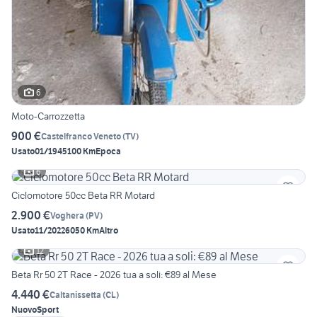
6
Moto-Carrozzetta
900 €
Castelfranco Veneto
(
TV
)
Usato
01/1945
100 Km
Epoca
6
Ciclomotore 50cc Beta RR Motard
2.900 €
Voghera
(
PV
)
Usato
11/2022
6050 Km
Altro
12
Beta Rr 50 2T Race - 2026 tua a soli: €89 al Mese
4.440 €
Caltanissetta
(
CL
)
Nuovo
Sport