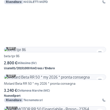
Rivenditore
NICOLETTI MOTO
6
beta tpr 86
2.800 €
Millesimo
(
SV
)
Usato
01/2015
1000 Km
Cross / Enduro
6
Motard Beta RR 50 * my 2026 * pronta consegna
3.240 €
Civitanova Marche
(
MC
)
Nuovo
Sport
Rivenditore
Tecnomoto srl
10