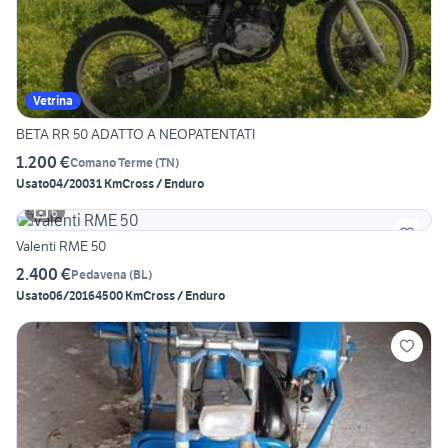
Vetrina
BETA RR 50 ADATTO A NEOPATENTATI
1.200 €
Comano Terme
(
TN
)
Usato
04/2003
1 Km
Cross / Enduro
6
Valenti RME 50
2.400 €
Pedavena
(
BL
)
Usato
06/2016
4500 Km
Cross / Enduro