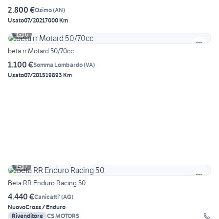
2.800 €
Osimo
(
AN
)
Usato
07/2021
7000 Km
6
beta rr Motard 50/70cc
1.100 €
Somma Lombardo
(
VA
)
Usato
07/2015
19893 Km
7
Beta RR Enduro Racing 50
4.440 €
Canicatti'
(
AG
)
Nuovo
Cross / Enduro
Rivenditore
CS MOTORS