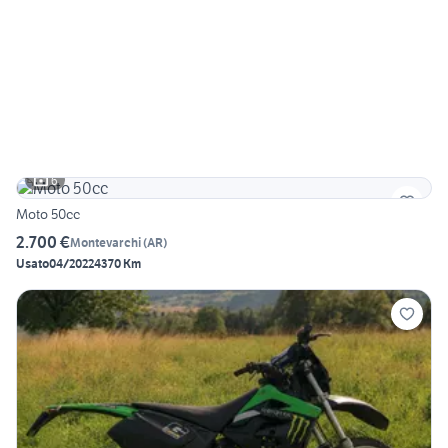
6
Moto 50cc
2.700 €
Montevarchi
(
AR
)
Usato
04/2022
4370 Km