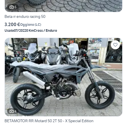
6
Beta rr enduro racing 50
3.200 €
Oggiono
(
LC
)
Usato
07/2022
0 Km
Cross / Enduro
4
BETAMOTOR RR Motard 50 2T 50 - X Special Edition