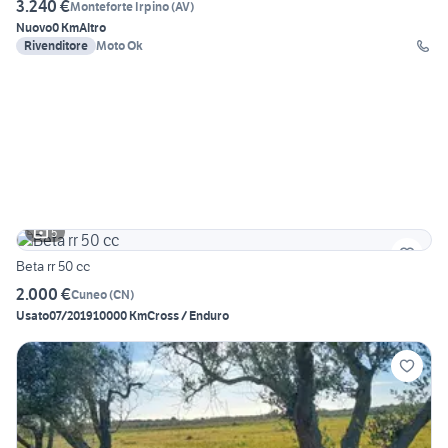
3.240 €
Monteforte Irpino
(
AV
)
Nuovo
0 Km
Altro
Rivenditore
Moto Ok
5
Beta rr 50 cc
2.000 €
Cuneo
(
CN
)
Usato
07/2019
10000 Km
Cross / Enduro