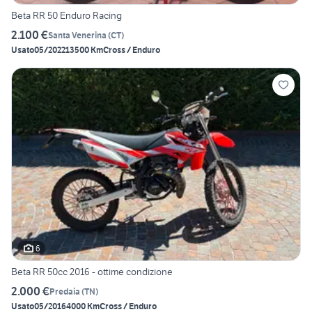
Beta RR 50 Enduro Racing
2.100 €
Santa Venerina
(
CT
)
Usato
05/2022
13500 Km
Cross / Enduro
6
Beta RR 50cc 2016 - ottime condizione
2.000 €
Predaia
(
TN
)
Usato
05/2016
4000 Km
Cross / Enduro