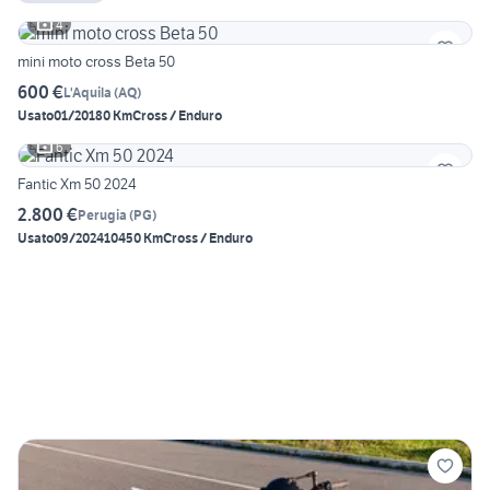
4
mini moto cross Beta 50
600 €
L'Aquila
(
AQ
)
Usato
01/2018
0 Km
Cross / Enduro
6
Fantic Xm 50 2024
2.800 €
Perugia
(
PG
)
Usato
09/2024
10450 Km
Cross / Enduro