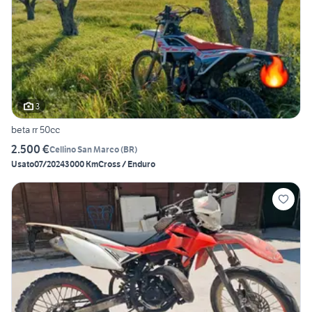
3
beta rr 50cc
2.500 €
Cellino San Marco
(
BR
)
Usato
07/2024
3000 Km
Cross / Enduro