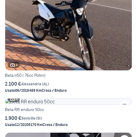
4
Beta rr50 ( 76cc Polini)
2.100 €
Alessandria
(
AL
)
Usato
06/2018
489 Km
Cross / Enduro
4
Beta RR enduro 50cc
1.900 €
Sovicille
(
SI
)
Usato
12/2020
5170 Km
Cross / Enduro