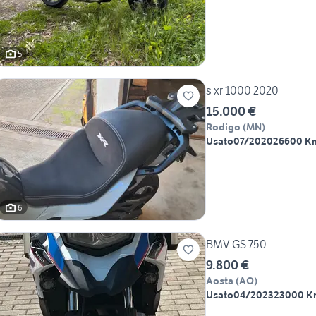
5
s xr 1000 2020
15.000 €
Rodigo
(
MN
)
Usato
07/2020
26600 K
6
BMV GS 750
9.800 €
Aosta
(
AO
)
Usato
04/2023
23000 K