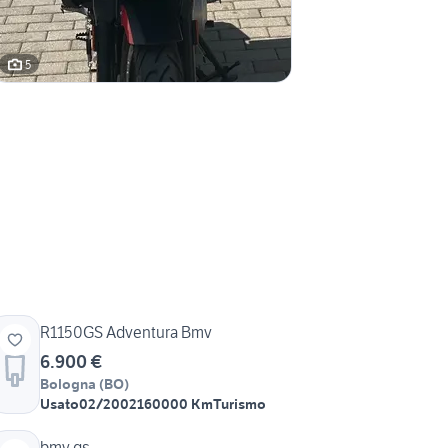
5
R1150GS Adventura Bmv
6.900 €
Bologna
(
BO
)
Usato
02/2002
160000 Km
Turismo
bmv gs