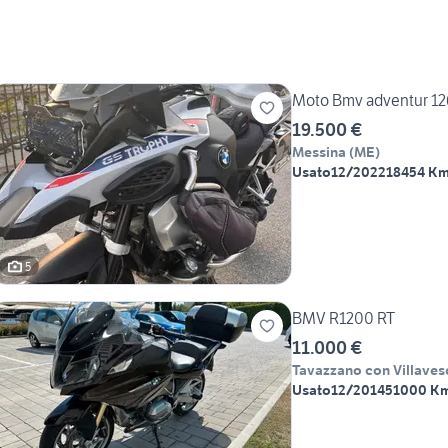
Moto Bmv adventur 1
19.500 €
Messina
(
ME
)
Usato
12/2022
18454 K
5
BMV R1200 RT
11.000 €
Tavazzano con Villaves
Usato
12/2014
51000 K