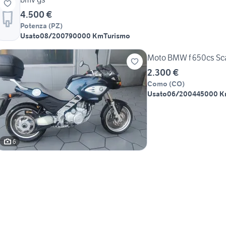
4.500 €
Potenza
(
PZ
)
Usato
08/2007
90000 Km
Turismo
Moto BMW f 650cs Sc
2.300 €
Como
(
CO
)
Usato
06/2004
45000 
6