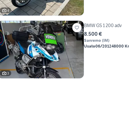
4
BMW GS 1 200 adv
8.500 €
Sanremo
(
IM
)
Usato
06/2012
48000 K
3