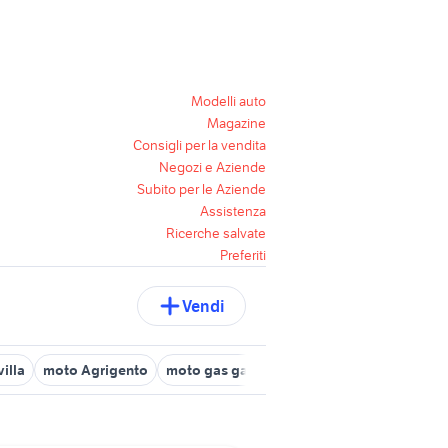
Modelli auto
Magazine
Consigli per la vendita
Negozi e Aziende
Subito per le Aziende
Assistenza
Ricerche salvate
Preferiti
Vendi
illa
moto Agrigento
moto gas gas
moto BMW R 1150 R
mot