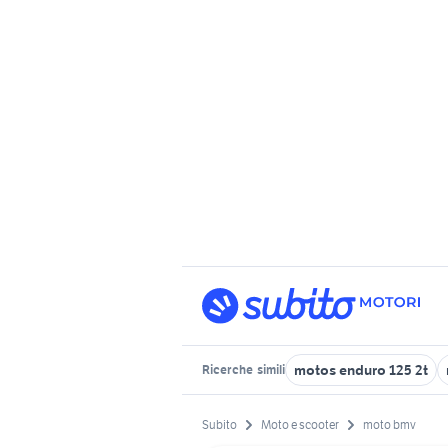
motos enduro 125 2t
Ricerche
simili
Subito
Moto e scooter
moto bmv