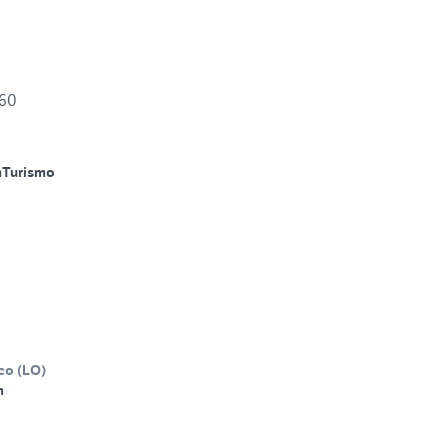
260
m
Turismo
co
(
LO
)
m