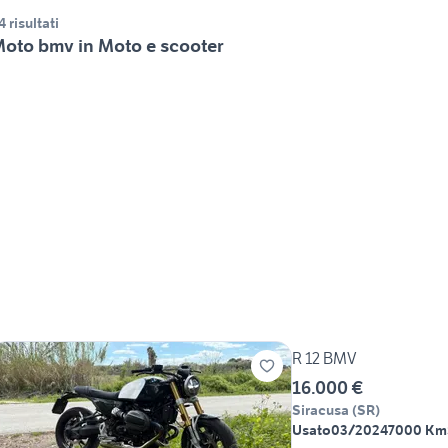
4 risultati
oto bmv in Moto e scooter
R 12 BMV
16.000 €
Siracusa
(
SR
)
Usato
03/2024
7000 Km