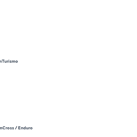
m
Turismo
m
Cross / Enduro