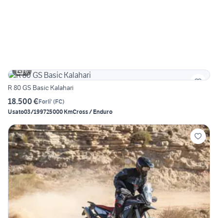
6
R 80 GS Basic Kalahari
18.500 €
Forli'
(
FC
)
Usato
03/1997
25000 Km
Cross / Enduro