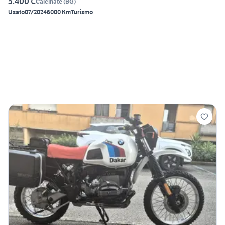
5.400 €
Calcinate
(
BG
)
Usato
07/2024
6000 Km
Turismo