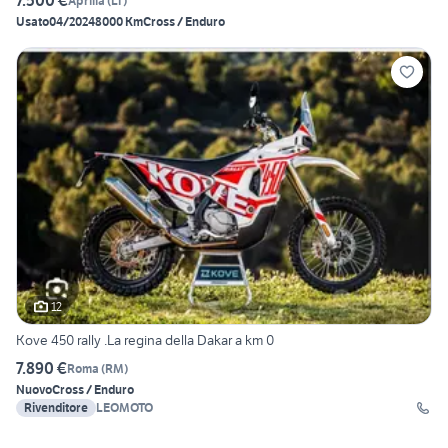
7.500 €
Aprilia
(
LT
)
Usato
04/2024
8000 Km
Cross / Enduro
12
Kove 450 rally .La regina della Dakar a km 0
7.890 €
Roma
(
RM
)
Nuovo
Cross / Enduro
Rivenditore
LEOMOTO