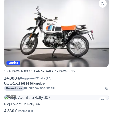
Vetrina
1986 BMW R 80 GS PARIS-DAKAR - BMW00158
24.000 €
Reggio nell'Emilia
(
RE
)
Usato
01/1986
39640 Km
Altro
Rivenditore
RUOTE DA SOGNO SRL
9
Rieju Aventura Rally 307
4.830 €
Cecina
(
LI
)