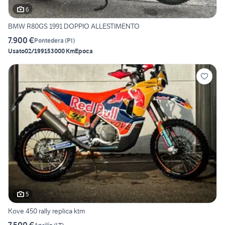
6
BMW R80GS 1991 DOPPIO ALLESTIMENTO
7.900 €
Pontedera
(
PI
)
Usato
02/1991
53000 Km
Epoca
5
Kove 450 rally replica ktm