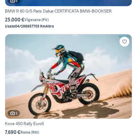
6
BMW R 80 G/S Paris Dakar CERTIFICATA BMW-BOOKSER
25.000 €
Vigevano
(
PV
)
Usato
04/1986
57703 Km
Altro
5
Kove 450 Rally Euro5
7.690 €
Roma
(
RM
)