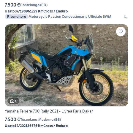
7.500 €
Pontelongo
(
PD
)
Usato
07/1989
61229 Km
Cross / Enduro
Rivenditore
Motorcycle Passion Concessionaria Ufficiale SWM
6
Yamaha Tenere 700 Rally 2021 - Livrea Paris Dakar
7.500 €
Toscolano-Maderno
(
BS
)
Usato
12/2021
36676 Km
Cross / Enduro