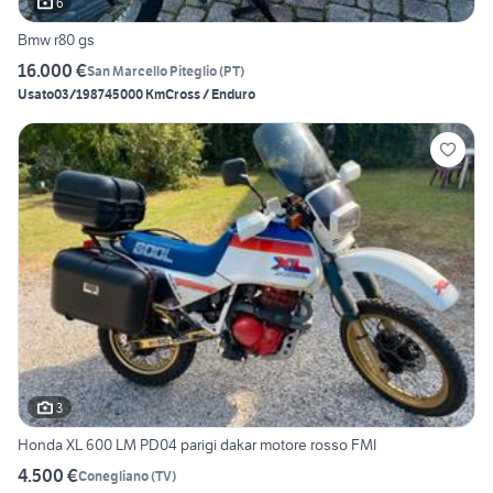
6
Bmw r80 gs
16.000 €
San Marcello Piteglio
(
PT
)
Usato
03/1987
45000 Km
Cross / Enduro
3
Honda XL 600 LM PD04 parigi dakar motore rosso FMI
4.500 €
Conegliano
(
TV
)