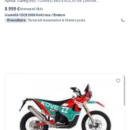
Aprilia Tuareg 660 TUAREG 660 EVOCATIVE DAKAR...
8.999 €
Monopoli
(
BA
)
Usato
03/2025
2000 Km
Cross / Enduro
Rivenditore
Tartarelli Automotive & Motorcycles