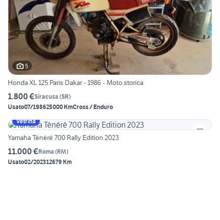
5
Honda XL 125 Paris Dakar - 1986 - Moto storica
1.800 €
Siracusa
(
SR
)
Usato
07/1986
25000 Km
Cross / Enduro
Vetrina
Yamaha Ténéré 700 Rally Edition 2023
11.000 €
Roma
(
RM
)
Usato
02/2023
12679 Km