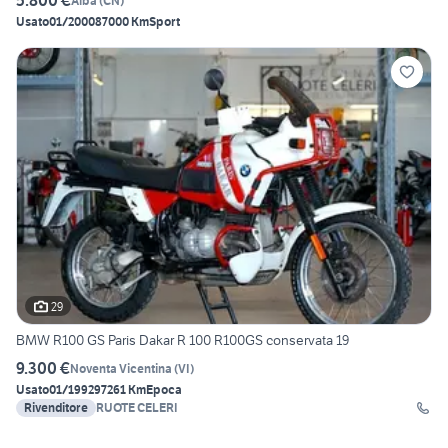
5.800 €
Alba
(
CN
)
Usato
01/2000
87000 Km
Sport
29
BMW R100 GS Paris Dakar R 100 R100GS conservata 19
9.300 €
Noventa Vicentina
(
VI
)
Usato
01/1992
97261 Km
Epoca
Rivenditore
RUOTE CELERI