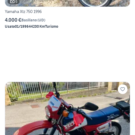
6
Yamaha Xtz 750 1996
4.000 €
Basiliano
(
UD
)
Usato
01/1996
44200 Km
Turismo