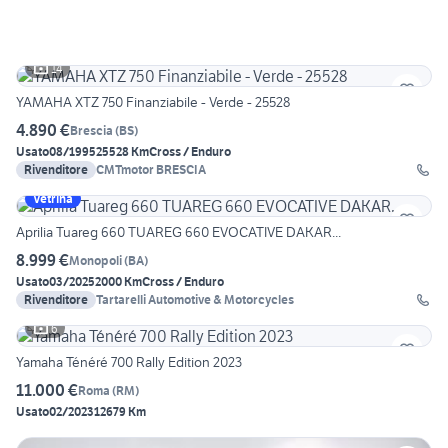
14
YAMAHA XTZ 750 Finanziabile - Verde - 25528
4.890 €
Brescia
(
BS
)
Usato
08/1995
25528 Km
Cross / Enduro
Rivenditore
CMTmotor BRESCIA
Vetrina
Aprilia Tuareg 660 TUAREG 660 EVOCATIVE DAKAR...
8.999 €
Monopoli
(
BA
)
Usato
03/2025
2000 Km
Cross / Enduro
Rivenditore
Tartarelli Automotive & Motorcycles
6
Yamaha Ténéré 700 Rally Edition 2023
11.000 €
Roma
(
RM
)
Usato
02/2023
12679 Km