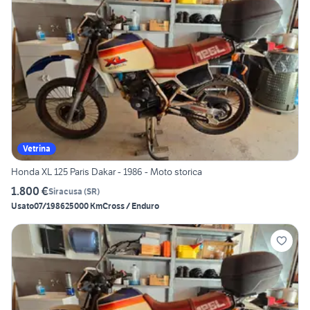
Vetrina
Honda XL 125 Paris Dakar - 1986 - Moto storica
1.800 €
Siracusa
(
SR
)
Usato
07/1986
25000 Km
Cross / Enduro