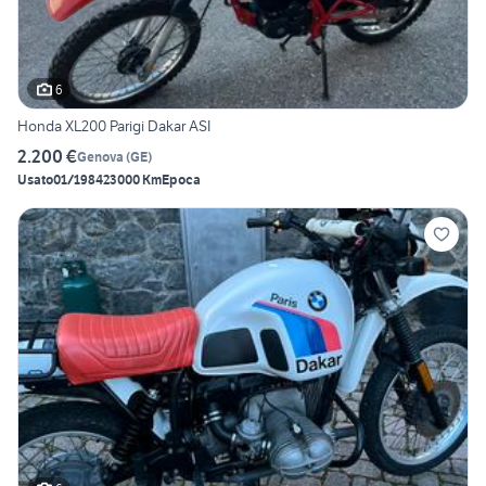
6
Honda XL200 Parigi Dakar ASI
2.200 €
Genova
(
GE
)
Usato
01/1984
23000 Km
Epoca