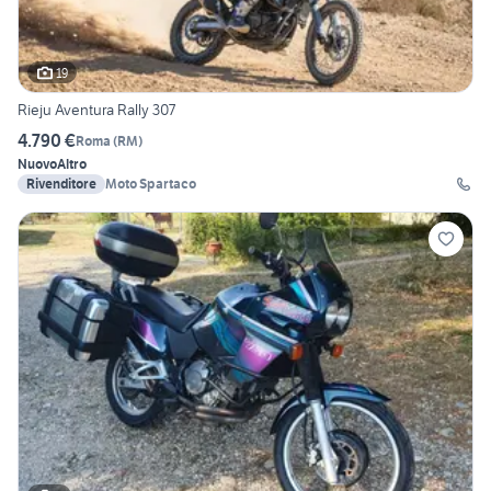
19
Rieju Aventura Rally 307
4.790 €
Roma
(
RM
)
Nuovo
Altro
Rivenditore
Moto Spartaco