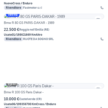
Nuovo
Cross / Enduro
Rivenditore
Fastmotor s.r.l
Vetrina
Bmw R 80 GS PARIS-DAKAR - 1989
22.500 €
Reggio nell'Emilia
(
RE
)
Usato
01/1986
21669 Km
Altro
Rivenditore
RUOTE DA SOGNO SRL
30
Bmw R 100 GS Paris Dakar -
10.000 €
Castelverde
(
CR
)
Usato
06/1993
56700 Km
Cross / Enduro