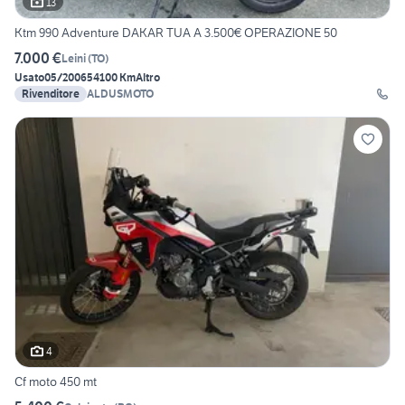
13
Ktm 990 Adventure DAKAR TUA A 3.500€ OPERAZIONE 50
7.000 €
Leini
(
TO
)
Usato
05/2006
54100 Km
Altro
Rivenditore
ALDUSMOTO
4
Cf moto 450 mt