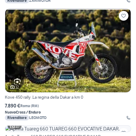
Rivenditore
ZANIMOTOR
12
Kove 450 rally .La regina della Dakar a km 0
7.890 €
Roma
(
RM
)
Nuovo
Cross / Enduro
Rivenditore
LEOMOTO
10