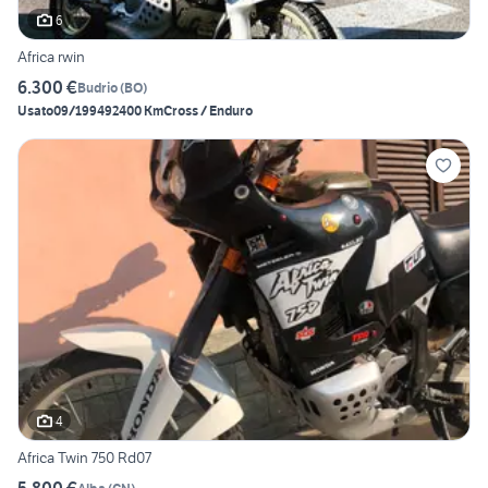
6
Africa rwin
6.300 €
Budrio
(
BO
)
Usato
09/1994
92400 Km
Cross / Enduro
4
Africa Twin 750 Rd07