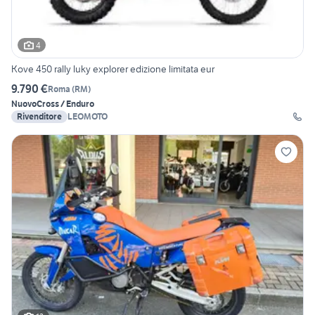
4
Kove 450 rally luky explorer edizione limitata eur
9.790 €
Roma
(
RM
)
Nuovo
Cross / Enduro
Rivenditore
LEOMOTO