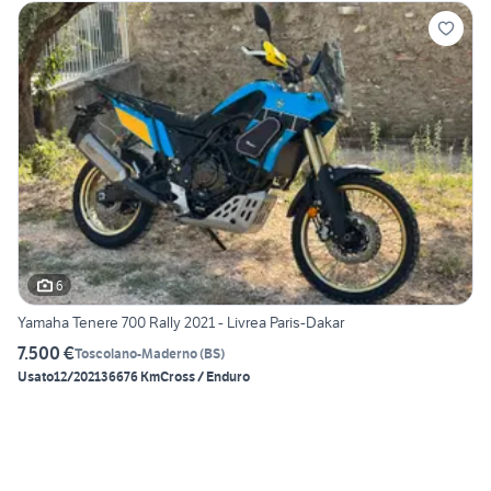
6
Yamaha Tenere 700 Rally 2021 - Livrea Paris-Dakar
7.500 €
Toscolano-Maderno
(
BS
)
Usato
12/2021
36676 Km
Cross / Enduro