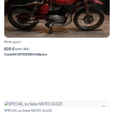
Moto guzzi
600 €
Alme'
(
BG
)
Usato
04/1970
25000 Km
Epoca
SPECIAL su base MOTO GUZZI