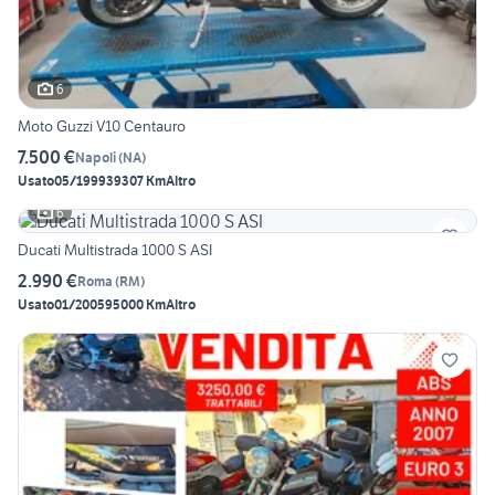
6
Moto Guzzi V10 Centauro
7.500 €
Napoli
(
NA
)
Usato
05/1999
39307 Km
Altro
6
Ducati Multistrada 1000 S ASI
2.990 €
Roma
(
RM
)
Usato
01/2005
95000 Km
Altro