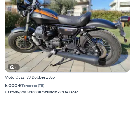
6
Moto Guzzi V9 Bobber 2016
6.000 €
Tortoreto
(
TE
)
Usato
06/2016
11000 Km
Custom / Café racer