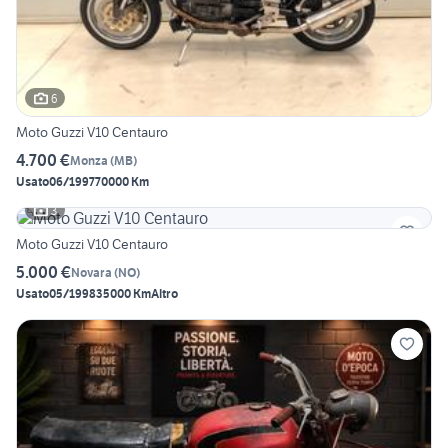
6
Moto Guzzi V10 Centauro
4.700 €
Monza
(
MB
)
Usato
06/1997
70000 Km
3
Moto Guzzi V10 Centauro
5.000 €
Novara
(
NO
)
Usato
05/1998
35000 Km
Altro