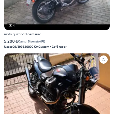
4
moto guzzi v10 centauro
5.200 €
Campi Bisenzio
(
FI
)
Usato
06/1998
30000 Km
Custom / Café racer