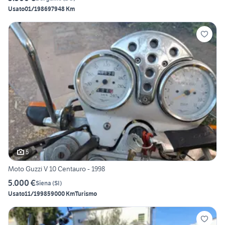
Usato
01/1986
97948 Km
5
Moto Guzzi V 10 Centauro - 1998
5.000 €
Siena
(
SI
)
Usato
11/1998
59000 Km
Turismo