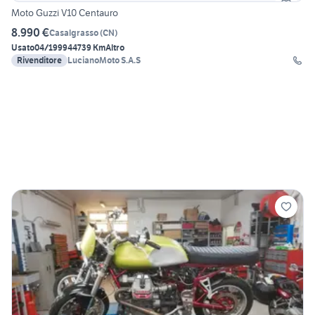
Moto Guzzi V10 Centauro
8.990 €
Casalgrasso
(
CN
)
Usato
04/1999
44739 Km
Altro
Rivenditore
LucianoMoto S.A.S