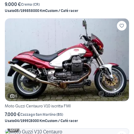
9.000 €
Crema
(
CR
)
Usato
05/1998
58000 Km
Custom / Café racer
6
Moto Guzzi Centauro V10 iscritta FMI
7.000 €
Cazzago San Martino
(
BS
)
Usato
04/1999
28000 Km
Custom / Café racer
9