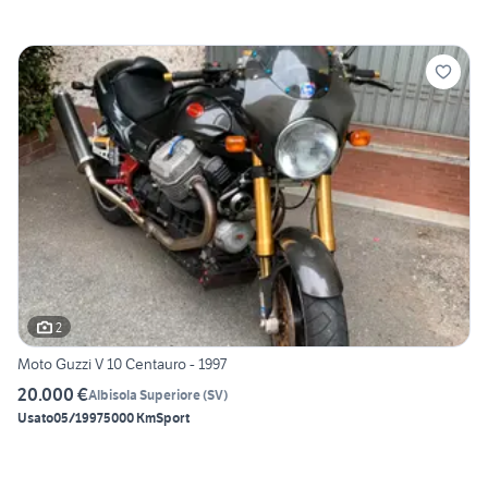
2
Moto Guzzi V 10 Centauro - 1997
20.000 €
Albisola Superiore
(
SV
)
Usato
05/1997
5000 Km
Sport