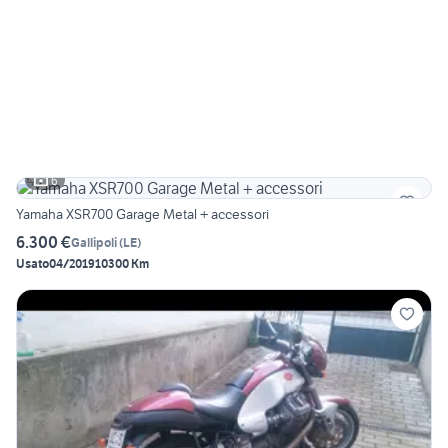
6
Yamaha XSR700 Garage Metal + accessori
6.300 €
Gallipoli
(
LE
)
Usato
04/2019
10300 Km