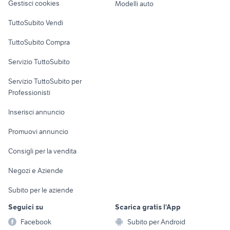
Gestisci cookies
Modelli auto
Case vacanza
TuttoSubito Vendi
Uffici e Locali
TuttoSubito Compra
commerciali
Servizio TuttoSubito
elettronica
per la casa e la
sports e hobby
Servizio TuttoSubito per
persona
Informatica
Animali
Professionisti
Arredamento e
Console e
Accessori per
Casalinghi
Inserisci annuncio
Videogiochi
animali
Elettrodomestici
Promuovi annuncio
Audio/Video
Musica e Film
Giardino e Fai da te
Consigli per la vendita
Fotografia
Libri e Riviste
Abbigliamento e
Negozi e Aziende
Telefonia
Strumenti Musicali
Accessori
Subito per le aziende
Sports
Tutto per i bambini
Seguici su
Scarica gratis l'App
Biciclette
Facebook
Subito per Android