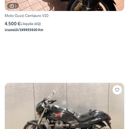
3
Moto Guzzi Centauro V10
4.500 €
L'Aquila
(
AQ
)
Usato
10/1999
55600 Km