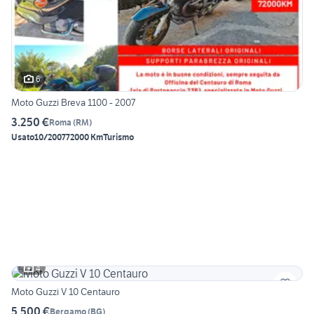
6
Moto Guzzi Breva 1100 - 2007
3.250 €
Roma
(
RM
)
Usato
10/2007
72000 Km
Turismo
4
Moto Guzzi V 10 Centauro
5.500 €
Bergamo
(
BG
)