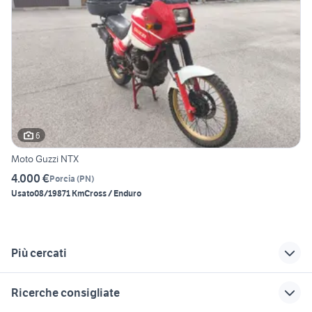
6
Moto Guzzi NTX
4.000 €
Porcia
(
PN
)
Usato
08/1987
1 Km
Cross / Enduro
Più cercati
Correlati
Richerche simili
Suggerimenti
Ricerche consigliate
coaster 650
moto guzzi bobber
moto Suzuki GR 650