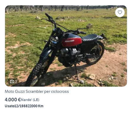
3
Moto Guzzi Scrambler per ciclocross
4.000 €
Nardo'
(
LE
)
Usato
12/1988
22000 Km