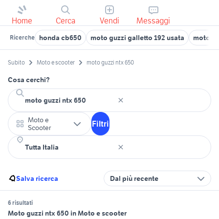
Home
Cerca
Vendi
Messaggi
honda cb650
moto guzzi galletto 192 usata
moto gu
Ricerche
Subito
Moto e scooter
moto guzzi ntx 650
Cosa cerchi?
Moto e
Filtri
Scooter
Salva ricerca
Dal più recente
6 risultati
Moto guzzi ntx 650 in Moto e scooter