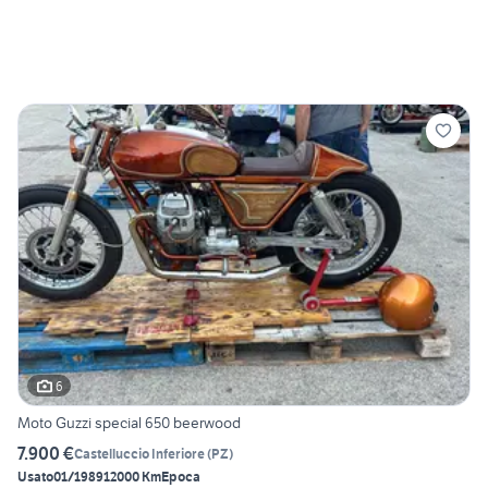
6
Moto Guzzi special 650 beerwood
7.900 €
Castelluccio Inferiore
(
PZ
)
Usato
01/1989
12000 Km
Epoca