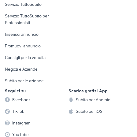
Servizio TuttoSubito
elettronica
per la casa e la
sports e hobby
Servizio TuttoSubito per
persona
Informatica
Animali
Professionisti
Arredamento e
Console e
Accessori per
Casalinghi
Inserisci annuncio
Videogiochi
animali
Elettrodomestici
Promuovi annuncio
Audio/Video
Musica e Film
Giardino e Fai da te
Consigli per la vendita
Fotografia
Libri e Riviste
Abbigliamento e
Negozi e Aziende
Telefonia
Strumenti Musicali
Accessori
Subito per le aziende
Sports
Tutto per i bambini
Seguici su
Scarica gratis l'App
Biciclette
Facebook
Subito per Android
Collezionismo
TikTok
Subito per iOS
Instagram
YouTube