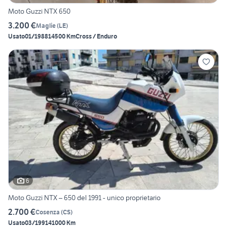
Moto Guzzi NTX 650
3.200 €
Maglie
(
LE
)
Usato
01/1988
14500 Km
Cross / Enduro
6
Moto Guzzi NTX – 650 del 1991 - unico proprietario
2.700 €
Cosenza
(
CS
)
Usato
03/1991
41000 Km