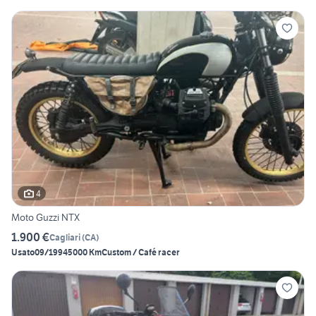
4
Moto Guzzi NTX
1.900 €
Cagliari
(
CA
)
Usato
09/1994
5000 Km
Custom / Café racer