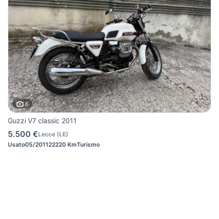
6
Guzzi V7 classic 2011
5.500 €
Lecce
(
LE
)
Usato
05/2011
22220 Km
Turismo