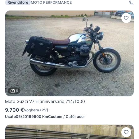
Rivenditore
MOTO PERFORMANCE
6
Moto Guzzi V7 iii anniversario 714/1000
9.700 €
Voghera
(
PV
)
Usato
05/2019
9900 Km
Custom / Café racer