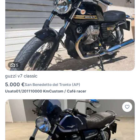
5
guzzi v7 classic
5.000 €
San Benedetto del Tronto
(
AP
)
Usato
01/2011
10000 Km
Custom / Café racer