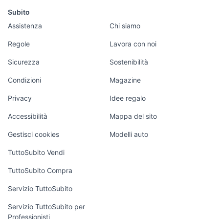
lml star 200
quad tgb usato
motori
immobili
lavoro e servizi
custom
v7
ducati multistrada
Subito
tm 300 2t
vespa 90 ss
moto da strada
guzzi v7 cafe
usata
Auto
Appartamenti
Offerte di lavoro
Assistenza
Chi siamo
accessori moto
ktm 690 usato
rieju mrt 50
moto Sardegna
naked 125
Accessori Auto
Camere/Posti letto
Servizi
portatarga moto
moto guzzi v7 iii
yamaha x-max
yamaha mt 09 sport tracker
Regole
Lavora con noi
ktm 990 accessori moto
guzzi v7
400
usata
cupolino guzzi v7
Moto e Scooter
Ville singole e a
Candidati in cerca
Sicurezza
Sostenibilità
moto guzzi v7 iii
accessori moto
schiera
di lavoro
moto usate calusco d'adda
beta eikon 150
rough
Accessori Moto
Condizioni
Magazine
accessori t max 2006
mt 125 nera
Terreni e rustici
Attrezzature di
moto guzzi v7 700
Nautica
lavoro
accessori moto
vespa pk xl plurimatic
Privacy
Idee regalo
ducati monster custom moto
Garage e box
accessori moto
Caravan e Camper
Accessibilità
Mappa del sito
honda sfx
honda nc700s moto
Loft, mansarde e
Veicoli commerciali
altro
Gestisci cookies
Modelli auto
Case vacanza
TuttoSubito Vendi
Uffici e Locali
TuttoSubito Compra
commerciali
Servizio TuttoSubito
elettronica
per la casa e la
sports e hobby
Servizio TuttoSubito per
persona
Professionisti