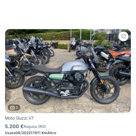
3
Moto Guzzi V7
5.200 €
Ragusa
(
RG
)
Usato
06/2022
17911 Km
Altro