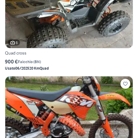
6
Quad cross
900 €
Faicchio
(
BN
)
Usato
06/2025
20 Km
Quad