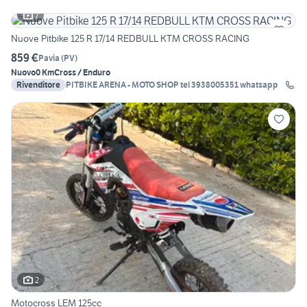
7
Nuove Pitbike 125 R 17/14 REDBULL KTM CROSS RACING
859 €
Pavia
(
PV
)
Nuovo
0 Km
Cross / Enduro
Rivenditore
PITBIKE ARENA - MOTO SHOP tel 3938005351 whatsapp
2
Motocross LEM 125cc