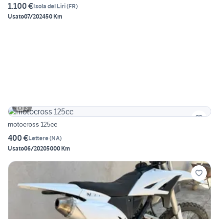
1.100 €
Isola del Liri
(
FR
)
Usato
07/2024
50 Km
3
motocross 125cc
400 €
Lettere
(
NA
)
Usato
06/2020
5000 Km