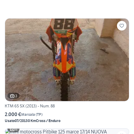
3
KTM 65 SX (2013) - Num. 88
2.000 €
Marsala
(
TP
)
Usato
07/2013
0 Km
Cross / Enduro
6