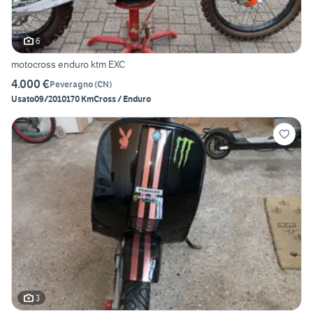
6
motocross enduro ktm EXC
4.000 €
Peveragno
(
CN
)
Usato
09/2010
170 Km
Cross / Enduro
3