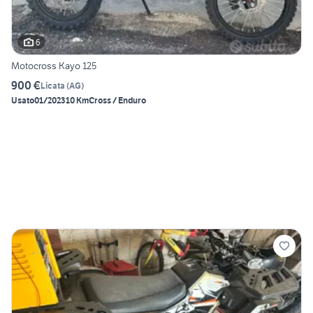
6
Motocross Kayo 125
900 €
Licata
(
AG
)
Usato
01/2023
10 Km
Cross / Enduro