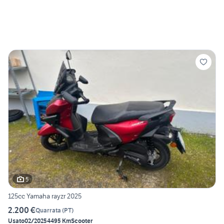
5
125cc Yamaha rayzr 2025
2.200 €
Quarrata
(
PT
)
Usato
02/2025
4495 Km
Scooter