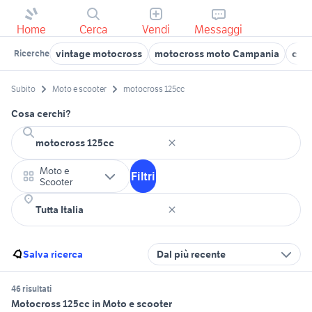
Home
Cerca
Vendi
Messaggi
vintage motocross
motocross moto Campania
cas
Ricerche
Subito
Moto e scooter
motocross 125cc
Cosa cerchi?
Moto e
Filtri
Scooter
Salva ricerca
Dal più recente
46 risultati
Motocross 125cc in Moto e scooter