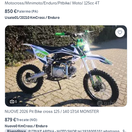
Motocross/Minimoto/Enduro/Pitbike/ Moto/ 125cc 4T
850 €
Palermo
(
PA
)
Usato
01/2021
0 Km
Cross / Enduro
6
NUOVE 2026 Pit Bike cross 125 / 140 17/14 MONSTER
879 €
Trecate
(
NO
)
Nuovo
0 Km
Cross / Enduro
Rivenditore
PITBIKE ARENA - MOTO SHOP tel 3938005351 whatsapp