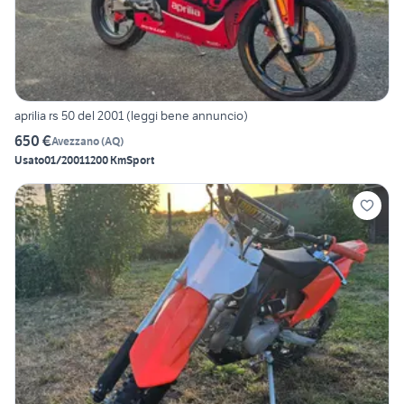
aprilia rs 50 del 2001 (leggi bene annuncio)
650 €
Avezzano
(
AQ
)
Usato
01/2001
1200 Km
Sport