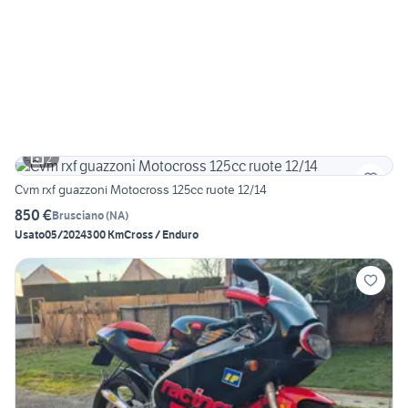
2
Cvm rxf guazzoni Motocross 125cc ruote 12/14
850 €
Brusciano
(
NA
)
Usato
05/2024
300 Km
Cross / Enduro