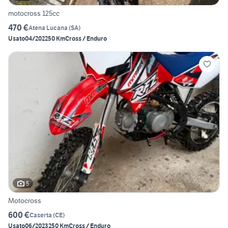
motocross 125cc
470 €
Atena Lucana
(
SA
)
Usato
04/2022
50 Km
Cross / Enduro
5
Motocross
600 €
Caserta
(
CE
)
Usato
06/2023
250 Km
Cross / Enduro