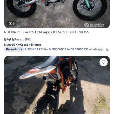
6
NUOVA Pit Bike 125 17/14 repica K.TM REDBULL CROSS
849 €
Pesaro
(
PU
)
Nuovo
0 Km
Cross / Enduro
Rivenditore
PITBIKE ARENA - MOTO SHOP tel 3938005351 whatsapp