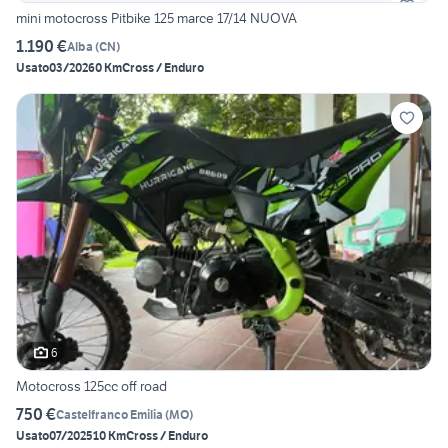
mini motocross Pitbike 125 marce 17/14 NUOVA
1.190 €
Alba
(
CN
)
Usato
03/2026
0 Km
Cross / Enduro
6
Motocross 125cc off road
750 €
Castelfranco Emilia
(
MO
)
Usato
07/2025
10 Km
Cross / Enduro