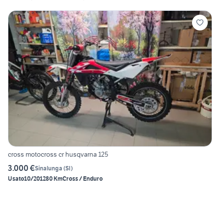
cross motocross cr husqvarna 125
3.000 €
Sinalunga
(
SI
)
Usato
10/2012
80 Km
Cross / Enduro