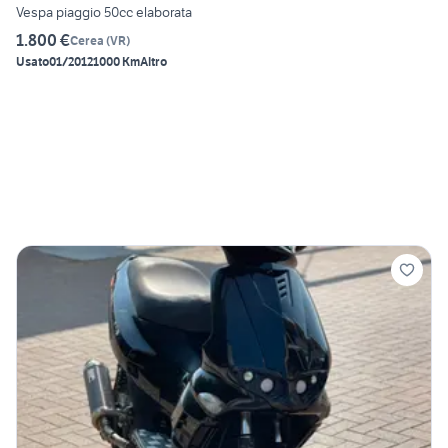
Vespa piaggio 50cc elaborata
1.800 €
Cerea
(
VR
)
Usato
01/2012
1000 Km
Altro