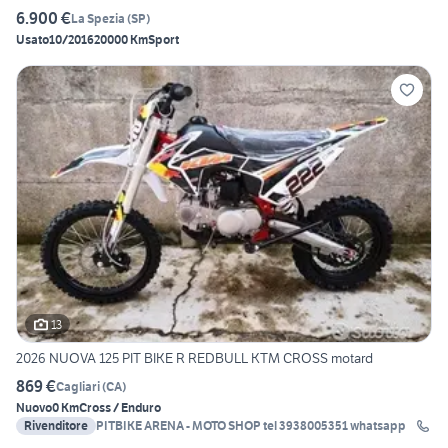
6.900 €
La Spezia
(
SP
)
Usato
10/2016
20000 Km
Sport
13
2026 NUOVA 125 PIT BIKE R REDBULL KTM CROSS motard
869 €
Cagliari
(
CA
)
Nuovo
0 Km
Cross / Enduro
Rivenditore
PITBIKE ARENA - MOTO SHOP tel 3938005351 whatsapp