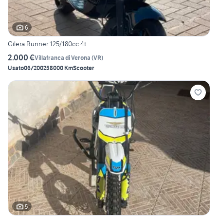
6
Gilera Runner 125/180cc 4t
2.000 €
Villafranca di Verona
(
VR
)
Usato
06/2002
58000 Km
Scooter
5