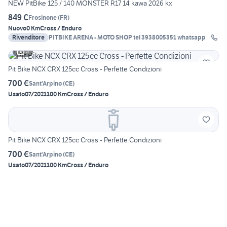
NEW PitBike 125 / 140 MONSTER R17 14 kawa 2026 kx
849 €
Frosinone
(
FR
)
Nuovo
0 Km
Cross / Enduro
Rivenditore
PITBIKE ARENA - MOTO SHOP tel 3938005351 whatsapp
4
Pit Bike NCX CRX 125cc Cross - Perfette Condizioni
700 €
Sant'Arpino
(
CE
)
Usato
07/2021
100 Km
Cross / Enduro
Pit Bike NCX CRX 125cc Cross - Perfette Condizioni
700 €
Sant'Arpino
(
CE
)
Usato
07/2021
100 Km
Cross / Enduro