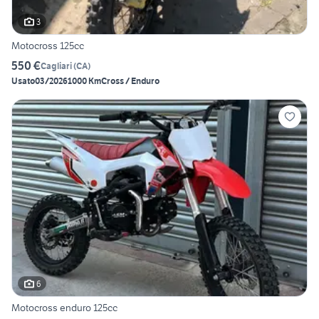
3
Motocross 125cc
550 €
Cagliari
(
CA
)
Usato
03/2026
1000 Km
Cross / Enduro
6
Motocross enduro 125cc