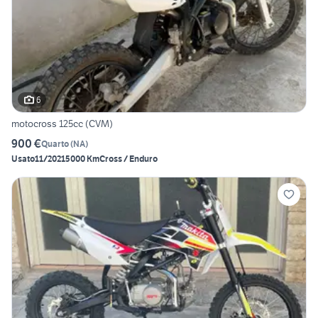
6
motocross 125cc (CVM)
900 €
Quarto
(
NA
)
Usato
11/2021
5000 Km
Cross / Enduro