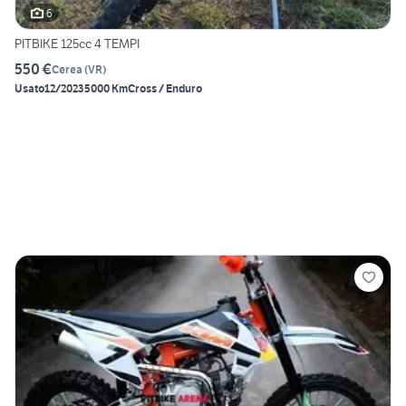
6
PITBIKE 125cc 4 TEMPI
550 €
Cerea
(
VR
)
Usato
12/2023
5000 Km
Cross / Enduro