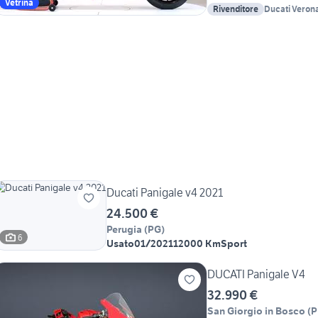
Vetrina
Rivenditore
Ducati Verona 
Ducati Panigale v4 2021
24.500 €
Perugia
(
PG
)
6
Usato
01/2021
12000 Km
Sport
DUCATI Panigale V4
32.990 €
San Giorgio in Bosco
(
P