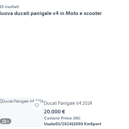
15 risultati
uova ducati panigale v4 in Moto e scooter
Ducati Panigale V4 2024
20.000 €
Castano Primo
(
MI
)
6
Usato
01/2024
11000 Km
Sport