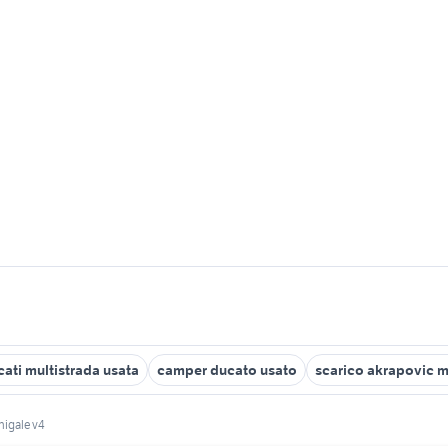
ati multistrada usata
camper ducato usato
scarico akrapovic m
nigale v4