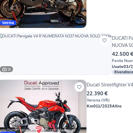
Vetrina
DUCATI P
NUOVA S
42.500 
Fonte Nuo
Usato
03/
18
Rivenditor
Ducati Streetfighter
22.390 €
Verona
(
VR
)
Km0
11/2025
Altro