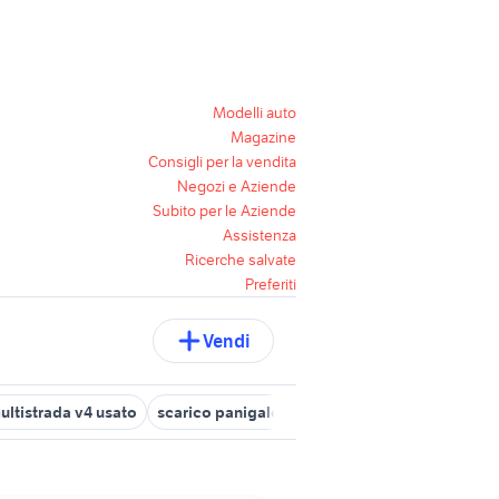
Modelli auto
Magazine
Consigli per la vendita
Negozi e Aziende
Subito per le Aziende
Assistenza
Ricerche salvate
Preferiti
Vendi
ultistrada v4 usato
scarico panigale v4 usato
ducati taranto
d