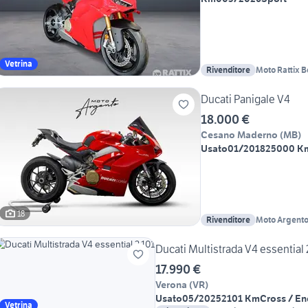
Vetrina
Rivenditore
Moto Rattix 
Ducati Panigale V4
18.000 €
Cesano Maderno
(
MB
)
Usato
01/2018
25000 K
18
Rivenditore
Moto Argent
Ducati Multistrada V4 essential 
17.990 €
Verona
(
VR
)
Usato
05/2025
2101 Km
Cross / E
Vetrina