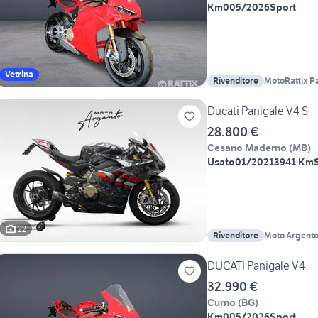
Km0
05/2026
Sport
Vetrina
Rivenditore
MotoRattix P
Ducati Panigale V4 S
28.800 €
Cesano Maderno
(
MB
)
Usato
01/2021
3941 Km
22
Rivenditore
Moto Argent
DUCATI Panigale V4
32.990 €
Curno
(
BG
)
Km0
05/2026
Sport