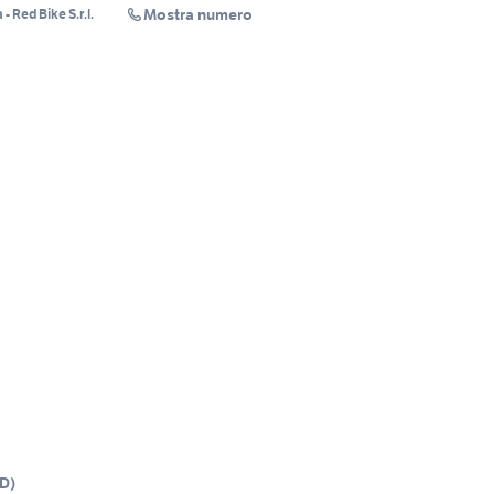
Mostra numero
- Red Bike S.r.l.
D
)