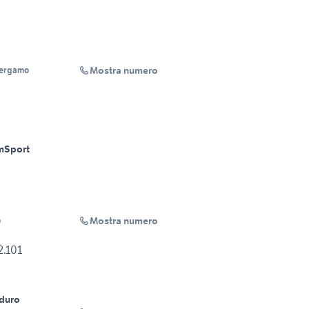
Mostra numero
Bergamo
m
Sport
Mostra numero
o
2.101
nduro