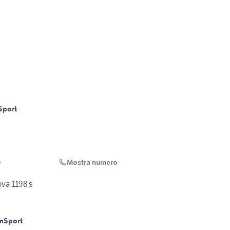
Sport
Mostra numero
o
va 1198 s
m
Sport