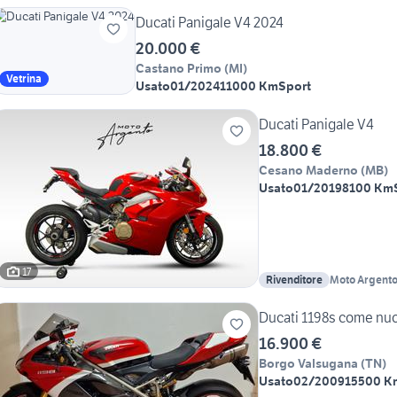
Ducati Panigale V4 2024
20.000 €
Castano Primo
(
MI
)
Vetrina
Usato
01/2024
11000 Km
Sport
Ducati Panigale V4
18.800 €
Cesano Maderno
(
MB
)
Usato
01/2019
8100 Km
17
Rivenditore
Moto Argent
Ducati 1198s come nuo
16.900 €
Borgo Valsugana
(
TN
)
Usato
02/2009
15500 K