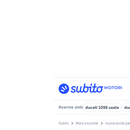
ducati 1098 usata
duc
Ricerche
simili
Subito
Moto e scooter
nuova ducati pa