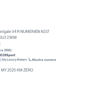
anigale V4 R NUMERATA N337
OLO 23KM
€
va
(
RM
)
2026
Sport
Mostra numero
e
My Luxury Motors
 V4 MY 2025 KM ZERO