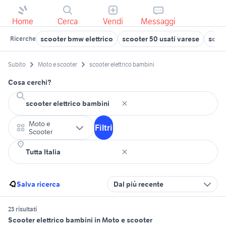
Home
Cerca
Vendi
Messaggi
scooter bmw elettrico
scooter 50 usati varese
scoot
Ricerche
Subito
Moto e scooter
scooter elettrico bambini
Cosa cerchi?
Moto e
Filtri
Scooter
Salva ricerca
Dal più recente
23 risultati
Scooter elettrico bambini in Moto e scooter