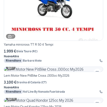
7
Yamaha minicross TT R 50 4 Tempi
1.999 €
Gioia Tauro
(
RC
)
Nuovo
Altro
Rivenditore
Barbaro Moto
2
Lem Motor New PitBike Cross J300cc My2026
3.100 €
Gravina di Catania
(
CT
)
Nuovo
Altro
Rivenditore
Nsf Line By Nonsolo Fuoristrada
16
Lem Motor Quad Kondor 125cc My 2026