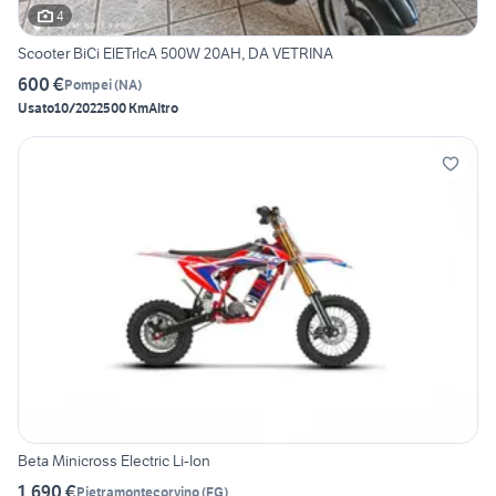
4
Scooter BiCi ElETrIcA 500W 20AH, DA VETRINA
600 €
Pompei
(
NA
)
Usato
10/2022
500 Km
Altro
Beta Minicross Electric Li-Ion
1.690 €
Pietramontecorvino
(
FG
)