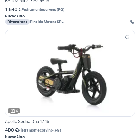
Beta Minitrial Electric 16"
1.690 €
Pietramontecorvino
(
FG
)
Nuovo
Altro
Rivenditore
Rinaldo Motors SRL
6
Apollo Sedna Dna 12 16
400 €
Pietramontecorvino
(
FG
)
Nuovo
Altro