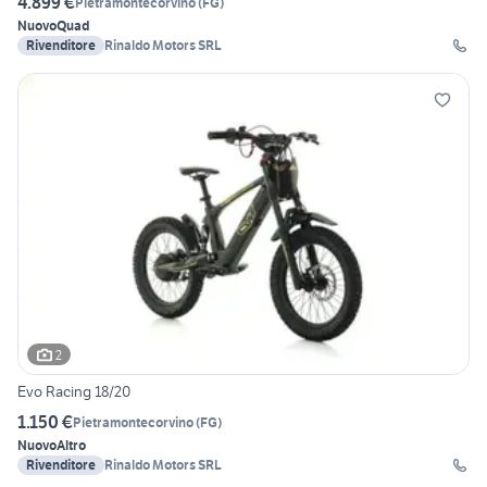
4.899 €
Pietramontecorvino
(
FG
)
Nuovo
Quad
Rivenditore
Rinaldo Motors SRL
2
Evo Racing 18/20
1.150 €
Pietramontecorvino
(
FG
)
Nuovo
Altro
Rivenditore
Rinaldo Motors SRL