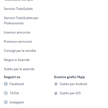
commerciali
Servizio TuttoSubito
elettronica
per la casa e la
sports e hobby
Servizio TuttoSubito per
persona
Informatica
Animali
Professionisti
Arredamento e
Console e
Accessori per
Casalinghi
Inserisci annuncio
Videogiochi
animali
Elettrodomestici
Promuovi annuncio
Audio/Video
Musica e Film
Giardino e Fai da te
Consigli per la vendita
Fotografia
Libri e Riviste
Abbigliamento e
Negozi e Aziende
Telefonia
Strumenti Musicali
Accessori
Subito per le aziende
Sports
Tutto per i bambini
Seguici su
Scarica gratis l'App
Biciclette
Facebook
Subito per Android
Collezionismo
TikTok
Subito per iOS
Instagram