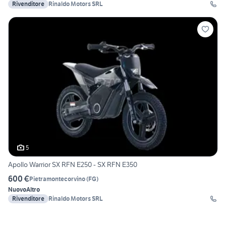
Rivenditore
Rinaldo Motors SRL
5
Apollo Warrior SX RFN E250 - SX RFN E350
600 €
Pietramontecorvino
(
FG
)
Nuovo
Altro
Rivenditore
Rinaldo Motors SRL