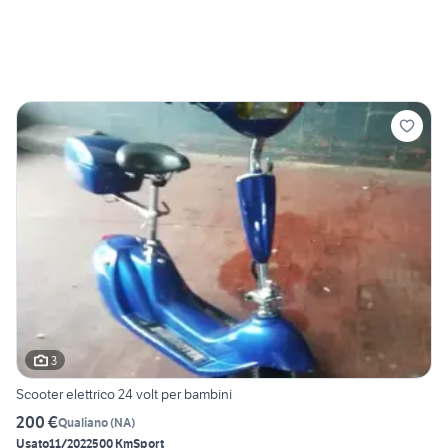
3
Scooter elettrico 24 volt per bambini
200 €
Qualiano
(
NA
)
Usato
11/2022
500 Km
Sport