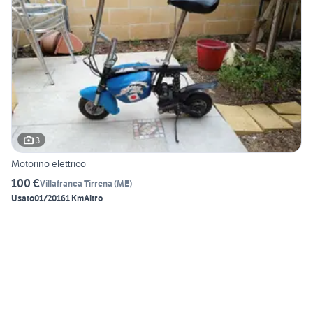
3
Motorino elettrico
100 €
Villafranca Tirrena
(
ME
)
Usato
01/2016
1 Km
Altro