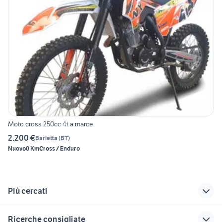
Moto cross 250cc 4t a marce
2.200 €
Barletta
(
BT
)
Nuovo
0 Km
Cross / Enduro
Più cercati
Correlati
Richerche simili
Suggerimenti
Ricerche consigliate