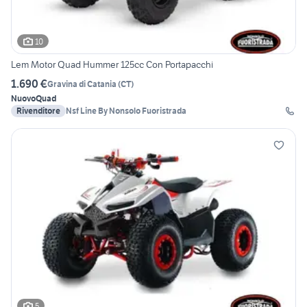
10
Lem Motor Quad Hummer 125cc Con Portapacchi
1.690 €
Gravina di Catania
(
CT
)
Nuovo
Quad
Rivenditore
Nsf Line By Nonsolo Fuoristrada
5