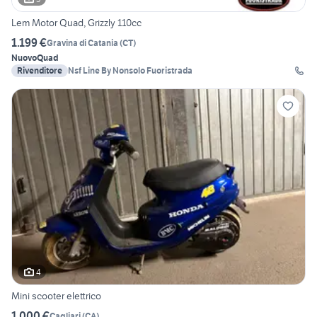
Lem Motor Quad, Grizzly 110cc
1.199 €
Gravina di Catania
(
CT
)
Nuovo
Quad
Rivenditore
Nsf Line By Nonsolo Fuoristrada
4
Mini scooter elettrico
1.000 €
Cagliari
(
CA
)