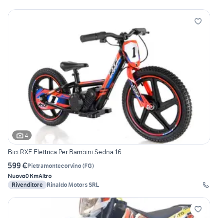
4
Bici RXF Elettrica Per Bambini Sedna 16
599 €
Pietramontecorvino
(
FG
)
Nuovo
0 Km
Altro
Rivenditore
Rinaldo Motors SRL