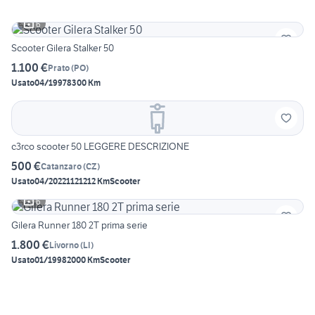
6
Scooter Gilera Stalker 50
1.100 €
Prato
(
PO
)
Usato
04/1997
8300 Km
c3rco scooter 50 LEGGERE DESCRIZIONE
500 €
Catanzaro
(
CZ
)
Usato
04/2022
1121212 Km
Scooter
6
Gilera Runner 180 2T prima serie
1.800 €
Livorno
(
LI
)
Usato
01/1998
2000 Km
Scooter