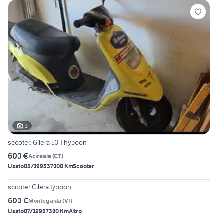
3
scooter. Gilera 50 Thypoon
600 €
Acireale
(
CT
)
Usato
05/1993
37000 Km
Scooter
3
scooter Gilera typoon
600 €
Montegalda
(
VI
)
Usato
07/1995
7300 Km
Altro