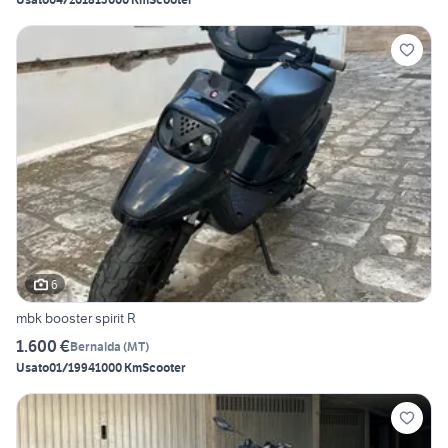
6
mbk booster spirit R
1.600 €
Bernalda
(
MT
)
Usato
01/1994
1000 Km
Scooter