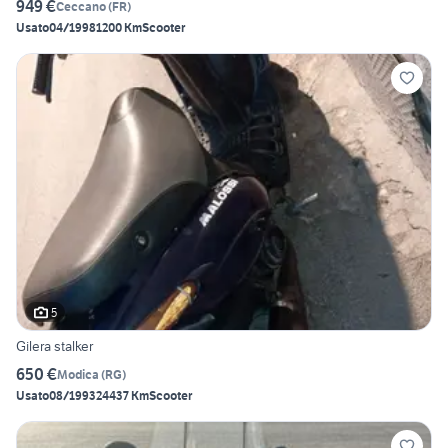
949 €
Ceccano
(
FR
)
Usato
04/1998
1200 Km
Scooter
5
Gilera stalker
650 €
Modica
(
RG
)
Usato
08/1993
24437 Km
Scooter