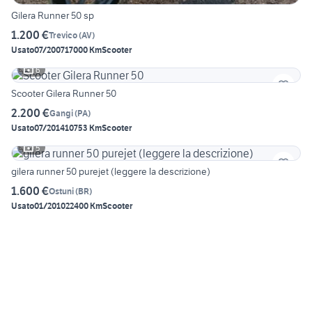
Gilera Runner 50 sp
1.200 €
Trevico
(
AV
)
Usato
07/2007
17000 Km
Scooter
6
Scooter Gilera Runner 50
2.200 €
Gangi
(
PA
)
Usato
07/2014
10753 Km
Scooter
5
gilera runner 50 purejet (leggere la descrizione)
1.600 €
Ostuni
(
BR
)
Usato
01/2010
22400 Km
Scooter