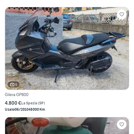
6
Gilera GP800
4.800 €
La Spezia
(
SP
)
Usato
06/2010
48000 Km