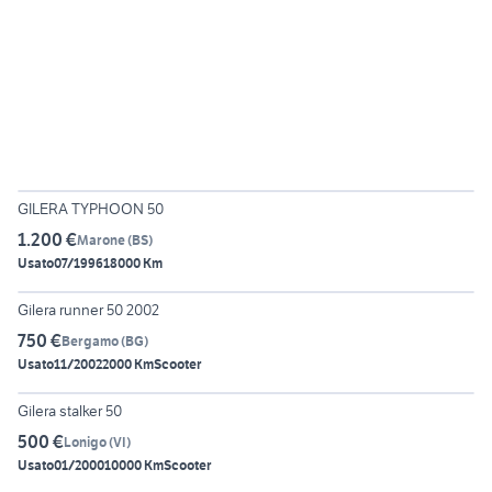
4
GILERA TYPHOON 50
1.200 €
Marone
(
BS
)
Usato
07/1996
18000 Km
3
Gilera runner 50 2002
750 €
Bergamo
(
BG
)
Usato
11/2002
2000 Km
Scooter
4
Gilera stalker 50
500 €
Lonigo
(
VI
)
Usato
01/2000
10000 Km
Scooter