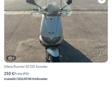
6
Gilera Runner 50 DD Scooter
250 €
Prato
(
PO
)
Usato
03/2021
35745 Km
Scooter