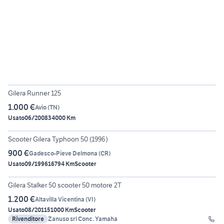
6
Gilera Runner 125
1.000 €
Avio
(
TN
)
Usato
06/2008
34000 Km
4
Scooter Gilera Typhoon 50 (1996)
900 €
Gadesco-Pieve Delmona
(
CR
)
Usato
09/1996
16794 Km
Scooter
7
Gilera Stalker 50 scooter 50 motore 2T
1.200 €
Altavilla Vicentina
(
VI
)
Usato
08/2011
51000 Km
Scooter
Rivenditore
Zanuso srl Conc. Yamaha