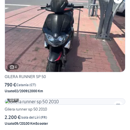
4
GILERA RUNNER SP 50
790 €
Catania
(
CT
)
Usato
02/2009
12000 Km
4
Gilera runner sp 50 2010
2.200 €
Isola del Liri
(
FR
)
Usato
09/2010
0 Km
Scooter