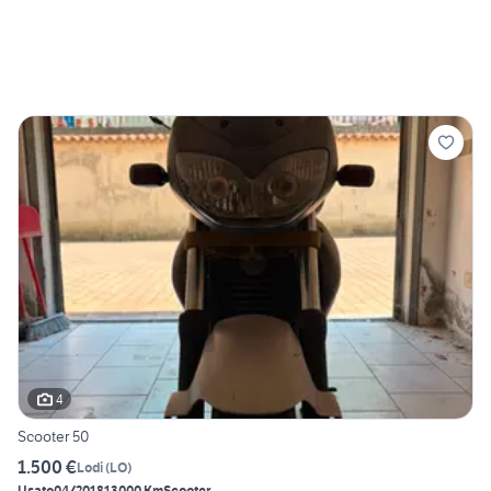
4
Scooter 50
1.500 €
Lodi
(
LO
)
Usato
04/2018
13000 Km
Scooter