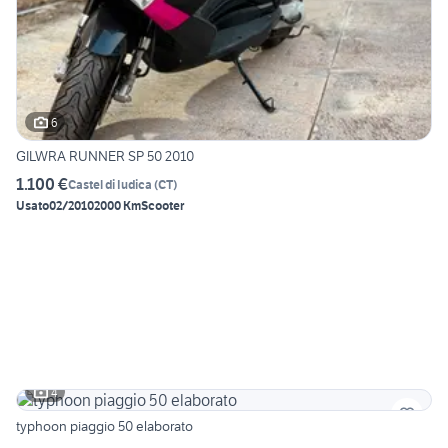
6
GILWRA RUNNER SP 50 2010
1.100 €
Castel di Iudica
(
CT
)
Usato
02/2010
2000 Km
Scooter
4
typhoon piaggio 50 elaborato