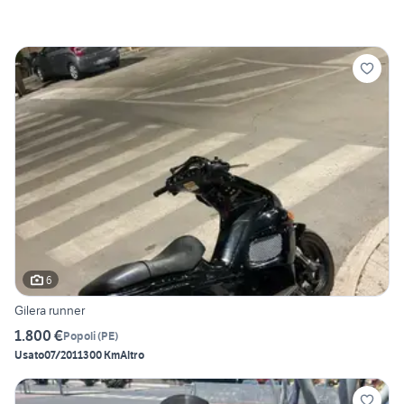
6
Gilera runner
1.800 €
Popoli
(
PE
)
Usato
07/2011
300 Km
Altro