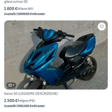
gilera runner 50
1.600 €
Milano
(
MI
)
Usato
03/2009
600 Km
Scooter
6
Aerox 50 (LEGGERE DESCRIZIONE)
2.500 €
Foligno
(
PG
)
Usato
09/2001
400 Km
Scooter