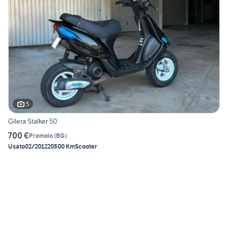
5
Gilera Stalker 50
700 €
Premolo
(
BG
)
Usato
02/2012
20500 Km
Scooter