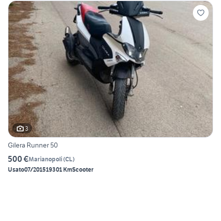
3
Gilera Runner 50
500 €
Marianopoli
(
CL
)
Usato
07/2015
19301 Km
Scooter