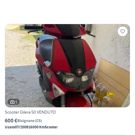
5
Scooter Gilera 50 VENDUTO
600 €
Bisignano
(
CS
)
Usato
07/2009
16000 Km
Scooter