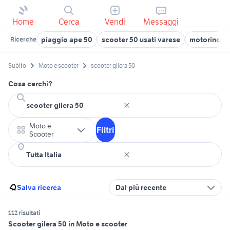
Home
Cerca
Vendi
Messaggi
piaggio ape 50
scooter 50 usati varese
motorino 50
Ricerche
Subito
Moto e scooter
scooter gilera 50
Cosa cerchi?
Moto e
Filtri
Scooter
Salva ricerca
Dal più recente
112 risultati
Scooter gilera 50 in Moto e scooter