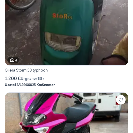
4
Gilera Storm 50 typhoon
1.200 €
Urgnano
(
BG
)
Usato
12/1996
6825 Km
Scooter