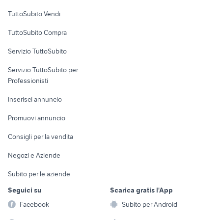
Case vacanza
TuttoSubito Vendi
Uffici e Locali
TuttoSubito Compra
commerciali
Servizio TuttoSubito
elettronica
per la casa e la
sports e hobby
Servizio TuttoSubito per
persona
Informatica
Animali
Professionisti
Arredamento e
Console e
Accessori per
Casalinghi
Inserisci annuncio
Videogiochi
animali
Elettrodomestici
Promuovi annuncio
Audio/Video
Musica e Film
Giardino e Fai da te
Consigli per la vendita
Fotografia
Libri e Riviste
Abbigliamento e
Negozi e Aziende
Telefonia
Strumenti Musicali
Accessori
Subito per le aziende
Sports
Tutto per i bambini
Seguici su
Scarica gratis l'App
Biciclette
Facebook
Subito per Android
Collezionismo