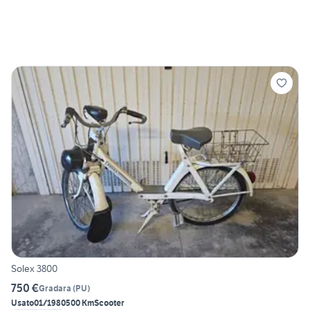
Solex 3800
750 €
Gradara
(
PU
)
Usato
01/1980
500 Km
Scooter