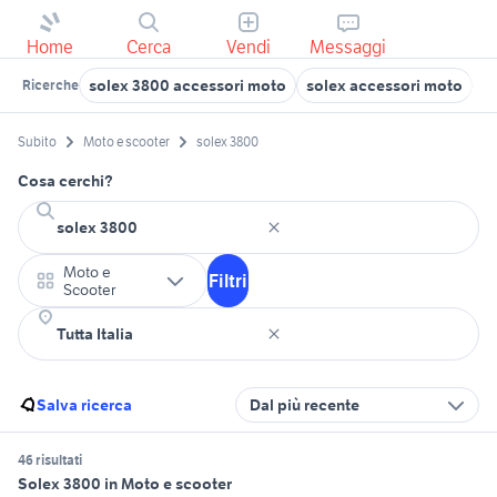
Home
Cerca
Vendi
Messaggi
solex 3800 accessori moto
solex accessori moto
s
Ricerche
Subito
Moto e scooter
solex 3800
Cosa cerchi?
Moto e
Filtri
Scooter
Salva ricerca
Dal più recente
46 risultati
Solex 3800 in Moto e scooter