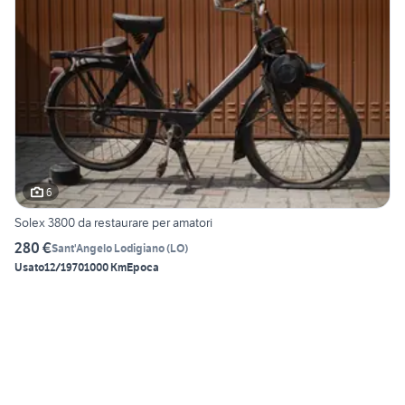
6
Solex 3800 da restaurare per amatori
280 €
Sant'Angelo Lodigiano
(
LO
)
Usato
12/1970
1000 Km
Epoca