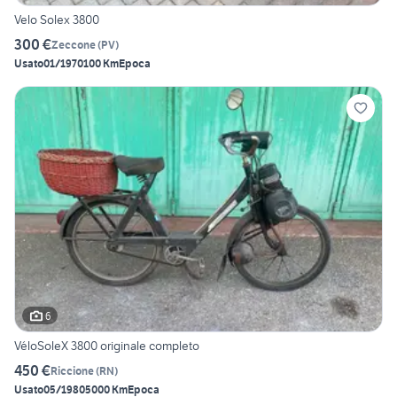
Velo Solex 3800
300 €
Zeccone
(
PV
)
Usato
01/1970
100 Km
Epoca
6
VéloSoleX 3800 originale completo
450 €
Riccione
(
RN
)
Usato
05/1980
5000 Km
Epoca