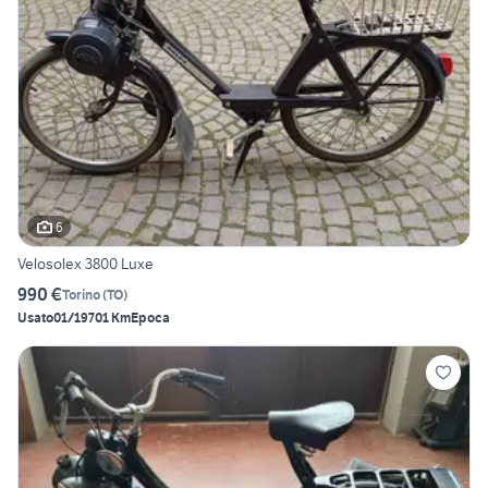
6
Velosolex 3800 Luxe
990 €
Torino
(
TO
)
Usato
01/1970
1 Km
Epoca