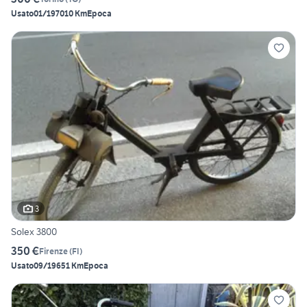
Usato
01/1970
10 Km
Epoca
3
Solex 3800
350 €
Firenze
(
FI
)
Usato
09/1965
1 Km
Epoca