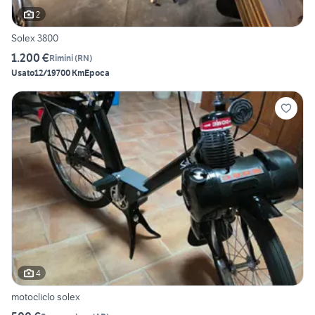
2
Solex 3800
1.200 €
Rimini
(
RN
)
Usato
12/1970
0 Km
Epoca
4
motocliclo solex