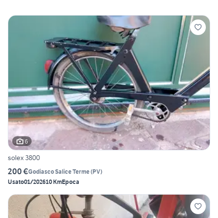
6
solex 3800
200 €
Godiasco Salice Terme
(
PV
)
Usato
01/2026
10 Km
Epoca