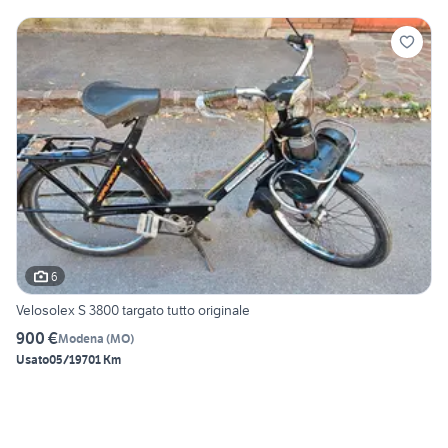
6
Velosolex S 3800 targato tutto originale
900 €
Modena
(
MO
)
Usato
05/1970
1 Km