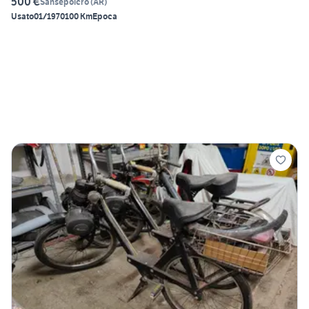
500 €
Sansepolcro
(
AR
)
Usato
01/1970
100 Km
Epoca