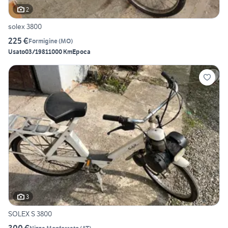
2
solex 3800
225 €
Formigine
(
MO
)
Usato
03/1981
1000 Km
Epoca
3
SOLEX S 3800