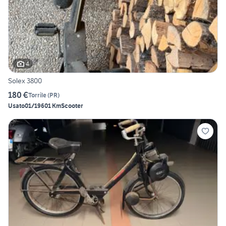
4
Solex 3800
180 €
Torrile
(
PR
)
Usato
01/1960
1 Km
Scooter