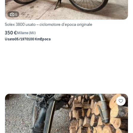
6
Solex 3800 usato – ciclomotore d’epoca originale
350 €
Milano
(
MI
)
Usato
05/1970
100 Km
Epoca