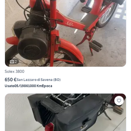
2
Solex 3800
650 €
San Lazzaro di Savena
(
BO
)
Usato
05/1986
1000 Km
Epoca