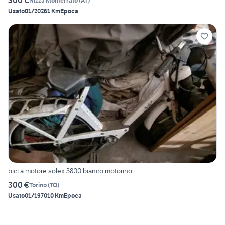
300 €
Nizza Monferrato
(
AT
)
Usato
01/2026
1 Km
Epoca
bici a motore solex 3800 bianco motorino
300 €
Torino
(
TO
)
Usato
01/1970
10 Km
Epoca