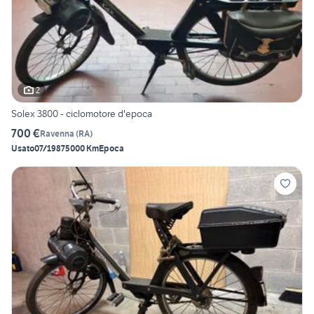
2
Solex 3800 - ciclomotore d'epoca
700 €
Ravenna
(
RA
)
Usato
07/1987
5000 Km
Epoca