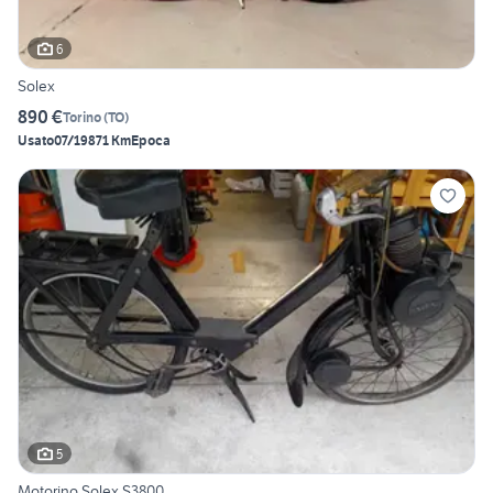
6
Solex
890 €
Torino
(
TO
)
Usato
07/1987
1 Km
Epoca
5
Motorino Solex S3800