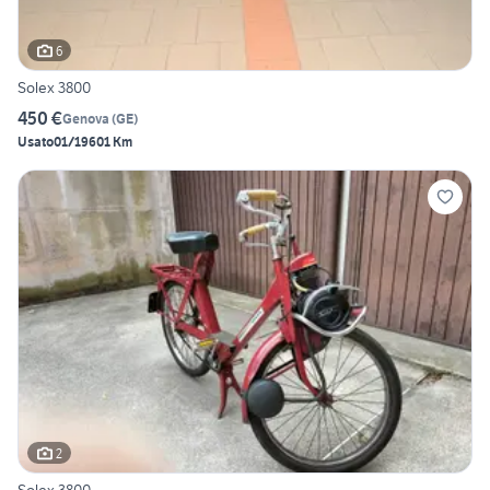
6
Solex 3800
450 €
Genova
(
GE
)
Usato
01/1960
1 Km
2