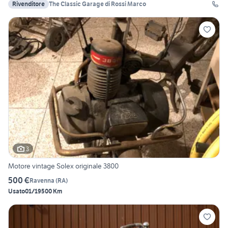
Rivenditore
The Classic Garage di Rossi Marco
3
Motore vintage Solex originale 3800
500 €
Ravenna
(
RA
)
Usato
01/1950
0 Km