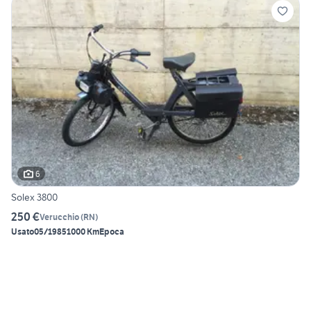
6
Solex 3800
250 €
Verucchio
(
RN
)
Usato
05/1985
1000 Km
Epoca