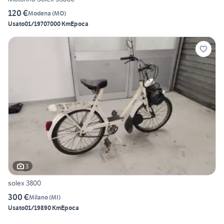
120 €
Modena
(
MO
)
Usato
01/1970
7000 Km
Epoca
3
solex 3800
300 €
Milano
(
MI
)
Usato
01/1989
0 Km
Epoca