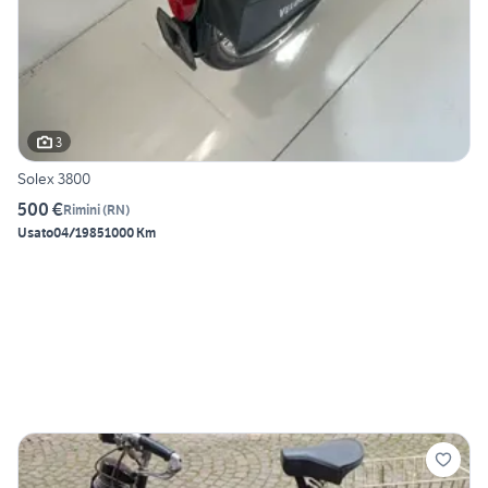
3
Solex 3800
500 €
Rimini
(
RN
)
Usato
04/1985
1000 Km