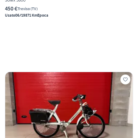
Solex 3800
450 €
Treviso
(
TV
)
Usato
06/1987
1 Km
Epoca