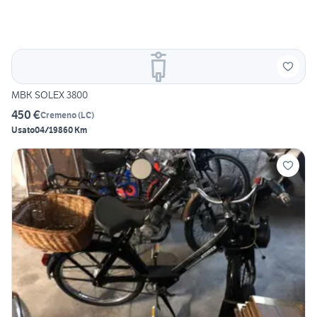
MBK SOLEX 3800
450 €
Cremeno
(
LC
)
Usato
04/1986
0 Km