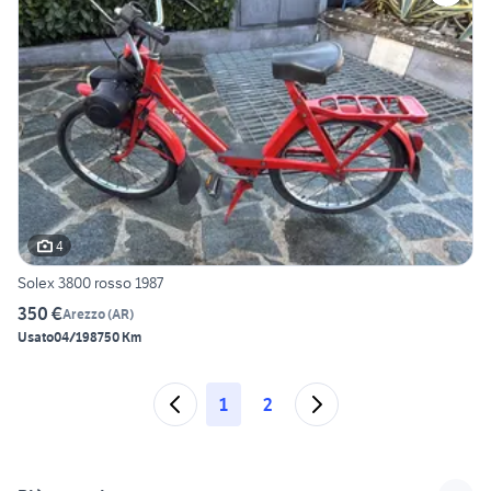
4
Solex 3800 rosso 1987
350 €
Arezzo
(
AR
)
Usato
04/1987
50 Km
1
2