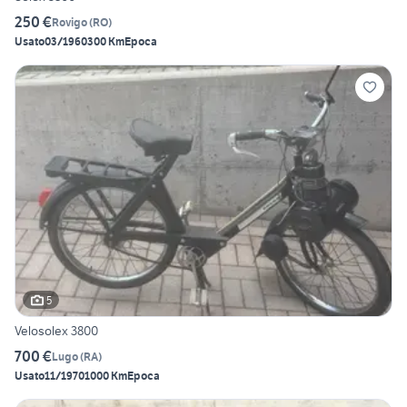
250 €
Rovigo
(
RO
)
Usato
03/1960
300 Km
Epoca
5
Velosolex 3800
700 €
Lugo
(
RA
)
Usato
11/1970
1000 Km
Epoca