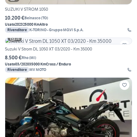
SUZUKI V STROM 1050
10.200 €
Beinasco
(
TO
)
Usato
2023
25000 Km
Altro
Rivenditore
K-TORINO - Gruppo MO.VI S.p.A.
24
Suzuki V Strom DL 1050 XT 03/2020 - Km 35000
8.500 €
Rho
(
MI
)
Usato
03/2020
35000 Km
Cross / Enduro
Rivenditore
MV MOTO