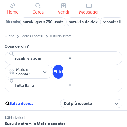
Home
Cerca
Vendi
Messaggi
suzuki gsx s 750 usata
suzuki sidekick
renault clio 
Ricerche
Subito
Moto e scooter
suzuki v strom
Cosa cerchi?
Moto e
Filtri
Scooter
Salva ricerca
Dal più recente
1.295 risultati
Suzuki v strom in Moto e scooter