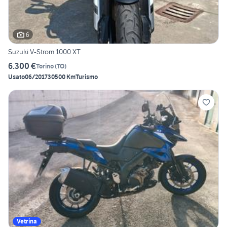
6
Suzuki V-Strom 1000 XT
6.300 €
Torino
(
TO
)
Usato
06/2017
30500 Km
Turismo
Vetrina