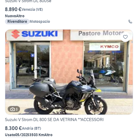
Suzuki V Strom DL 800Se
8.890 €
Venezia
(
VE
)
Nuovo
Altro
Rivenditore
Motospazio
8
Suzuki V Strom DL 800 SE DA VETRINA ""ACCESSORI
8.300 €
Andria
(
BT
)
Usato
05/2025
3503 Km
Altro