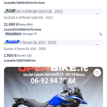
Usato
08/2005
6100 Km
Turismo
5
SUZUKI V-STROM 1050 DE - 2023
11.690 €
Roma
(
RM
)
Usato
2023
16000 Km
Turismo
Rivenditore
Garage 75
Vetrina
Suzuki V Strom DL 650 - 2005
1.900 €
Nardo'
(
LE
)
Usato
04/2005
74000 Km