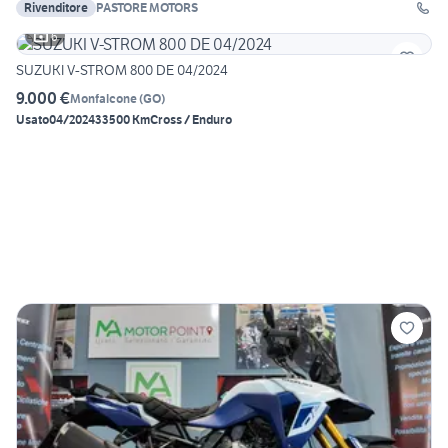
Rivenditore
PASTORE MOTORS
6
SUZUKI V-STROM 800 DE 04/2024
9.000 €
Monfalcone
(
GO
)
Usato
04/2024
33500 Km
Cross / Enduro