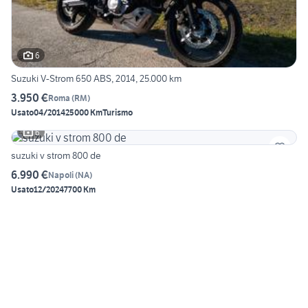
6
Suzuki V-Strom 650 ABS, 2014, 25.000 km
3.950 €
Roma
(
RM
)
Usato
04/2014
25000 Km
Turismo
6
suzuki v strom 800 de
6.990 €
Napoli
(
NA
)
Usato
12/2024
7700 Km