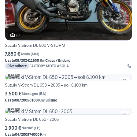
20
Suzuki V Strom DL 800 V-STORM
7.850 €
Asola
(
MN
)
Usato
05/2024
11638 Km
Cross / Enduro
Rivenditore
FACTORY MOTO ASOLA
6
Suzuki V-Strom DL 650 – 2005 – soli 6.100 km
3.500 €
Modugno
(
BA
)
Usato
08/2005
6100 Km
Turismo
6
Suzuki V Strom DL 650 - 2005
1.900 €
Nardo'
(
LE
)
Usato
04/2005
74000 Km