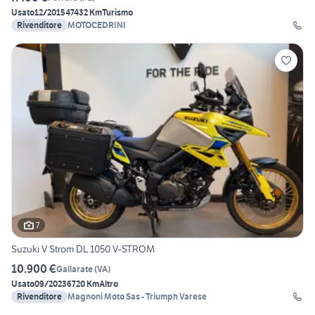
Usato
12/2015
47432 Km
Turismo
Rivenditore
MOTOCEDRINI
7
Suzuki V Strom DL 1050 V-STROM
10.900 €
Gallarate
(
VA
)
Usato
09/2023
6720 Km
Altro
Rivenditore
Magnoni Moto Sas - Triumph Varese