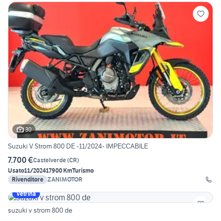
30
Suzuki V Strom 800 DE -11/2024- IMPECCABILE
7.700 €
Castelverde
(
CR
)
Usato
11/2024
17900 Km
Turismo
Rivenditore
ZANIMOTOR
Vetrina
suzuki v strom 800 de