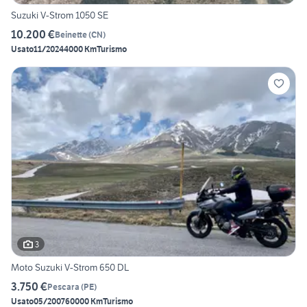
Suzuki V-Strom 1050 SE
10.200 €
Beinette
(
CN
)
Usato
11/2024
4000 Km
Turismo
3
Moto Suzuki V-Strom 650 DL
3.750 €
Pescara
(
PE
)
Usato
05/2007
60000 Km
Turismo