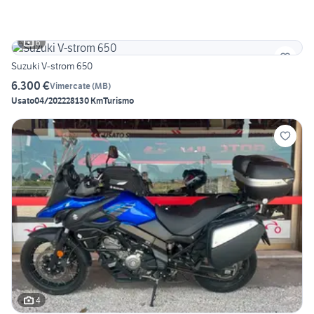
6
Suzuki V-strom 650
6.300 €
Vimercate
(
MB
)
Usato
04/2022
28130 Km
Turismo
4