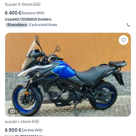
Suzuki V-Strom 650
6.400 €
Suzzara
(
MN
)
Usato
03/2020
6919 Km
Altro
Rivenditore
Cavicchioli Moto
6
suzuki v strom 650
6.900 €
Cerano
(
NO
)