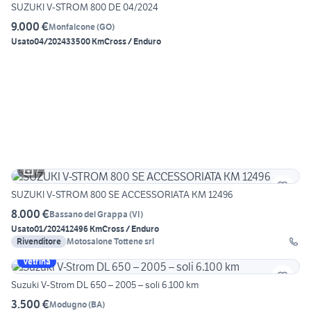
SUZUKI V-STROM 800 DE 04/2024
9.000 €
Monfalcone
(
GO
)
Usato
04/2024
33500 Km
Cross / Enduro
7
SUZUKI V-STROM 800 SE ACCESSORIATA KM 12496
8.000 €
Bassano del Grappa
(
VI
)
Usato
01/2024
12496 Km
Cross / Enduro
Rivenditore
Motosalone Tottene srl
Vetrina
Suzuki V-Strom DL 650 – 2005 – soli 6.100 km
3.500 €
Modugno
(
BA
)