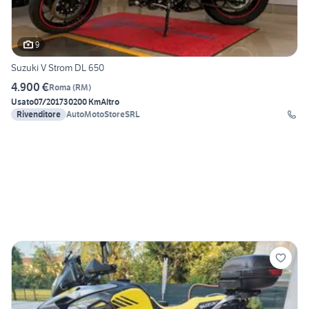
9
Suzuki V Strom DL 650
4.900 €
Roma
(
RM
)
Usato
07/2017
30200 Km
Altro
Rivenditore
AutoMotoStoreSRL