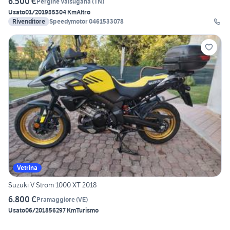
6.500 €
Pergine Valsugana
(
TN
)
Usato
01/2019
55304 Km
Altro
Rivenditore
Speedymotor 0461533078
Vetrina
Suzuki V Strom 1000 XT 2018
6.800 €
Pramaggiore
(
VE
)
Usato
06/2018
56297 Km
Turismo