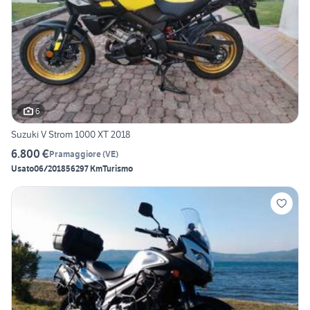
6
Suzuki V Strom 1000 XT 2018
6.800 €
Pramaggiore
(
VE
)
Usato
06/2018
56297 Km
Turismo