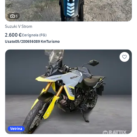
6
Suzuki V Strom
2.600 €
Cerignola
(
FG
)
Usato
05/2006
56089 Km
Turismo
Vetrina