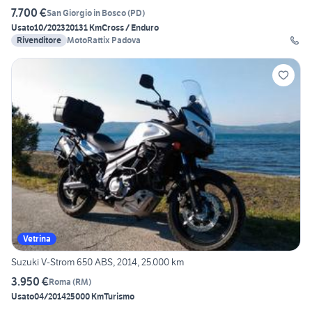
7.700 €
San Giorgio in Bosco
(
PD
)
Usato
10/2023
20131 Km
Cross / Enduro
Rivenditore
MotoRattix Padova
Vetrina
Suzuki V-Strom 650 ABS, 2014, 25.000 km
3.950 €
Roma
(
RM
)
Usato
04/2014
25000 Km
Turismo