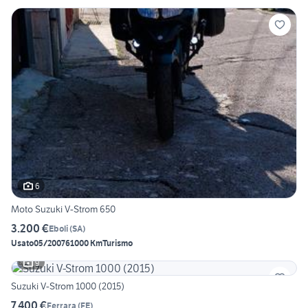
6
Moto Suzuki V-Strom 650
3.200 €
Eboli
(
SA
)
Usato
05/2007
61000 Km
Turismo
9
Suzuki V-Strom 1000 (2015)
7.400 €
Ferrara
(
FE
)