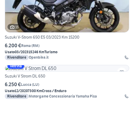
16
Suzuki V-Strom 650 E5 03/2023 Km 15200
6.200 €
Roma
(
RM
)
Usato
03/2023
15246 Km
Turismo
Rivenditore
Openbike.it
Vetrina
Suzuki V Strom DL 650
6.250 €
Lucca
(
LU
)
Usato
12/2020
7300 Km
Cross / Enduro
Rivenditore
Motorgame Concessionaria Yamaha Pisa