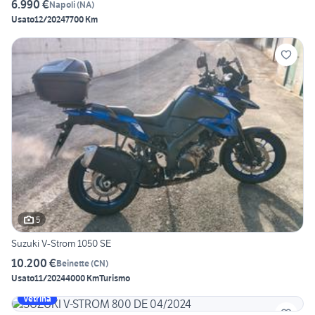
6.990 €
Napoli
(
NA
)
Usato
12/2024
7700 Km
5
Suzuki V-Strom 1050 SE
10.200 €
Beinette
(
CN
)
Usato
11/2024
4000 Km
Turismo
Vetrina