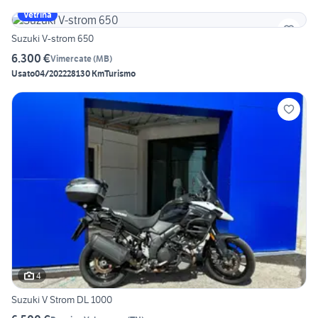
Vetrina
Suzuki V-strom 650
6.300 €
Vimercate
(
MB
)
Usato
04/2022
28130 Km
Turismo
4
Suzuki V Strom DL 1000