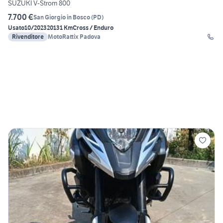
SUZUKI V-Strom 800
7.700 €
San Giorgio in Bosco
(
PD
)
Usato
10/2023
20131 Km
Cross / Enduro
Rivenditore
MotoRattix Padova