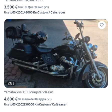
Yamaha xvs dragstar 1100
3.500 €
Torri di Quartesolo
(
VI
)
Usato
03/2001
48000 Km
Custom / Café racer
6
Yamaha xvs 1100 dragstar classic
4.800 €
Bassano del Grappa
(
VI
)
Usato
03/2002
130000 Km
Custom / Café racer