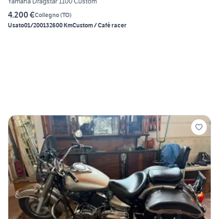
Yamaha Dragstar 1100 Custom
4.200 €
Collegno
(
TO
)
Usato
01/2001
32600 Km
Custom / Café racer