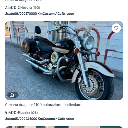
2.500 €
Novara
(
NO
)
Usato
06/2001
70000 Km
Custom / Café racer
6
Yamaha dragstar 1100 colorazione particolare
5.500 €
Lucito
(
CB
)
Usato
05/2002
34000 Km
Custom / Café racer