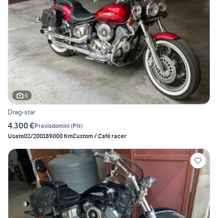
6
Drag-star
4.300 €
Pravisdomini
(
PN
)
Usato
02/2001
89000 Km
Custom / Café racer