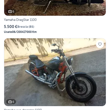
6
Yamaha DragStar 1100
5.500 €
Brescia
(
BS
)
Usato
06/2004
27000 Km
6