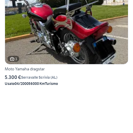
3
Moto Yamaha dragstar
5.300 €
Serravalle Scrivia
(
AL
)
Usato
04/2000
56000 Km
Turismo