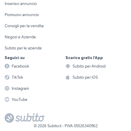
Console e
Accessori per
Casalinghi
Inserisci annuncio
Videogiochi
animali
Elettrodomestici
Promuovi annuncio
Audio/Video
Musica e Film
Giardino e Fai da te
Consigli per la vendita
Fotografia
Libri e Riviste
Abbigliamento e
Negozi e Aziende
Telefonia
Strumenti Musicali
Accessori
Subito per le aziende
Sports
Tutto per i bambini
Seguici su
Scarica gratis l'App
Biciclette
Facebook
Subito per Android
Collezionismo
TikTok
Subito per iOS
Instagram
YouTube
©
2026
Subito.it - P.IVA 05526340962