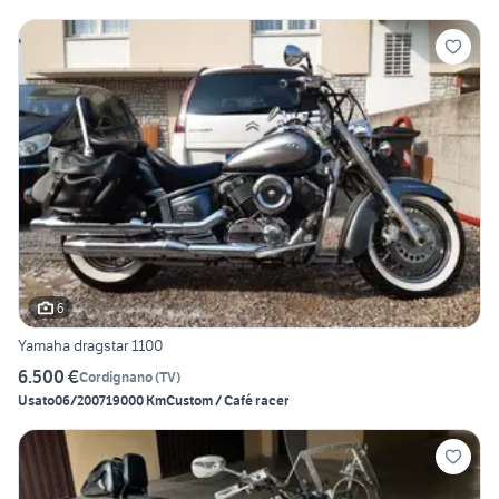
6
Yamaha dragstar 1100
6.500 €
Cordignano
(
TV
)
Usato
06/2007
19000 Km
Custom / Café racer