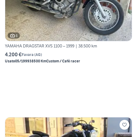
6
YAMAHA DRAGSTAR XVS 1100 – 1999 | 38.500 km
4.200 €
Favara
(
AG
)
Usato
05/1999
38500 Km
Custom / Café racer