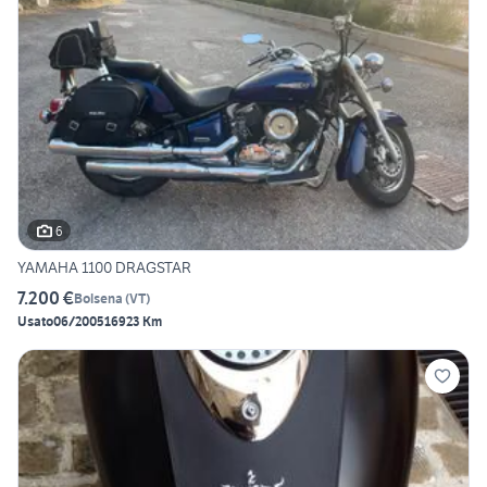
6
YAMAHA 1100 DRAGSTAR
7.200 €
Bolsena
(
VT
)
Usato
06/2005
16923 Km