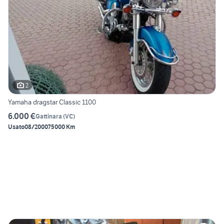
2
Yamaha dragstar Classic 1100
6.000 €
Gattinara
(
VC
)
Usato
08/2000
75000 Km