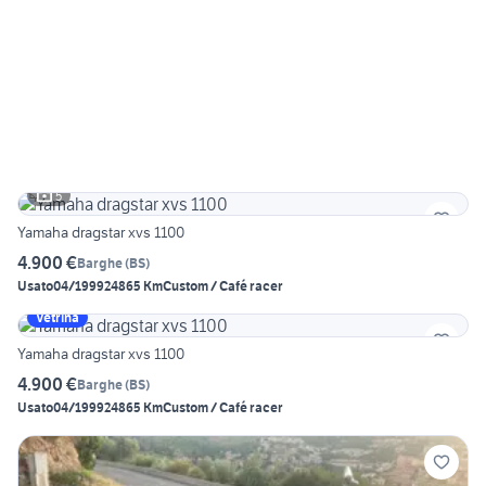
5
Yamaha dragstar xvs 1100
4.900 €
Barghe
(
BS
)
Usato
04/1999
24865 Km
Custom / Café racer
Vetrina
Yamaha dragstar xvs 1100
4.900 €
Barghe
(
BS
)
Usato
04/1999
24865 Km
Custom / Café racer