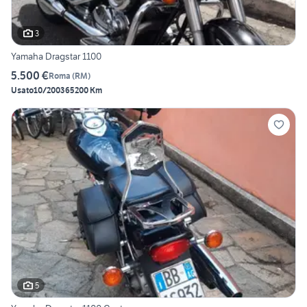
3
Yamaha Dragstar 1100
5.500 €
Roma
(
RM
)
Usato
10/2003
65200 Km
5