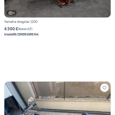
6
Yamaha dragstar 1100
4.500 €
Sezze
(
LT
)
Usato
05/2000
51000 Km