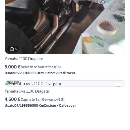
6
Yamaha 1100 Dragstar
5.000 €
Belvedere Marittimo
(
CS
)
Usato
01/2001
80000 Km
Custom / Café racer
6
Yamaha xvs 1100 Dragstar
4.600 €
Capriate San Gervasio
(
BG
)
Usato
04/1998
56000 Km
Custom / Café racer