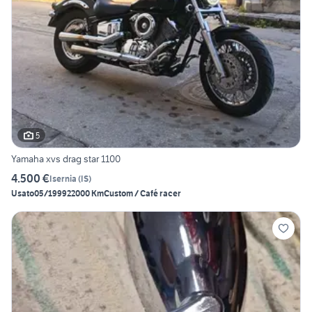
5
Yamaha xvs drag star 1100
4.500 €
Isernia
(
IS
)
Usato
05/1999
22000 Km
Custom / Café racer