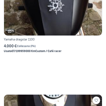
5
Yamaha dragstar 1100
4.000 €
Collesano
(
PA
)
Usato
07/1999
59000 Km
Custom / Café racer