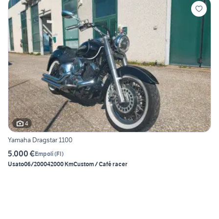
4
Yamaha Dragstar 1100
5.000 €
Empoli
(
FI
)
Usato
06/2000
42000 Km
Custom / Café racer