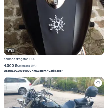
3
Yamaha dragstar 1100
4.000 €
Collesano
(
PA
)
Usato
12/1999
59000 Km
Custom / Café racer