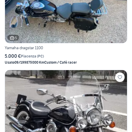
5
Yamaha dragstar 1100
5.000 €
Piacenza
(
PC
)
Usato
09/1998
75000 Km
Custom / Café racer