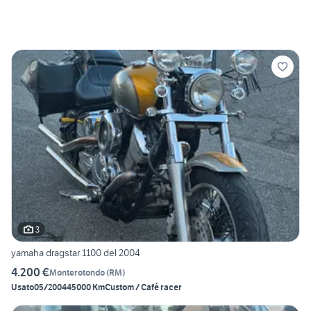
3
yamaha dragstar 1100 del 2004
4.200 €
Monterotondo
(
RM
)
Usato
05/2004
45000 Km
Custom / Café racer