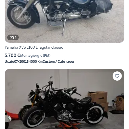
5
Yamaha XVS 1100 Dragstar classic
5.700 €
Montegiorgio
(
FM
)
Usato
07/2001
34000 Km
Custom / Café racer