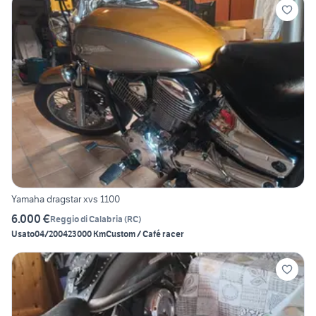
Yamaha dragstar xvs 1100
6.000 €
Reggio di Calabria
(
RC
)
Usato
04/2004
23000 Km
Custom / Café racer