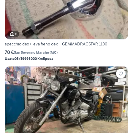
6
specchio dex+ leva freno dex + GEMMADRAGSTAR 1100
70 €
San Severino Marche
(
MC
)
Usato
05/1999
6000 Km
Epoca