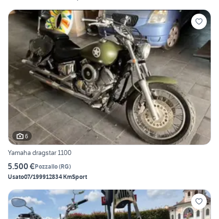
6
Yamaha dragstar 1100
5.500 €
Pozzallo
(
RG
)
Usato
07/1999
12834 Km
Sport