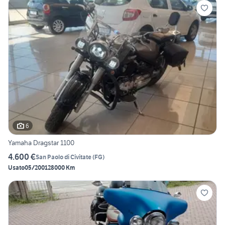
6
Yamaha Dragstar 1100
4.600 €
San Paolo di Civitate
(
FG
)
Usato
05/2001
28000 Km