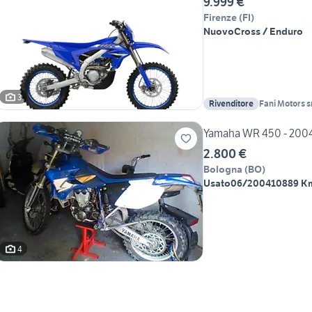
9.999 €
Firenze
(
FI
)
Nuovo
Cross / Enduro
3
Rivenditore
Fani Motors s
Yamaha WR 450 - 2004
2.800 €
Bologna
(
BO
)
Usato
06/2004
10889 K
4