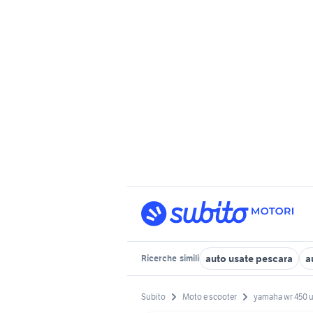
auto usate pescara
a
Ricerche
simili
Subito
Moto e scooter
yamaha wr 450 