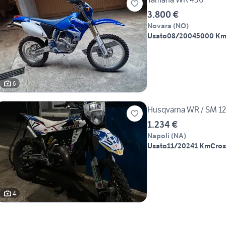
3.800 €
Novara
(
NO
)
Usato
08/2004
5000 K
6
Husqvarna WR / SM 1
1.234 €
Napoli
(
NA
)
Usato
11/2024
1 Km
Cros
4