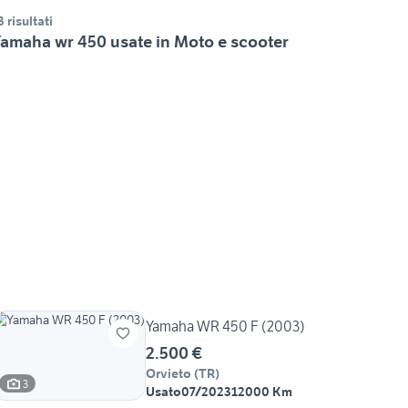
3 risultati
amaha wr 450 usate in Moto e scooter
Yamaha WR 450 F (2003)
2.500 €
Orvieto
(
TR
)
3
Usato
07/2023
12000 Km