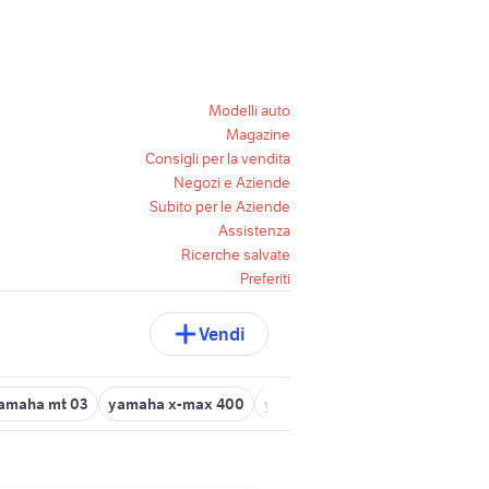
Modelli auto
Magazine
Consigli per la vendita
Negozi e Aziende
Subito per le Aziende
Assistenza
Ricerche salvate
Preferiti
Vendi
amaha mt 03
yamaha x-max 400
yamaha yzf r125
auto usate t