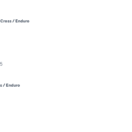
m
Cross / Enduro
25
s / Enduro