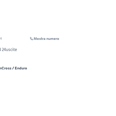
Mostra numero
rl
 24uscite
m
Cross / Enduro