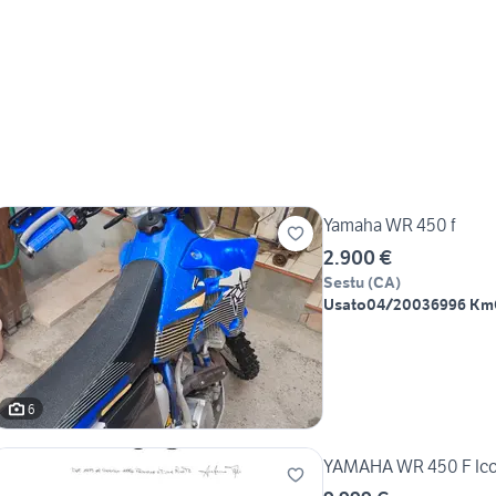
Yamaha WR 450 f
2.900 €
Sestu
(
CA
)
Usato
04/2003
6996 Km
6
YAMAHA WR 450 F Ico