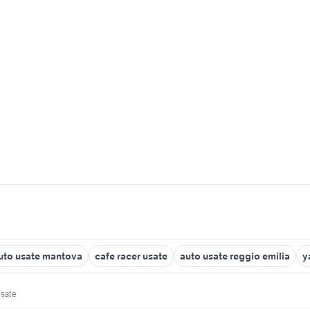
uto usate mantova
cafe racer usate
auto usate reggio emilia
y
usate