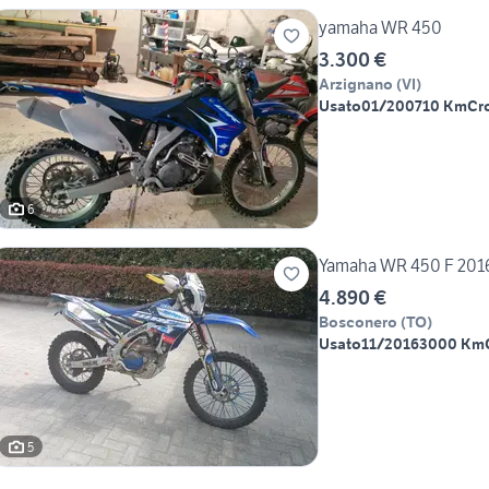
yamaha WR 450
3.300 €
Arzignano
(
VI
)
Usato
01/2007
10 Km
Cr
6
Yamaha WR 450 F 201
4.890 €
Bosconero
(
TO
)
Usato
11/2016
3000 Km
5