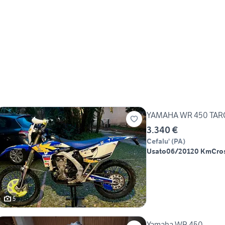
YAMAHA WR 450 TAR
3.340 €
Cefalu'
(
PA
)
Usato
06/2012
0 Km
Cro
5
Yamaha WR 450