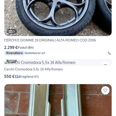
5
CERCHI E GOMME 19 ORIGINALI ALFA ROMEO COD:2006
2.299 €
Paduli
(
BN
)
Rivenditore
Gommecar srl
6
Cerchi Cromodora 5,5x 14 Alfa Romeo
550 €
Brogliano
(
VI
)