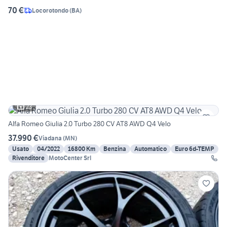
70 €
Locorotondo
(
BA
)
23
Alfa Romeo Giulia 2.0 Turbo 280 CV AT8 AWD Q4 Velo
37.990 €
Viadana
(
MN
)
Usato
04/2022
16800 Km
Benzina
Automatico
Euro 6d-TEMP
Rivenditore
MotoCenter Srl