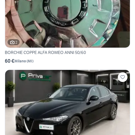
2
BORCHIE COPPE ALFA ROMEO ANNI 50/60
60 €
Milano
(
MI
)