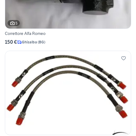
5
Correttore Alfa Romeo
150 €
Ghisalba
(
BG
)