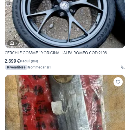
5
CERCHI E GOMME 19 ORIGINALI ALFA ROMEO COD:2108
2.699 €
Paduli
(
BN
)
Rivenditore
Gommecar srl