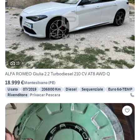
15
ALFA ROMEO Giulia 2.2 Turbodiesel 210 CV AT8 AWD Q
18.999 €
Montesilvano
(
PE
)
Usato
07/2019
206800 Km
Diesel
Sequenziale
Euro 6d-TEMP
Rivenditore
Privacar Pescara