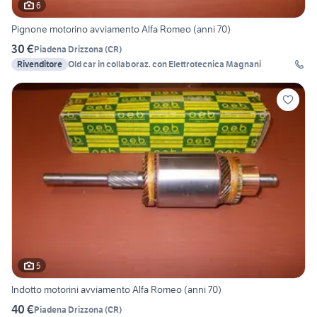
6
Pignone motorino avviamento Alfa Romeo (anni 70)
30 €
Piadena Drizzona
(
CR
)
Rivenditore
Old car in collaboraz. con Elettrotecnica Magnani
5
Indotto motorini avviamento Alfa Romeo (anni 70)
40 €
Piadena Drizzona
(
CR
)