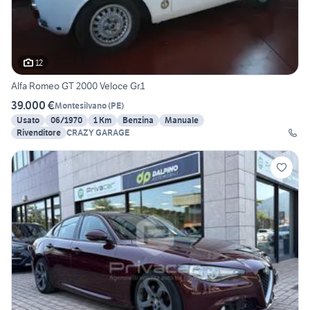
12
Alfa Romeo GT 2000 Veloce Gr.1
39.000 €
Montesilvano
(
PE
)
Usato
06/1970
1 Km
Benzina
Manuale
Rivenditore
CRAZY GARAGE