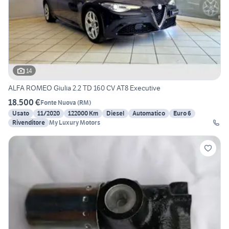
14
ALFA ROMEO Giulia 2.2 TD 160 CV AT8 Executive
18.500 €
Fonte Nuova
(
RM
)
Usato
11/2020
122000 Km
Diesel
Automatico
Euro 6
Rivenditore
My Luxury Motors