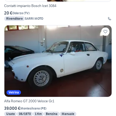
Contatti impianto Bosch Icet 3084
20 €
Oderzo
(
TV
)
Rivenditore
SARRI MOTO
Vetrina
Alfa Romeo GT 2000 Veloce Gr.1
39.000 €
Montesilvano
(
PE
)
Usato
06/1970
1 Km
Benzina
Manuale