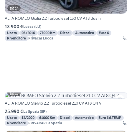
14
ALFA ROMEO Giulia 2.2 Turbodiesel 150 CV AT8 Busin
13.900 €
Lucca
(
LU
)
Usato
06/2016
77000 Km
Diesel
Automatico
Euro 6
Rivenditore
Privacar Lucca
15
ALFA ROMEO Stelvio 2.2 Turbodiesel 210 CV AT8 Q4 V
25.990 €
La Spezia
(
SP
)
Usato
12/2020
61000 Km
Diesel
Automatico
Euro 6d-TEMP
Rivenditore
PRIVACAR La Spezia