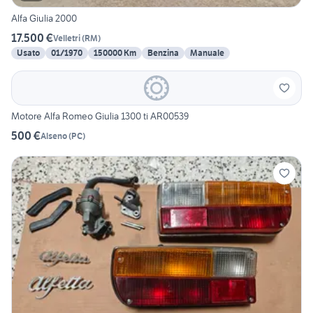
Alfa Giulia 2000
17.500 €
Velletri
(
RM
)
Usato
01/1970
150000 Km
Benzina
Manuale
Motore Alfa Romeo Giulia 1300 ti AR00539
500 €
Alseno
(
PC
)