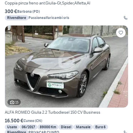
Coppia pinza freno ant.Giulia-Gt,Spider,Alfetta,Al
300 €
Barbona
(
PD
)
Rivenditore
Passionealfaricambi srls
15
ALFA ROMEO Giulia 2.2 Turbodiesel 150 CV Business
16.500 €
Cuneo
(
CN
)
Usato
06/2017
89000 Km
Diesel
Manuale
Euro 6
Rivenditore
PRIVACAR CUNEO