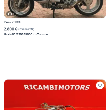
6
Bmw r1100r
2.800 €
Novella
(
TN
)
Usato
03/1998
85000 Km
Turismo