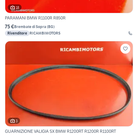
18
PARAMANI BMW R1100R R850R
75 €
Brembate di Sopra
(
BG
)
Rivenditore
RICAMBIMOTORS
3
GUARNIZIONE VALIGIA SX BMW R1200RT R1200R R1100RT