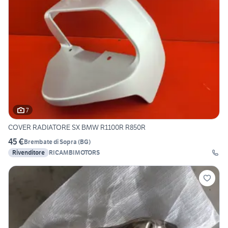
7
COVER RADIATORE SX BMW R1100R R850R
45 €
Brembate di Sopra
(
BG
)
Rivenditore
RICAMBIMOTORS