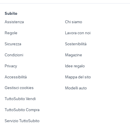
motori
immobili
lavoro e servizi
Subito
Auto
Appartamenti
Offerte di lavoro
Assistenza
Chi siamo
Accessori Auto
Camere/Posti letto
Servizi
Regole
Lavora con noi
Moto e Scooter
Ville singole e a
Candidati in cerca di
Sicurezza
Sostenibilità
schiera
lavoro
Accessori Moto
Condizioni
Magazine
Terreni e rustici
Attrezzature di
Nautica
lavoro
Privacy
Idee regalo
Garage e box
Caravan e Camper
Accessibilità
Mappa del sito
Loft, mansarde e
Veicoli commerciali
altro
Gestisci cookies
Modelli auto
Case vacanza
TuttoSubito Vendi
Uffici e Locali
TuttoSubito Compra
commerciali
Servizio TuttoSubito
elettronica
per la casa e la
sports e hobby