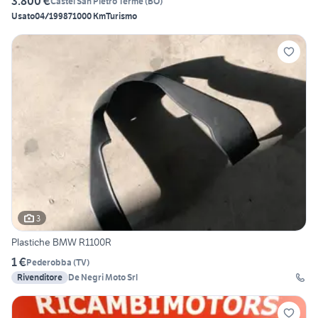
3.800 €
Castel San Pietro Terme
(
BO
)
Usato
04/1998
71000 Km
Turismo
3
Plastiche BMW R1100R
1 €
Pederobba
(
TV
)
Rivenditore
De Negri Moto Srl