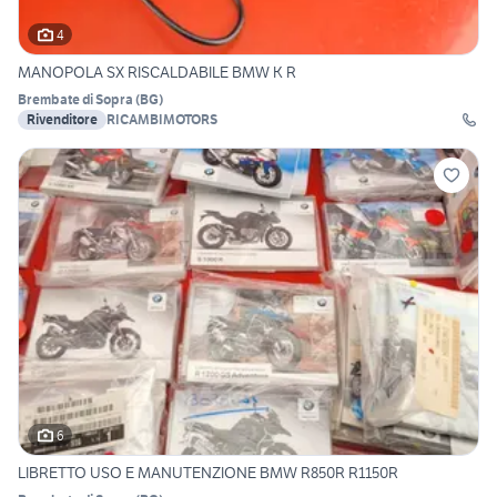
4
MANOPOLA SX RISCALDABILE BMW K R
Brembate di Sopra
(
BG
)
Rivenditore
RICAMBIMOTORS
6
LIBRETTO USO E MANUTENZIONE BMW R850R R1150R