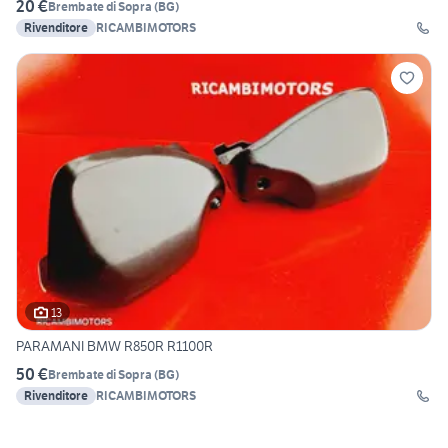
20 €
Brembate di Sopra
(
BG
)
Rivenditore
RICAMBIMOTORS
13
PARAMANI BMW R850R R1100R
50 €
Brembate di Sopra
(
BG
)
Rivenditore
RICAMBIMOTORS