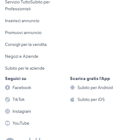
Servizio TuttoSubito per
persona
Informatica
Animali
Professionisti
Arredamento e
Console e
Accessori per
Casalinghi
Inserisci annuncio
Videogiochi
animali
Elettrodomestici
Promuovi annuncio
Audio/Video
Musica e Film
Giardino e Fai da te
Consigli per la vendita
Fotografia
Libri e Riviste
Abbigliamento e
Negozi e Aziende
Telefonia
Strumenti Musicali
Accessori
Subito per le aziende
Sports
Tutto per i bambini
Seguici su
Scarica gratis l'App
Biciclette
Facebook
Subito per Android
Collezionismo
TikTok
Subito per iOS
Instagram
YouTube