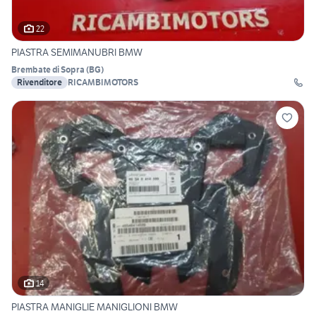
22
PIASTRA SEMIMANUBRI BMW
Brembate di Sopra
(
BG
)
Rivenditore
RICAMBIMOTORS
14
PIASTRA MANIGLIE MANIGLIONI BMW