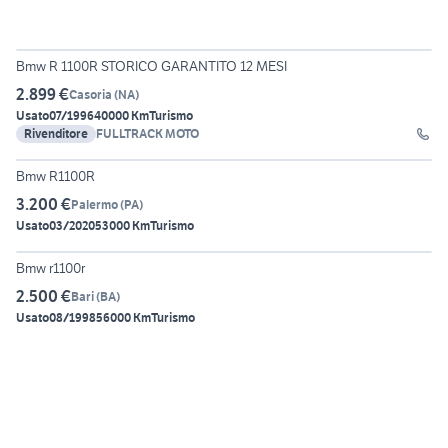
25
Bmw R 1100R STORICO GARANTITO 12 MESI
2.899 €
Casoria
(
NA
)
Usato
07/1996
40000 Km
Turismo
Rivenditore
FULLTRACK MOTO
4
Bmw R1100R
3.200 €
Palermo
(
PA
)
Usato
03/2020
53000 Km
Turismo
6
Bmw r1100r
2.500 €
Bari
(
BA
)
Usato
08/1998
56000 Km
Turismo