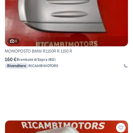
6
MONOPOSTO BMW R1150R R 1150 R
160 €
Brembate di Sopra
(
BG
)
Rivenditore
RICAMBIMOTORS