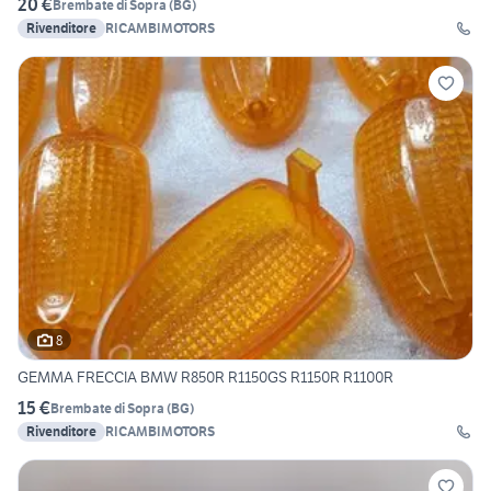
20 €
Brembate di Sopra
(
BG
)
Rivenditore
RICAMBIMOTORS
8
GEMMA FRECCIA BMW R850R R1150GS R1150R R1100R
15 €
Brembate di Sopra
(
BG
)
Rivenditore
RICAMBIMOTORS