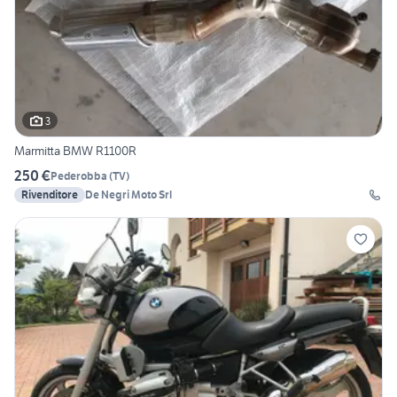
3
Marmitta BMW R1100R
250 €
Pederobba
(
TV
)
Rivenditore
De Negri Moto Srl