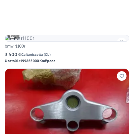
5
bmw r1100r
3.500 €
Caltanissetta
(
CL
)
Usato
01/1998
65000 Km
Epoca