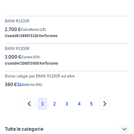
4
BMW R1100R
2.700 €
Cutrofiano
(
LE
)
Usato
05/1999
73226 Km
Turismo
6
BMW R1100R
3.000 €
Cuneo
(
CN
)
Usato
04/2000
73000 Km
Turismo
6
Borse valigie per BMW R1150R ed altre
360 €
Salerno
(
SA
)
1
2
3
4
5
Tutte le categorie