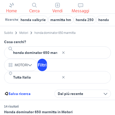
Home
Cerca
Vendi
Messaggi
honda valkyrie
marmitta hm
honda 250
honda reb
Ricerche
Subito
Motori
honda dominator 650 marmitta
Cosa cerchi?
Filtri
MOTORI
Salva ricerca
Dal più recente
14 risultati
Honda dominator 650 marmitta in Motori