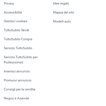
lavoro
concessionari auto usate
Privacy
Idee regalo
Garage e box
golf 3 1.9 tdi
lanciano
Caravan e Camper
Accessibilità
Mappa del sito
Loft, mansarde e
Veicoli commerciali
altro
Gestisci cookies
Modelli auto
Case vacanza
TuttoSubito Vendi
Uffici e Locali
TuttoSubito Compra
commerciali
Servizio TuttoSubito
elettronica
per la casa e la
sports e hobby
Servizio TuttoSubito per
persona
Informatica
Animali
Professionisti
Arredamento e
Console e
Accessori per
Casalinghi
Inserisci annuncio
Videogiochi
animali
Elettrodomestici
Promuovi annuncio
Audio/Video
Musica e Film
Giardino e Fai da te
Consigli per la vendita
Fotografia
Libri e Riviste
Abbigliamento e
Negozi e Aziende
Telefonia
Strumenti Musicali
Accessori