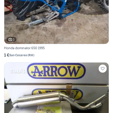
3
Honda dominator 650 1995
1 €
San Cesareo
(
RM
)