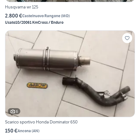
Husqvarna wr 125
2.800 €
Castelnuovo Rangone
(
MO
)
Usato
10/2006
1 Km
Cross / Enduro
6
Scarico sportivo Honda Dominator 650
150 €
Ancona
(
AN
)