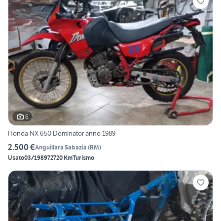
6
Honda NX 650 Dominator anno 1989
2.500 €
Anguillara Sabazia
(
RM
)
Usato
03/1989
72720 Km
Turismo