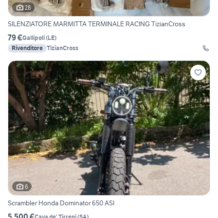
28
SILENZIATORE MARMITTA TERMINALE RACING TizianCross
79 €
Gallipoli
(
LE
)
Rivenditore
TizianCross
6
Scrambler Honda Dominator 650 ASI
5.500 €
Cava de' Tirreni
(
SA
)