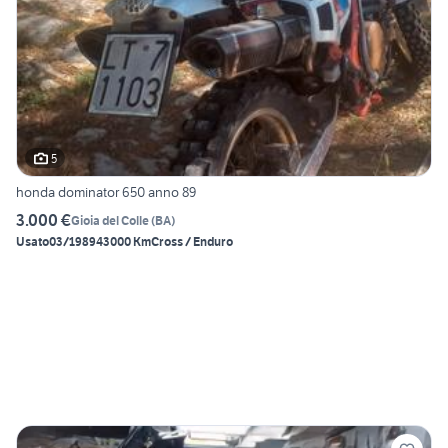
5
honda dominator 650 anno 89
3.000 €
Gioia del Colle
(
BA
)
Usato
03/1989
43000 Km
Cross / Enduro