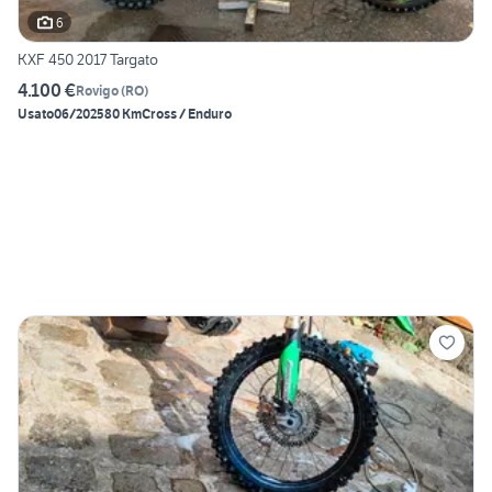
6
KXF 450 2017 Targato
4.100 €
Rovigo
(
RO
)
Usato
06/2025
80 Km
Cross / Enduro