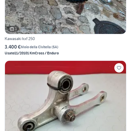
3
Kawasaki kxf 250
3.400 €
Moio della Civitella
(
SA
)
Usato
11/2010
1 Km
Cross / Enduro