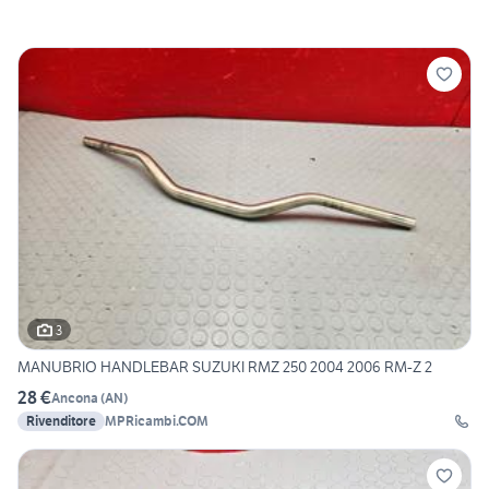
3
MANUBRIO HANDLEBAR SUZUKI RMZ 250 2004 2006 RM-Z 2
28 €
Ancona
(
AN
)
Rivenditore
MPRicambi.COM