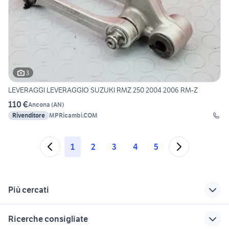
3
LEVERAGGI LEVERAGGIO SUZUKI RMZ 250 2004 2006 RM-Z
110 €
Ancona
(
AN
)
Rivenditore
MPRicambi.COM
1
2
3
4
5
Più cercati
Correlati
Richerche simili
Suggerimenti
Ricerche consigliate
mono
renault modus usata
subaru outback