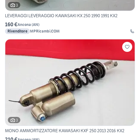
3
LEVERAGGI LEVERAGGIO KAWASAKI KX 250 1990 1991 KX2
160 €
Ancona
(
AN
)
Rivenditore
MPRicambi.COM
3
MONO AMMORTIZZATORE KAWASAKI KXF 250 2013 2016 KX2
210 €
Ancona
(
AN
)