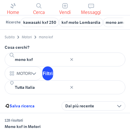
Home
Cerca
Vendi
Messaggi
kawasaki kxf 250
kxf moto Lombardia
mono ammort
Ricerche
Subito
Motori
mono kxf
Cosa cerchi?
Filtri
MOTORI
Salva ricerca
Dal più recente
128 risultati
Mono kxf in Motori