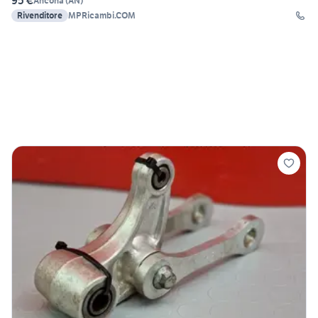
95 €
Ancona
(
AN
)
Rivenditore
MPRicambi.COM