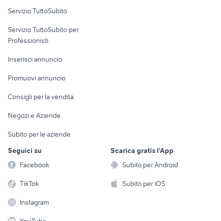
Servizio TuttoSubito
elettronica
per la casa e la
sports e hobby
Servizio TuttoSubito per
persona
Informatica
Animali
Professionisti
Arredamento e
Console e
Accessori per
Casalinghi
Inserisci annuncio
Videogiochi
animali
Elettrodomestici
Promuovi annuncio
Audio/Video
Musica e Film
Giardino e Fai da te
Consigli per la vendita
Fotografia
Libri e Riviste
Abbigliamento e
Negozi e Aziende
Telefonia
Strumenti Musicali
Accessori
Subito per le aziende
Sports
Tutto per i bambini
Seguici su
Scarica gratis l'App
Biciclette
Facebook
Subito per Android
Collezionismo
TikTok
Subito per iOS
Instagram