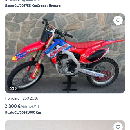
Usato
01/2017
55 Km
Cross / Enduro
6
Honda crf 250 2016
2.800 €
Milano
(
MI
)
Usato
01/2016
1000 Km