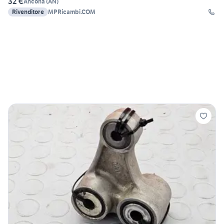
32 €
Ancona
(
AN
)
Rivenditore
MPRicambi.COM