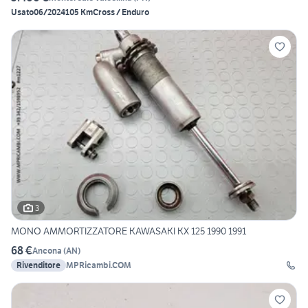
Usato
06/2024
105 Km
Cross / Enduro
3
MONO AMMORTIZZATORE KAWASAKI KX 125 1990 1991
68 €
Ancona
(
AN
)
Rivenditore
MPRicambi.COM