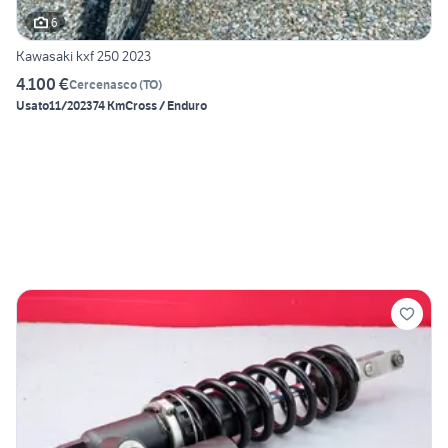
6
Kawasaki kxf 250 2023
4.100 €
Cercenasco
(
TO
)
Usato
11/2023
74 Km
Cross / Enduro