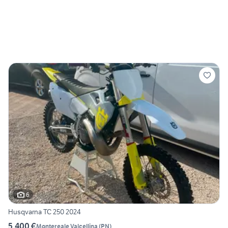
6
Husqvarna TC 250 2024
5.400 €
Montereale Valcellina
(
PN
)