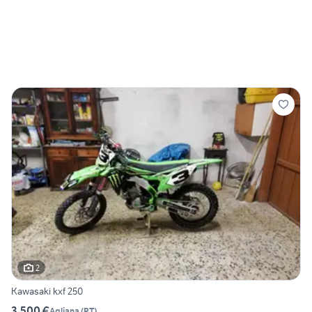
2
Kawasaki kxf 250
3.500 €
Agliana
(
PT
)