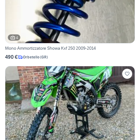
4
Mono Ammortizzatore Showa Kxf 250 2009-2014
490 €
Orbetello
(
GR
)