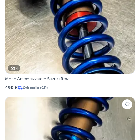
4
Mono Ammortizzatore Suzuki Rmz
490 €
Orbetello
(
GR
)