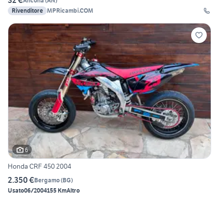
32 €
Ancona
(
AN
)
Rivenditore
MPRicambi.COM
6
Honda CRF 450 2004
2.350 €
Bergamo
(
BG
)
Usato
06/2004
155 Km
Altro