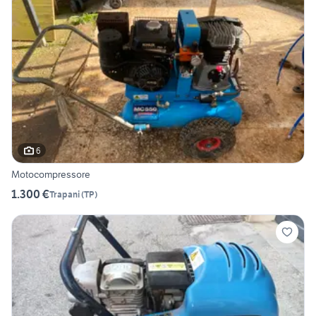
6
Motocompressore
1.300 €
Trapani
(
TP
)