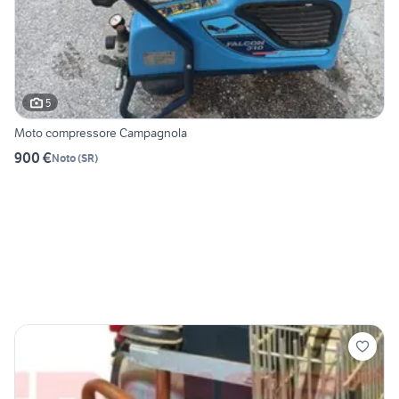
5
Moto compressore Campagnola
900 €
Noto
(
SR
)