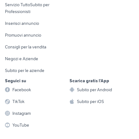
Servizio TuttoSubito per
persona
Informatica
Animali
Professionisti
Arredamento e
Console e
Accessori per
Casalinghi
Inserisci annuncio
Videogiochi
animali
Elettrodomestici
Promuovi annuncio
Audio/Video
Musica e Film
Giardino e Fai da te
Consigli per la vendita
Fotografia
Libri e Riviste
Abbigliamento e
Negozi e Aziende
Telefonia
Strumenti Musicali
Accessori
Subito per le aziende
Sports
Tutto per i bambini
Seguici su
Scarica gratis l'App
Biciclette
Facebook
Subito per Android
Collezionismo
TikTok
Subito per iOS
Instagram
YouTube