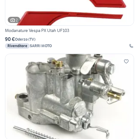
2
Modanature Vespa PX Utah UF103
90 €
Oderzo
(
TV
)
Rivenditore
SARRI MOTO