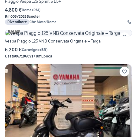
Piaggio Vespa 125 Sprint S E5+
4.800 €
Roma
(
RM
)
Km0
03/2026
Scooter
Rivenditore
Che Moto!Roma
6
Vespa Piaggio 125 VNB Conservata Originale – Targa
6.200 €
Carovigno
(
BR
)
Usato
06/1960
917 Km
Epoca