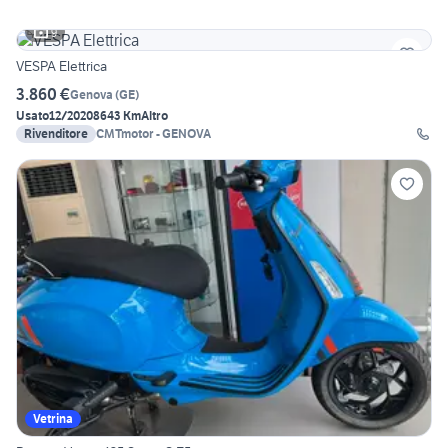
9
VESPA Elettrica
3.860 €
Genova
(
GE
)
Usato
12/2020
8643 Km
Altro
Rivenditore
CMTmotor - GENOVA
Vetrina