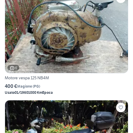
6
Motore vespa 125 NB4M
400 €
Magione
(
PG
)
Usato
01/1960
1000 Km
Epoca