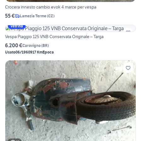
Crocera innesto cambio evok 4 marce per vespa
55 €
Lamezia Terme
(
CZ
)
Vetrina
Vespa Piaggio 125 VNB Conservata Originale – Targa
6.200 €
Carovigno
(
BR
)
Usato
06/1960
917 Km
Epoca