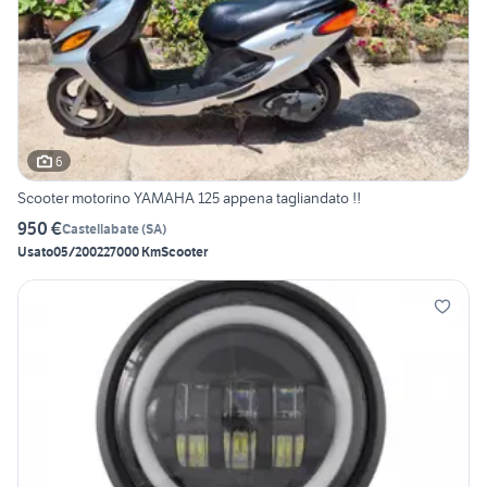
6
Scooter motorino YAMAHA 125 appena tagliandato !!
950 €
Castellabate
(
SA
)
Usato
05/2002
27000 Km
Scooter