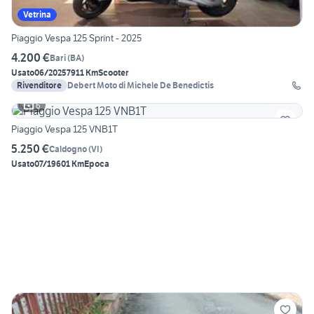
Vetrina
Piaggio Vespa 125 Sprint - 2025
4.200 €
Bari
(
BA
)
Usato
06/2025
7911 Km
Scooter
Rivenditore
Debert Moto di Michele De Benedictis
6
Piaggio Vespa 125 VNB1T
5.250 €
Caldogno
(
VI
)
Usato
07/1960
1 Km
Epoca