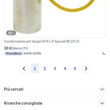
3
Condensatore per Vespa 50 N L R Special 98 125 V1
30 €
Oderzo
(
TV
)
Rivenditore
SARRI MOTO
1
2
3
4
5
Più cercati
Correlati
Richerche simili
Suggerimenti
Ricerche consigliate
ricambi vespa
golf 6
subaru outback