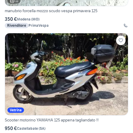
11
manubrio forcella mozzo scudo vespa primavera 125
350 €
Modena
(
MO
)
Rivenditore
PrimaVespa
Vetrina
Scooter motorino YAMAHA 125 appena tagliandato !!
950 €
Castellabate
(
SA
)