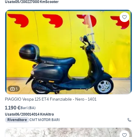
Usato
05/2002
27000 Km
Scooter
5
PIAGGIO Vespa 125 ET4 Finanziabile - Nero - 1401
1.190 €
Bari
(
BA
)
Usato
06/2000
14014 Km
Altro
Rivenditore
CMT MOTOR BARI