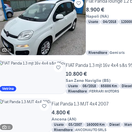
Fiat Panda lounge 1.2 
8.900 €
Napoli
(
NA
)
Usato
04/2018
12000
26
Rivenditore
Gemi srls
FIAT Panda 1.3 mjt 16v 4x4 s&s 9
10.800 €
San Zeno Naviglio
(
BS
)
Usato
08/2018
65886 Km
Diesel
Vetrina
Rivenditore
FERRARI MOTORS
Fiat Panda 1.3 MJT 4x4 2007
4.800 €
Ancona
(
AN
)
Usato
03/2007
160000 Km
Diesel
Man
11
Rivenditore
ANCONAUTO SRLS