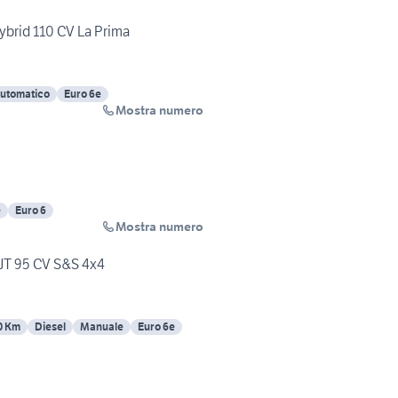
ybrid 110 CV La Prima
utomatico
Euro 6e
Mostra numero
e
Euro 6
Mostra numero
MJT 95 CV S&S 4x4
0 Km
Diesel
Manuale
Euro 6e