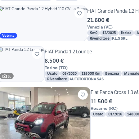
FIAT Grande Panda 1.2 H
21.600 €
Venezia
(
VE
)
Km0
12/2025
Ibrida
A
Vetrina
Rivenditore
F.L.S SRL
FIAT Panda 1.2 Lounge
8.500 €
Torino
(
TO
)
Usato
05/2020
115000 Km
Benzina
Manual
16
Rivenditore
AUTOTORTONA SAS
Fiat Panda Cross 1.3 
11.500 €
Rosarno
(
RC
)
Usato
01/2016
14800