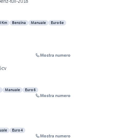
benz-full-2018
0 Km
Benzina
Manuale
Euro 6e
Mostra numero
5cv
Manuale
Euro 6
Mostra numero
uale
Euro 4
Mostra numero