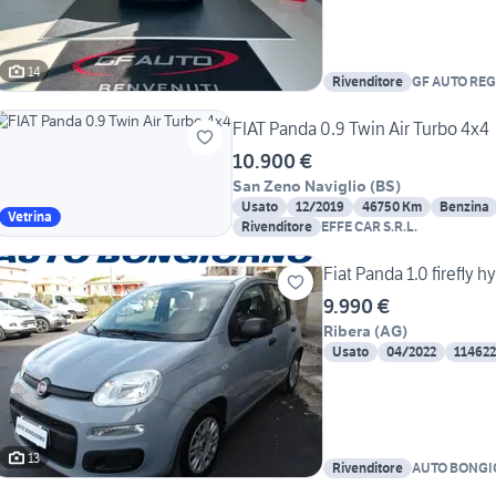
14
Rivenditore
GF AUTO REG
FIAT Panda 0.9 Twin Air Turbo 4x4
10.900 €
San Zeno Naviglio
(
BS
)
Usato
12/2019
46750 Km
Benzina
Vetrina
Rivenditore
EFFE CAR S.R.L.
Fiat Panda 1.0 firefly 
9.990 €
Ribera
(
AG
)
Usato
04/2022
11462
13
Rivenditore
AUTO BONGIO