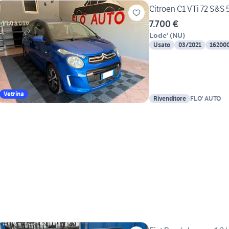
Citroen C1 VTi 72 S&S 
7.700 €
Lode'
(
NU
)
Usato
03/2021
16200
Vetrina
Rivenditore
FLO' AUTO