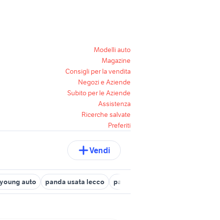
Modelli auto
Magazine
Consigli per la vendita
Negozi e Aziende
Subito per le Aziende
Assistenza
Ricerche salvate
Preferiti
Vendi
young auto
panda usata lecco
panda gpl napoli e provincia
v