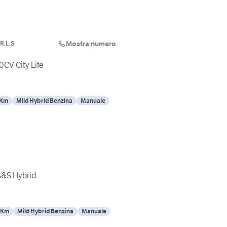
Mostra numero
R.L.S.
t panda 1.0 Hybrid 70CV City Life
 Km
Mild Hybrid Benzina
Manuale
 S&S Hybrid
 Km
Mild Hybrid Benzina
Manuale