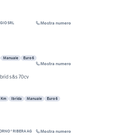
Mostra numero
GIO SRL
Manuale
Euro 6
Mostra numero
hybrid s&s 70cv
2 Km
Ibrida
Manuale
Euro 6
Mostra numero
RNO ® RIBERA AG