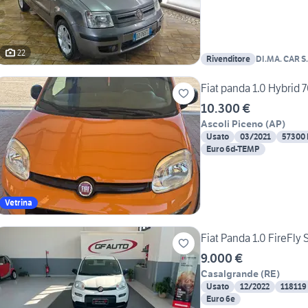
22
Rivenditore
DI.MA. CAR S.
Fia
10.300 €
Ascoli Piceno
(
AP
)
Usato
03/2021
57300
Euro 6d-TEMP
Vetrina
Fiat Panda 1.0 FireFly
9.000 €
Casalgrande
(
RE
)
Usato
12/2022
118119
Euro 6e