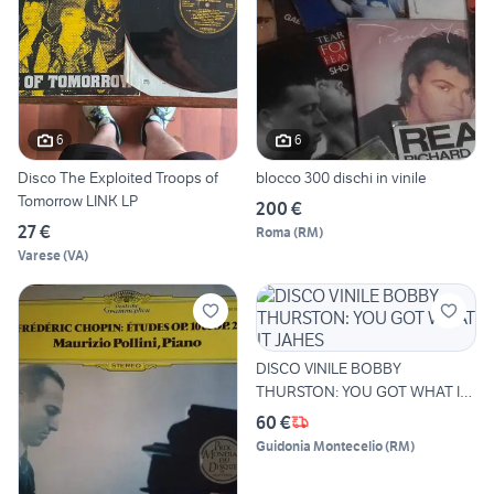
6
6
Disco The Exploited Troops of
blocco 300 dischi in vinile
Tomorrow LINK LP
200 €
27 €
Roma
(
RM
)
Varese
(
VA
)
DISCO VINILE BOBBY
THURSTON: YOU GOT WHAT IT
JAHES
60 €
Guidonia Montecelio
(
RM
)