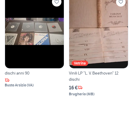
Vetrina
dischi anni 90
Vinili LP “L. V. Beethoven” 12
dischi
Busto Arsizio
(
VA
)
16 €
Brugherio
(
MB
)