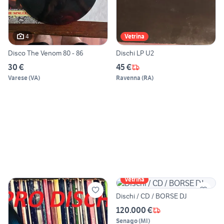
4
Vetrina
Disco The Venom 80 - 86
Dischi LP U2
30 €
45 €
Varese
(
VA
)
Ravenna
(
RA
)
Vetrina
Dischi / CD / BORSE DJ
120.000 €
Senago
(
MI
)