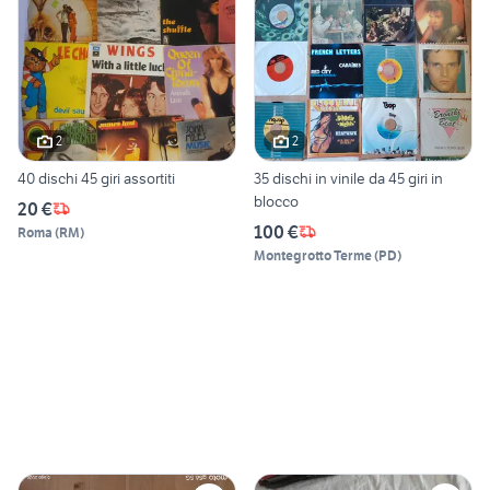
2
2
40 dischi 45 giri assortiti
35 dischi in vinile da 45 giri in
blocco
20 €
100 €
Roma
(
RM
)
Montegrotto Terme
(
PD
)