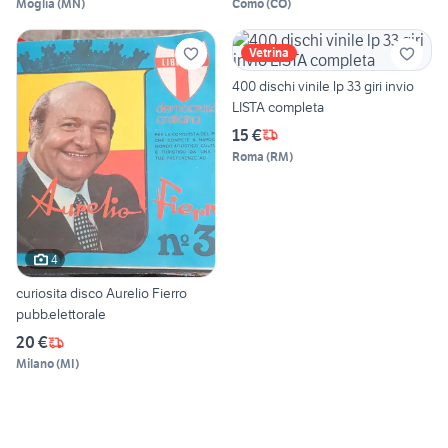
Moglia
(
MN
)
Como
(
CO
)
Vetrina
400 dischi vinile lp 33 giri invio
LISTA completa
15 €
Roma
(
RM
)
4
curiosita disco Aurelio Fierro
pubb.elettorale
20 €
Milano
(
MI
)