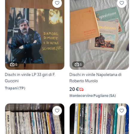
6
6
Dischi in vinile LP 33 giri di F.
Dischi in vinile Napoletana di
Guccini
Roberto Murolo
Trapani
(
TP
)
20 €
Montecorvino Pugliano
(
SA
)