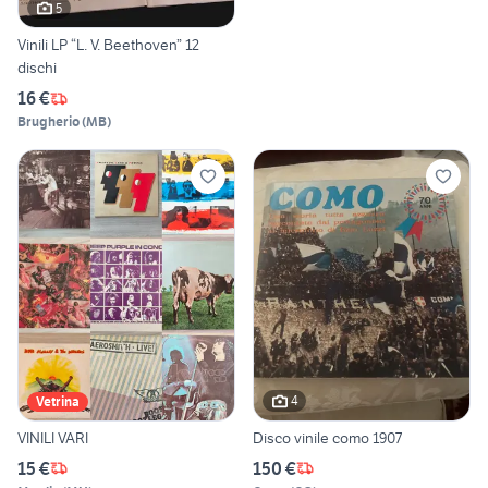
5
Vinili LP “L. V. Beethoven” 12
dischi
16 €
Brugherio
(
MB
)
4
Vetrina
VINILI VARI
Disco vinile como 1907
15 €
150 €