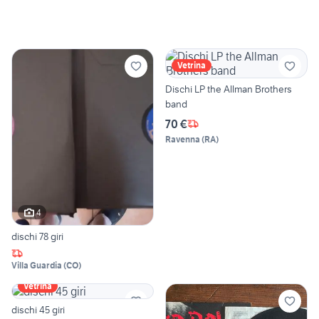
Vetrina
Dischi LP the Allman Brothers
band
70 €
Ravenna
(
RA
)
4
dischi 78 giri
Villa Guardia
(
CO
)
Vetrina
dischi 45 giri