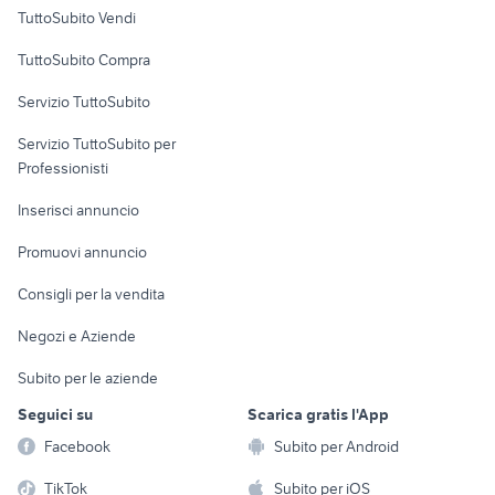
Case vacanza
TuttoSubito Vendi
Uffici e Locali
TuttoSubito Compra
commerciali
Servizio TuttoSubito
elettronica
per la casa e la
sports e hobby
Servizio TuttoSubito per
persona
Informatica
Animali
Professionisti
Arredamento e
Console e
Accessori per
Casalinghi
Inserisci annuncio
Videogiochi
animali
Elettrodomestici
Promuovi annuncio
Audio/Video
Musica e Film
Giardino e Fai da te
Consigli per la vendita
Fotografia
Libri e Riviste
Abbigliamento e
Negozi e Aziende
Telefonia
Strumenti Musicali
Accessori
Subito per le aziende
Sports
Tutto per i bambini
Seguici su
Scarica gratis l'App
Biciclette
Facebook
Subito per Android
Collezionismo
TikTok
Subito per iOS