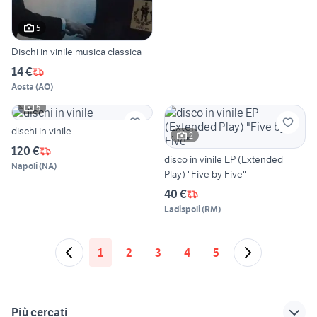
5
Dischi in vinile musica classica
14 €
Aosta
(
AO
)
5
dischi in vinile
2
120 €
disco in vinile EP (Extended
Napoli
(
NA
)
Play) "Five by Five"
40 €
Ladispoli
(
RM
)
1
2
3
4
5
Più cercati