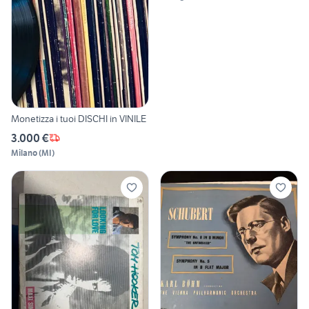
Monetizza i tuoi DISCHI in VINILE
3.000 €
Milano
(
MI
)