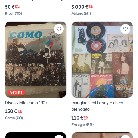
50 €
3.000 €
Rivoli
(
TO
)
Milano
(
MI
)
Vetrina
Disco vinile como 1907
mangiadischi Penny e dischi
prenotato
150 €
110 €
Como
(
CO
)
Perugia
(
PG
)