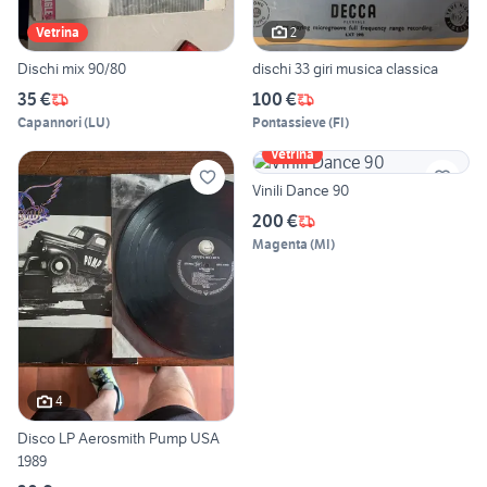
2
Vetrina
Dischi mix 90/80
dischi 33 giri musica classica
35 €
100 €
Capannori
(
LU
)
Pontassieve
(
FI
)
Vetrina
Vinili Dance 90
200 €
Magenta
(
MI
)
4
Disco LP Aerosmith Pump USA
1989