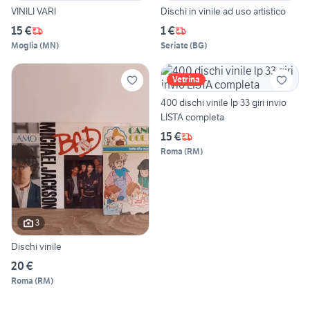
VINILI VARI
Dischi in vinile ad uso artistico
15 €
1 €
Moglia
(
MN
)
Seriate
(
BG
)
Vetrina
400 dischi vinile lp 33 giri invio
LISTA completa
15 €
Roma
(
RM
)
3
Dischi vinile
20 €
Roma
(
RM
)