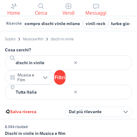
Home
Cerca
Vendi
Messaggi
compro dischi vinile milano
vinili rock
turbe giovani
Ricerche
Subito
Musica e film
dischi in vinile
Cosa cerchi?
Musica e
Filtri
Film
Salva ricerca
Dal più rilevante
8.394 risultati
Dischi in vinile in Musica e film