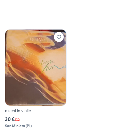
dischi in vinile
30 €
San Miniato
(
PI
)