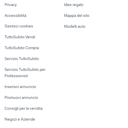
lavoro
tastiera organo
double cut
Privacy
Idee regalo
Garage e box
helix floor
alti tweeter bassi
Caravan e Camper
Accessibilità
Mappa del sito
Loft, mansarde e
Veicoli commerciali
altro
Gestisci cookies
Modelli auto
Case vacanza
TuttoSubito Vendi
Uffici e Locali
TuttoSubito Compra
commerciali
Servizio TuttoSubito
elettronica
per la casa e la
sports e hobby
Servizio TuttoSubito per
persona
Informatica
Animali
Professionisti
Arredamento e
Console e
Accessori per
Casalinghi
Inserisci annuncio
Videogiochi
animali
Elettrodomestici
Promuovi annuncio
Audio/Video
Musica e Film
Giardino e Fai da te
Consigli per la vendita
Fotografia
Libri e Riviste
Abbigliamento e
Negozi e Aziende
Telefonia
Strumenti Musicali
Accessori