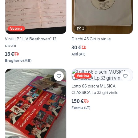
2
Vetrina
Vinili LP “L. V. Beethoven” 12
Dischi 45 Giri in vinile
dischi
30 €
16 €
Asti
(
AT
)
Brugherio
(
MB
)
Vetrina
Lotto 66 dischi MUSICA
CLASSICA Lp 33 giri vinile
150 €
Formia
(
LT
)