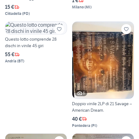
1 €
15 €
Milano
(
MI
)
Cittadella
(
PD
)
Questo lotto comprende 28
dischi in vinile 45 giri
55 €
Andria
(
BT
)
6
Doppio vinile 2LP di 21 Savage –
American Dream.
40 €
Pontedera
(
PI
)