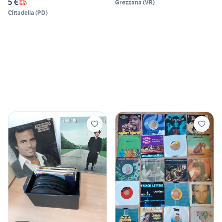
5 €
Grezzana
(
VR
)
Cittadella
(
PD
)