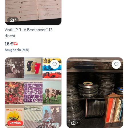
5
Vinili LP “L. V. Beethoven” 12
dischi
16 €
Brugherio
(
MB
)
2
Vetrina