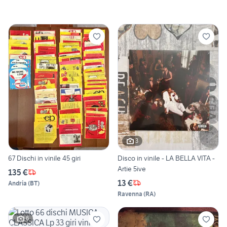
3
67 Dischi in vinile 45 giri
Disco in vinile - LA BELLA VITA -
Artie 5ive
135 €
13 €
Andria
(
BT
)
Ravenna
(
RA
)
6