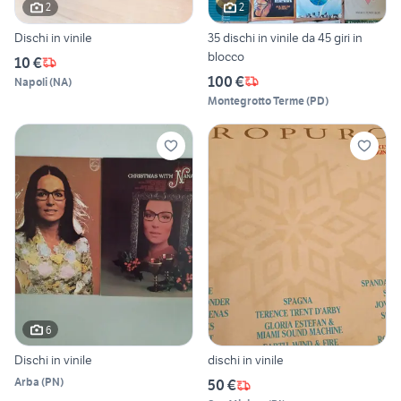
2
2
Dischi in vinile
35 dischi in vinile da 45 giri in
blocco
10 €
100 €
Napoli
(
NA
)
Montegrotto Terme
(
PD
)
6
Dischi in vinile
dischi in vinile
Arba
(
PN
)
50 €