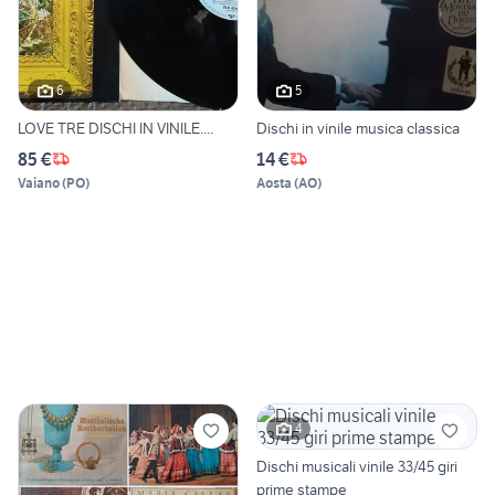
6
5
LOVE TRE DISCHI IN VINILE....
Dischi in vinile musica classica
85 €
14 €
Vaiano
(
PO
)
Aosta
(
AO
)
4
Dischi musicali vinile 33/45 giri
prime stampe