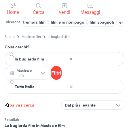
Home
Cerca
Vendi
Messaggi
tremors film
film e io non pago
film spagnoli
ex fi
Ricerche
Subito
Musica e film
la bugiarda film
Cosa cerchi?
Musica e
Filtri
Film
Salva ricerca
Dal più rilevante
7 risultati
La bugiarda film in Musica e film