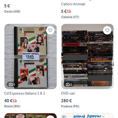
Cartoni Animati
5 €
5 €
Desio
(
MB
)
Catania
(
CT
)
6
6
Cd Expresso Italiano 1 & 2
DVD vari
40 €
280 €
Rimini
(
RN
)
Padova
(
PD
)