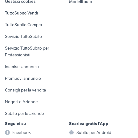
Gestisci cookies
Modelli auto
Case vacanza
TuttoSubito Vendi
Uffici e Locali
TuttoSubito Compra
commerciali
Servizio TuttoSubito
elettronica
per la casa e la
sports e hobby
Servizio TuttoSubito per
persona
Informatica
Animali
Professionisti
Arredamento e
Console e
Accessori per
Casalinghi
Inserisci annuncio
Videogiochi
animali
Elettrodomestici
Promuovi annuncio
Audio/Video
Musica e Film
Giardino e Fai da te
Consigli per la vendita
Fotografia
Libri e Riviste
Abbigliamento e
Negozi e Aziende
Telefonia
Strumenti Musicali
Accessori
Subito per le aziende
Sports
Tutto per i bambini
Seguici su
Scarica gratis l'App
Biciclette
Facebook
Subito per Android