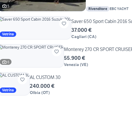
5
Rivenditore
EBC YACHT
Saver 650 Sport Cabin 2016 S
37.000 €
Vetrina
Cagliari
(
CA
)
Monterey 270 CR SPORT CRUISE
55.900 €
6
Venezia
(
VE
)
AL CUSTOM 30
240.000 €
Vetrina
Olbia
(
OT
)