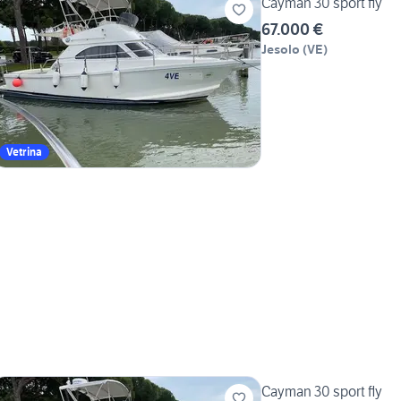
Cayman 30 sport fly
67.000 €
Jesolo
(
VE
)
Vetrina
Cayman 30 sport fly