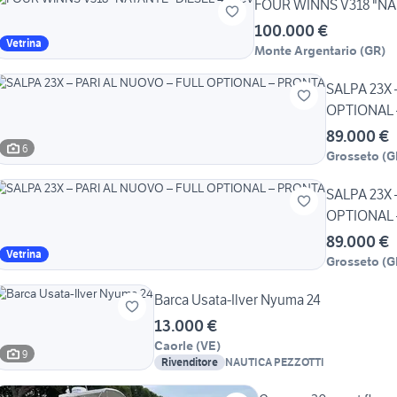
FOUR WINNS V318 "NA
100.000 €
Vetrina
Monte Argentario
(
GR
)
SALPA 23X 
OPTIONAL 
89.000 €
6
Grosseto
(
G
SALPA 23X 
OPTIONAL 
89.000 €
Vetrina
Grosseto
(
G
Barca Usata-Ilver Nyuma 24
13.000 €
Caorle
(
VE
)
9
Rivenditore
NAUTICA PEZZOTTI