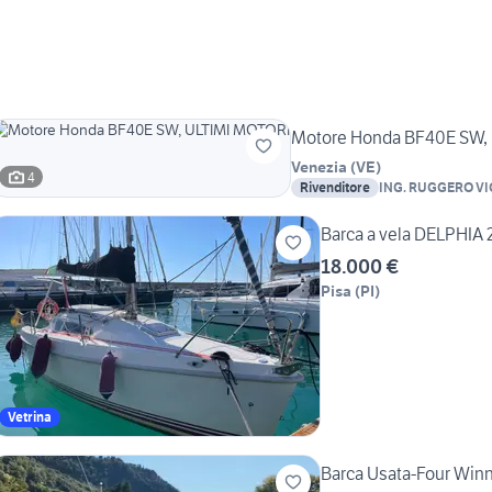
Motore Honda BF40E SW,
Venezia
(
VE
)
4
Rivenditore
ING. RUGGERO VIO 
Barca a vela DELPHIA 
18.000 €
Pisa
(
PI
)
Vetrina
Barca Usata-Four Winn