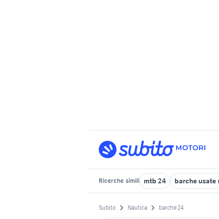
mtb 24
barche usate 
Ricerche
simili
Subito
Nautica
barche 24