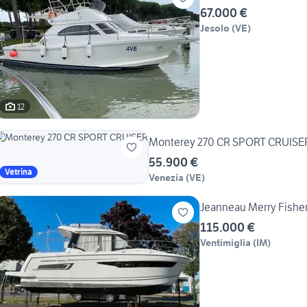
67.000 €
Jesolo
(
VE
)
12
Monterey 270 CR SPORT CRUISE
55.900 €
Vetrina
Venezia
(
VE
)
Jeanneau Merry Fisher
115.000 €
Ventimiglia
(
IM
)