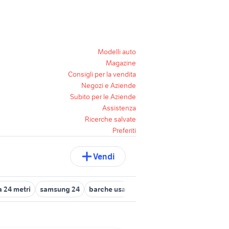
Modelli auto
Magazine
Consigli per la vendita
Negozi e Aziende
Subito per le Aziende
Assistenza
Ricerche salvate
Preferiti
Vendi
a 24 metri
samsung 24
barche usate marano lagunare
leve di 