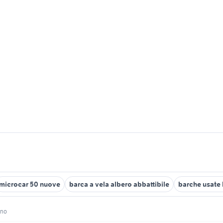
microcar 50 nuove
barca a vela albero abbattibile
barche usate 
ino