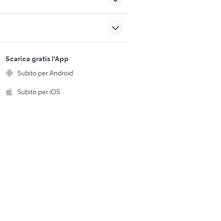
endita
barca alluminio 3 metri
ardegna
barche Genoa
sports e hobby
va
a
Scarica gratis l'App
kamarina
Animali
Subito per Android
ento e
ricovero per barche
Accessori per animali
hi
Subito per iOS
Musica e Film
omestici
Libri e Riviste
e Fai da te
Strumenti Musicali
amento e
ri
Sports
 i bambini
Biciclette
Collezionismo