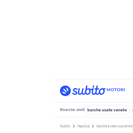
barche usate veneto
Ricerche
simili
Subito
Nautica
barche a vela nuove list