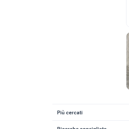
Più cercati
Correlati
R
Ricerche consigliate