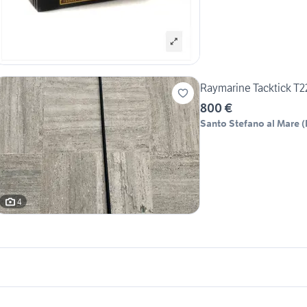
Raymarine Tacktick T2
800 €
Santo Stefano al Mare
(
4
icherche simili
Suggerimenti