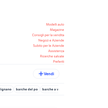
Modelli auto
Magazine
Consigli per la vendita
Negozi e Aziende
Subito per le Aziende
Assistenza
Ricerche salvate
Preferiti
Vendi
lignano
barche del po
barche a vela Catania provincia
barche