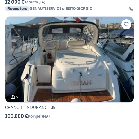
12.000 €
Taranto
(
TA
)
Rivenditore
GSNAUTISERVICE di SISTO GIORGIO
6
CRANCHI ENDURANCE 39
100.000 €
Pompei
(
NA
)