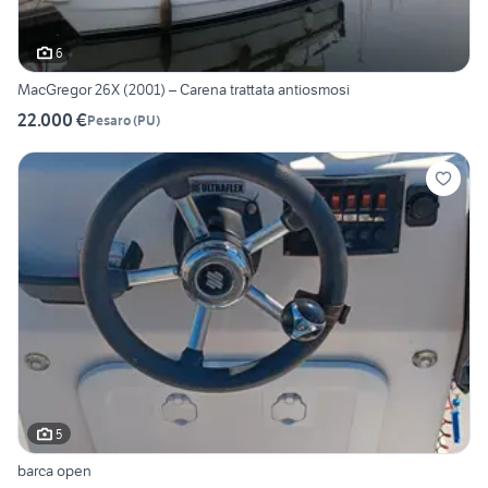
6
MacGregor 26X (2001) – Carena trattata antiosmosi
22.000 €
Pesaro
(
PU
)
5
barca open