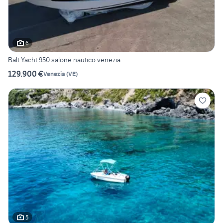
6
Balt Yacht 950 salone nautico venezia
129.900 €
Venezia
(
VE
)
5