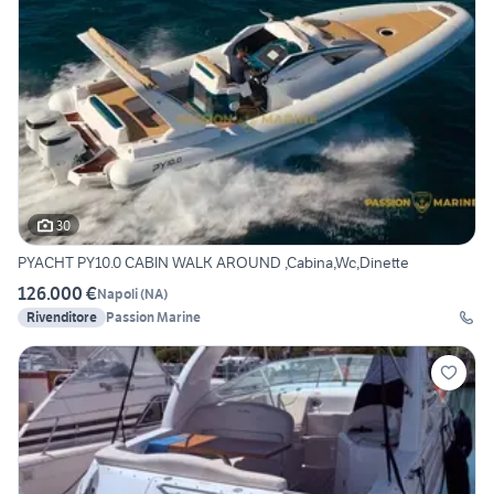
30
PYACHT PY10.0 CABIN WALK AROUND ,Cabina,Wc,Dinette
126.000 €
Napoli
(
NA
)
Rivenditore
Passion Marine