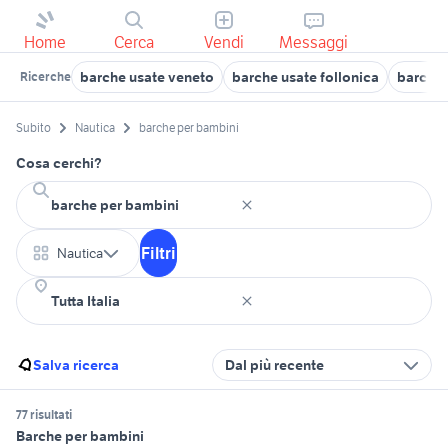
Home
Cerca
Vendi
Messaggi
barche usate veneto
barche usate follonica
barche 
Ricerche
Subito
Nautica
barche per bambini
Cosa cerchi?
Filtri
Nautica
Salva ricerca
Dal più recente
77 risultati
Barche per bambini