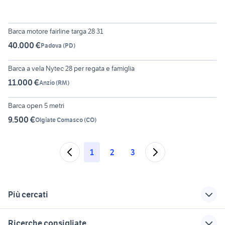
6
Barca motore fairline targa 28 31
40.000 €
Padova
(
PD
)
6
Barca a vela Nytec 28 per regata e famiglia
11.000 €
Anzio
(
RM
)
6
Barca open 5 metri
9.500 €
Olgiate Comasco
(
CO
)
1
2
3
Più cercati
Correlati
Richerche simili
Suggerimenti
Ricerche consigliate