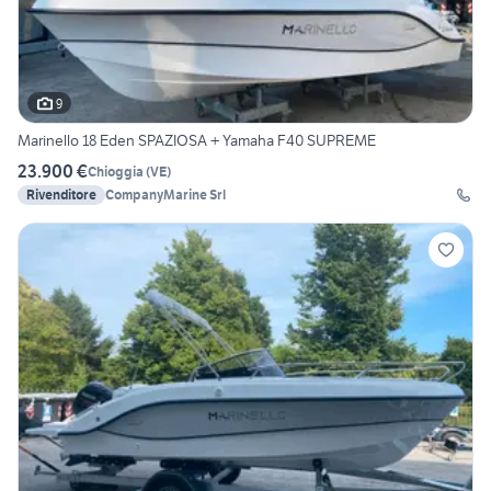
9
Marinello 18 Eden SPAZIOSA + Yamaha F40 SUPREME
23.900 €
Chioggia
(
VE
)
Rivenditore
CompanyMarine Srl