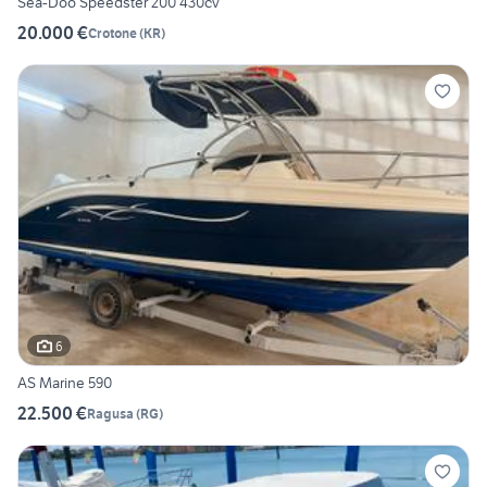
Sea-Doo Speedster 200 430cv
20.000 €
Crotone
(
KR
)
6
AS Marine 590
22.500 €
Ragusa
(
RG
)