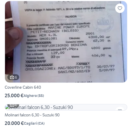
6
Coverline Cabin 640
25.000 €
Alghero
(
SS
)
6
Molinari falcon 6,30 - Suzuki 90
20.000 €
Cagliari
(
CA
)