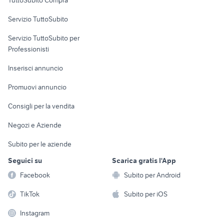
TuttoSubito Compra
commerciali
Servizio TuttoSubito
elettronica
per la casa e la
sports e hobby
Servizio TuttoSubito per
persona
Informatica
Animali
Professionisti
Arredamento e
Console e
Accessori per
Casalinghi
Inserisci annuncio
Videogiochi
animali
Elettrodomestici
Promuovi annuncio
Audio/Video
Musica e Film
Giardino e Fai da te
Consigli per la vendita
Fotografia
Libri e Riviste
Abbigliamento e
Negozi e Aziende
Telefonia
Strumenti Musicali
Accessori
Subito per le aziende
Sports
Tutto per i bambini
Seguici su
Scarica gratis l'App
Biciclette
Facebook
Subito per Android
Collezionismo
TikTok
Subito per iOS
Instagram