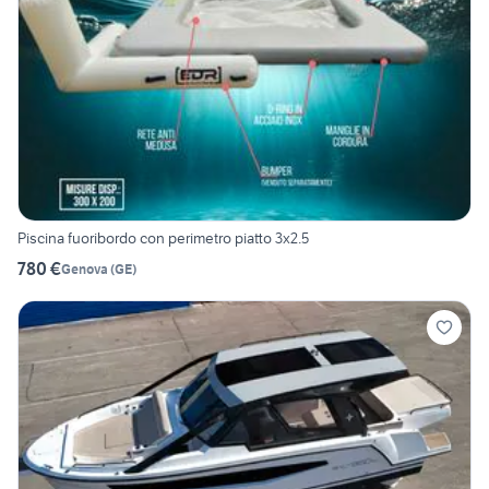
Piscina fuoribordo con perimetro piatto 3x2.5
780 €
Genova
(
GE
)