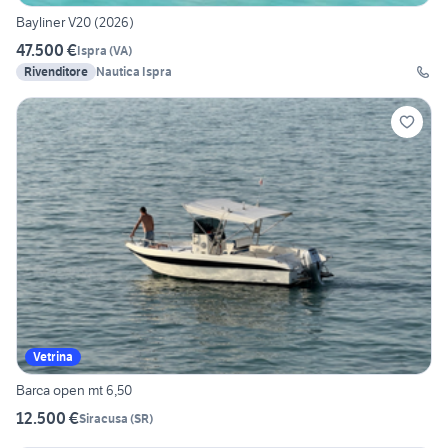
Bayliner V20 (2026)
47.500 €
Ispra
(
VA
)
Rivenditore
Nautica Ispra
Vetrina
Barca open mt 6,50
12.500 €
Siracusa
(
SR
)