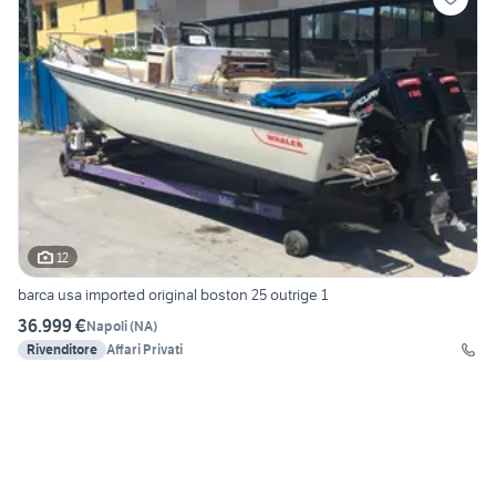
12
barca usa imported original boston 25 outrige 1
36.999 €
Napoli
(
NA
)
Rivenditore
Affari Privati