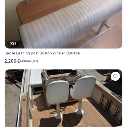
3
Sedile Leaning post Boston Whaler Outrage
2.200 €
Milano
(
MI
)