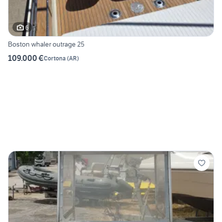
6
Boston whaler outrage 25
109.000 €
Cortona
(
AR
)