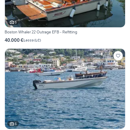
6
Boston Whaler 22 Outrage EFB - Refitting
40.000 €
Lecco
(
LC
)
6