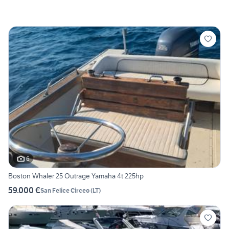
6
Boston Whaler 25 Outrage Yamaha 4t 225hp
59.000 €
San Felice Circeo
(
LT
)