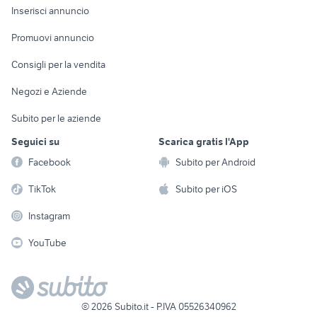
Console e
Accessori per
Casalinghi
Inserisci annuncio
Videogiochi
animali
Elettrodomestici
Promuovi annuncio
Audio/Video
Musica e Film
Giardino e Fai da te
Consigli per la vendita
Fotografia
Libri e Riviste
Abbigliamento e
Negozi e Aziende
Telefonia
Strumenti Musicali
Accessori
Subito per le aziende
Sports
Tutto per i bambini
Seguici su
Scarica gratis l'App
Biciclette
Facebook
Subito per Android
Collezionismo
TikTok
Subito per iOS
Instagram
YouTube
©
2026
Subito.it - P.IVA 05526340962