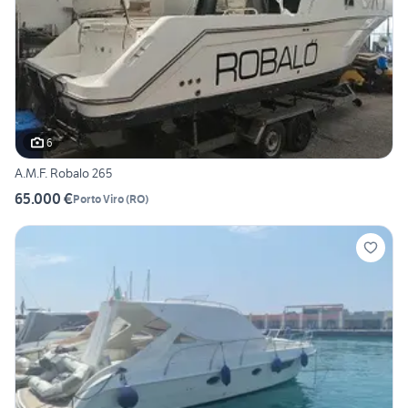
6
A.M.F. Robalo 265
65.000 €
Porto Viro
(
RO
)