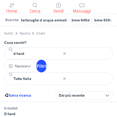
Home
Cerca
Vendi
Messaggi
tartarughe d acqua animali
bmw 640d
bmw 630d
Ricerche
Subito
Nautica
d hard
Cosa cerchi?
Filtri
Nautica
Salva ricerca
Dal più recente
8 risultati
D hard