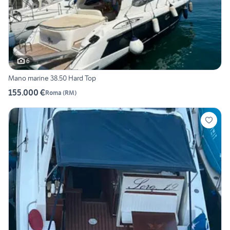
6
Mano marine 38.50 Hard Top
155.000 €
Roma
(
RM
)