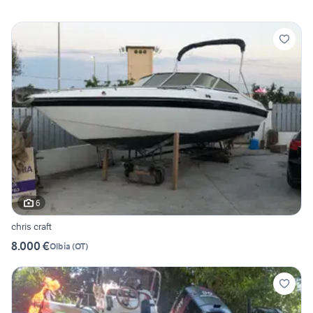
6
chris craft
8.000 €
Olbia
(
OT
)