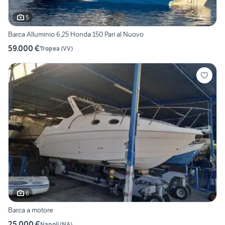
5
Barca Alluminio 6,25 Honda 150 Pari al Nuovo
59.000 €
Tropea
(
VV
)
6
Barca a motore
25.000 €
Napoli
(
NA
)