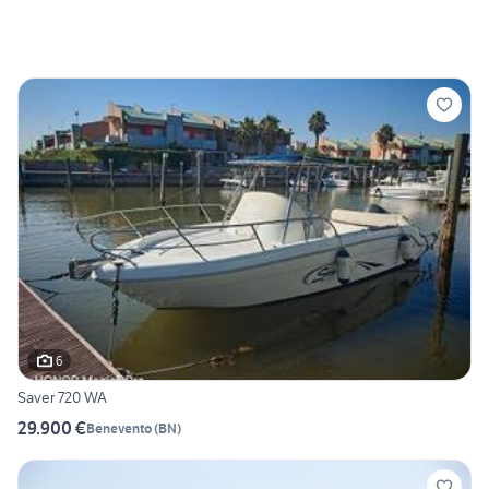
6
Saver 720 WA
29.900 €
Benevento
(
BN
)