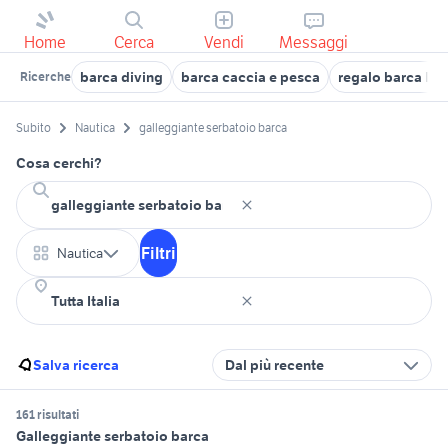
Home
Cerca
Vendi
Messaggi
barca diving
barca caccia e pesca
regalo barca ligu
Ricerche
Subito
Nautica
galleggiante serbatoio barca
Cosa cerchi?
Filtri
Nautica
Salva ricerca
Dal più recente
161 risultati
Galleggiante serbatoio barca