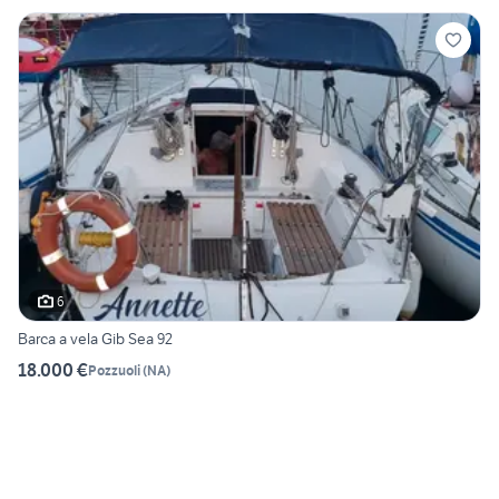
6
Barca a vela Gib Sea 92
18.000 €
Pozzuoli
(
NA
)