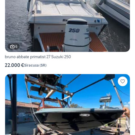
6
bruno abbate primatist 27 Suzuki 250
22.000 €
Siracusa
(
SR
)