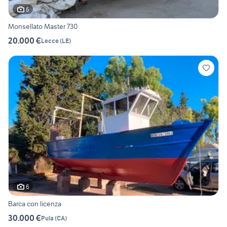
6
Monsellato Master 730
20.000 €
Lecce
(
LE
)
6
Barca con licenza
30.000 €
Pula
(
CA
)