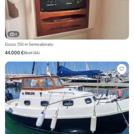
6
Gozzo 7,50 m Semicabinato
44.000 €
Eboli
(
SA
)