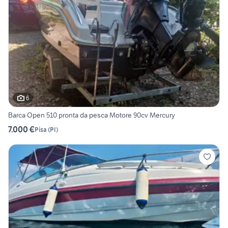
6
Barca Open 510 pronta da pesca Motore 90cv Mercury
7.000 €
Pisa
(
PI
)