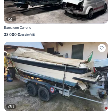
6
Barca con Carrello
38.000 €
Jesolo
(
VE
)
6