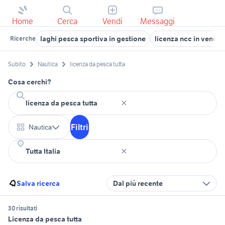
Home
Cerca
Vendi
Messaggi
laghi pesca sportiva in gestione
licenza ncc in vendi
Ricerche
Subito
Nautica
licenza da pesca tutta
Cosa cerchi?
Filtri
Nautica
Salva ricerca
Dal più recente
30 risultati
Licenza da pesca tutta