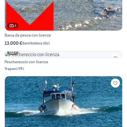
4
Barca da pesca con licenza
13.000 €
Sant'Antioco
(
SU
)
3
Peschereccio con licenza
Trapani
(
TP
)