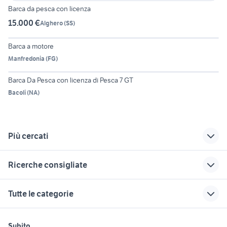
Barca da pesca con licenza
15.000 €
Alghero
(
SS
)
5
Barca a motore
Manfredonia
(
FG
)
6
Barca Da Pesca con licenza di Pesca 7 GT
Bacoli
(
NA
)
Più cercati
Correlati
Richerche simili
Suggerimenti
Ricerche consigliate
barche da pesca
bass boat
barche usate
con licenza nautica
bagnara calabra
arkos barche
gommone smontabile
gozzo ligure usato la
Tutte le categorie
Calabria
spezia
barca linea asse
cantieri navali liguria
canoe nautica Sardegna
licenze da pesca
nautica
saver 620 nautica
barche nautica Portoscuso
cranchi clipper cruiser nautica
motori
immobili
lavoro e servizi
nautica Toscana
bavaria 32 sport
bavaria
Subito