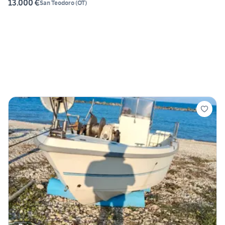
13.000 €
San Teodoro
(
OT
)