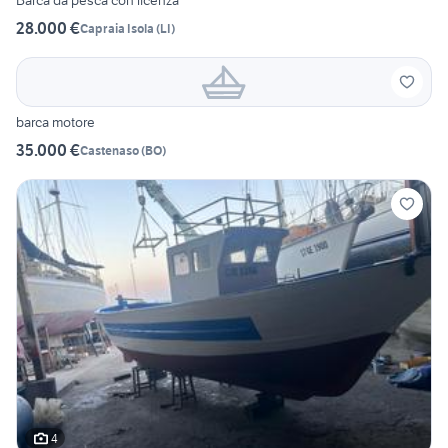
Barca da pesca con licenza
28.000 €
Capraia Isola
(
LI
)
barca motore
35.000 €
Castenaso
(
BO
)
4