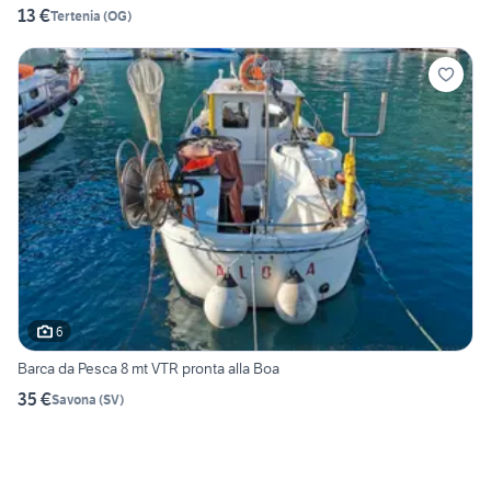
13 €
Tertenia
(
OG
)
6
Barca da Pesca 8 mt VTR pronta alla Boa
35 €
Savona
(
SV
)