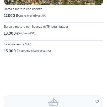
6
Barca a motore con licenza
17.000 €
Cupra Marittima
(
AP
)
2
Barca a motore con licenza m.7.5 tutta rifatta a
13.000 €
Alghero
(
SS
)
6
Licenza Pesca G.T 1
15.000 €
Fiumefreddo Bruzio
(
CS
)