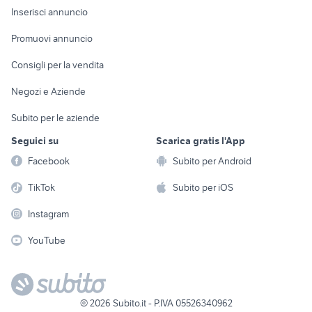
Console e
Accessori per
Casalinghi
Inserisci annuncio
Videogiochi
animali
Elettrodomestici
Promuovi annuncio
Audio/Video
Musica e Film
Giardino e Fai da te
Consigli per la vendita
Fotografia
Libri e Riviste
Abbigliamento e
Negozi e Aziende
Telefonia
Strumenti Musicali
Accessori
Subito per le aziende
Sports
Tutto per i bambini
Seguici su
Scarica gratis l'App
Biciclette
Facebook
Subito per Android
Collezionismo
TikTok
Subito per iOS
Instagram
YouTube
©
2026
Subito.it - P.IVA 05526340962