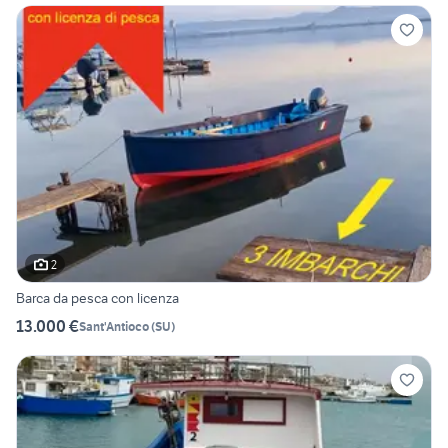
2
Barca da pesca con licenza
13.000 €
Sant'Antioco
(
SU
)