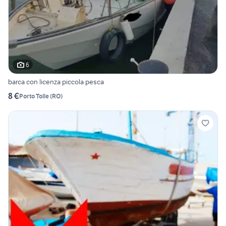
6
barca con licenza piccola pesca
8 €
Porto Tolle
(
RO
)